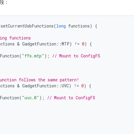
段：
:
setCurrentUsbFunctions
(
long
functions
)
{
ing functions
nctions
 & 
GadgetFunction
::
MTP
)
!=
0
)
{
Function
(
"ffs.mtp"
);
// Mount to ConfigFS
unction follows the same pattern!
nctions
 & 
GadgetFunction
::
UVC
)
!=
0
)
{
Function
(
"uvc.0"
);
// Mount to ConfigFS