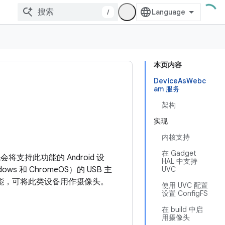
/
本页内容
DeviceAsWebc
am 服务
架构
实现
内核支持
在 Gadget
统会将支持此功能的 Android 设
HAL 中支持
s 和 ChromeOS）的 USB 主
UVC
能，可将此类设备用作摄像头。
使用 UVC 配置
设置 ConfigFS
在 build 中启
用摄像头