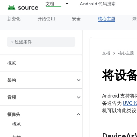
文档
Android 代码搜索
新变化
开始使用
安全
核心主题
兼
文档
核心主题
概览
将设
架构
Android 支持
音频
备通告为
UVC 
机可以将此类设
摄像头
概览
Device
As