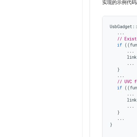
实现的示例代码
UsbGadget
:
...
// Exist
if
((
fu
...
link
...
}
...
// UVC f
if
((
fu
...
link
...
}
...
}