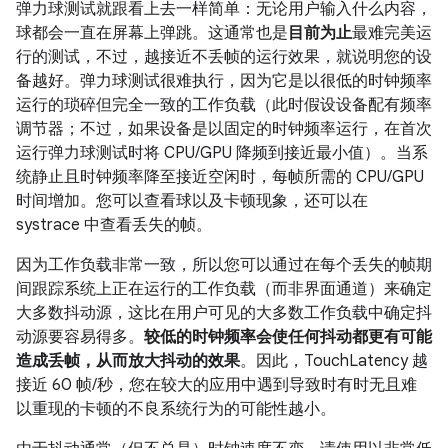
弹力球测试就跟看上去一样简单：无论用户输入什么内容，
球都会一直在屏幕上弹跳。这通常也是
目前为止
最难完美运
行的测试，不过，越接近不丢帧的运行效果，就说明您的设
备越好。弹力球测试很难执行，因为它是以很低的时钟频率
运行的琐碎但完全一致的工作负载（此时假设设备配有频率
调节器；不过，如果设备是以固定的时钟频率运行，在首次
运行弹力球测试时将 CPU/GPU 降频到接近最小值）。当系
统静止且时钟频率降至接近空闲时，每帧所需的 CPU/GPU
时间增加。您可以查看球以及卡顿现象，还可以在
systrace 中查看丢失的帧。
因为工作负载非常一致，所以您可以通过在每个丢失的帧期
间跟踪系统上正在运行的工作负载（而非界面通道）来确定
大多数抖动源，这比在用户可见的大多数工作负载中确定抖
动源要容易得多。
较低的时钟频率会使任何抖动都更有可能
造成丢帧，从而放大抖动的效果
。因此，TouchLatency 越
接近 60 帧/秒，您在较大的应用中遇到导致时有时无且难
以重现的卡顿的不良系统行为的可能性越小。