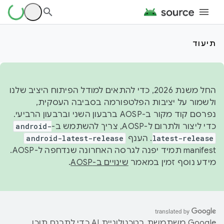
תיעוד
החל משנת 2026, כדי להתאים למודל הפיתוח היציב שלנו
ולשמור על יציבות הפלטפורמה בסביבה העסקית,
נפרסם קוד מקור ב-AOSP ברבעון השני וברבעון הרביעי.
כדי ליצור ולתרום ל-AOSP, צריך להשתמש ב-
android-
latest-release
. הענף
android-latest-release
manifest תמיד יפנה לגרסה האחרונה שנדחפה ל-AOSP.
מידע נוסף זמין במאמר
שינויים ב-AOSP
.
‫Google משתמשת בטכנולוגיית AI כדי לתרגם תוכן