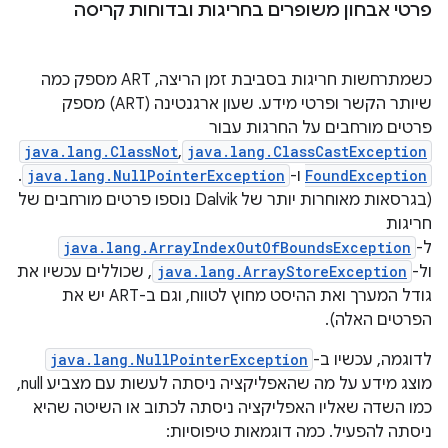
פרטי אבחון משופרים בחריגות ובדוחות קריסה
כשמתרחשות חריגות בסביבת זמן הריצה, ART מספק כמה
שיותר הקשר ופרטי מידע. שעון ארגנטינה (ART) מספק
פרטים מורחבים על החרגות עבור
java.lang.ClassCastException
,‏
java.lang.ClassNot
FoundException
ו-
java.lang.NullPointerException
.
(בגרסאות מאוחרות יותר של Dalvik נוספו פרטים מורחבים של
חריגות
ל-
java.lang.ArrayIndexOutOfBoundsException
ול-
java.lang.ArrayStoreException
, שכוללים עכשיו את
גודל המערך ואת ההיסט מחוץ לטווח, וגם ב-ART יש את
הפרטים האלה).
לדוגמה, עכשיו ב-
java.lang.NullPointerException
מוצג מידע על מה שהאפליקציה ניסתה לעשות עם מצביע null,
כמו השדה שאליו האפליקציה ניסתה לכתוב או השיטה שהיא
ניסתה להפעיל. כמה דוגמאות טיפוסיות: