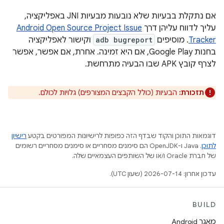
אם נתקלת בבעיות שלא נובעות מבעיות JNI באפליקציה,
עליך לדווח עליהן דרך
Android Open Source Project Issue
Tracker
. מוסיפים
adb bugreport
וקישור לאפליקציה
בחנות Google Play, אם היא זמינה. אחרת, אם אפשר, אפשר
לצרף קובץ APK שבו הבעיה מתרחשת.
תזכורת:
הבעיות (כולל הקבצים המצורפים) גלויות לכולם.
דוגמאות התוכן והקוד שבדף הזה כפופות לרישיונות המפורטים בקטע
רישיון
לתוכן
.‏ Java ו-OpenJDK הם סימנים מסחריים או סימנים מסחריים רשומים
של חברת Oracle ו/או של השותפים העצמאיים שלה.
עדכון אחרון: 2026-07-14 (שעון UTC).
BUILD
מאגר Android