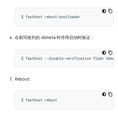
$
fastboot
reboot
-
bootloader
在刷写收到的 vbmeta 时停用启动时验证：
$
fastboot
--disable-verification
flash
vbmet
Reboot:
$
fastboot
reboot