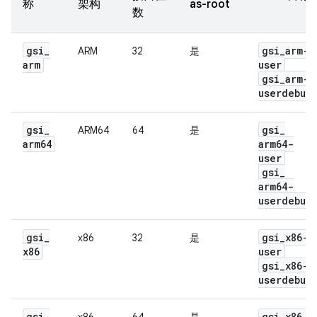
称
架构
as-root
数
gsi
_
gsi
_
arm-
ARM
32
是
arm
user
gsi
_
arm-
userdebug
gsi
_
gsi
_
ARM64
64
是
arm64
arm64-
user
gsi
_
arm64-
userdebug
gsi
_
gsi
_
x86-
x86
32
是
x86
user
gsi
_
x86-
userdebug
gsi
_
gsi
_
x86
_