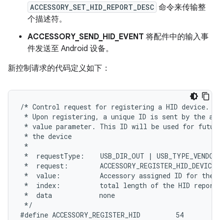
ACCESSORY_SET_HID_REPORT_DESC
命令来传输整
个描述符。
ACCESSORY_SEND_HID_EVENT
将配件中的输入事
件发送至 Android 设备。
新控制请求的代码定义如下：
/* Control request for registering a HID device.

 * Upon registering, a unique ID is sent by the acc
 * value parameter. This ID will be used for future
 * the device

 *

 *  requestType:    USB_DIR_OUT | USB_TYPE_VENDOR

 *  request:        ACCESSORY_REGISTER_HID_DEVICE

 *  value:          Accessory assigned ID for the H
 *  index:          total length of the HID report 
 *  data            none

 */

#define ACCESSORY_REGISTER_HID         54
