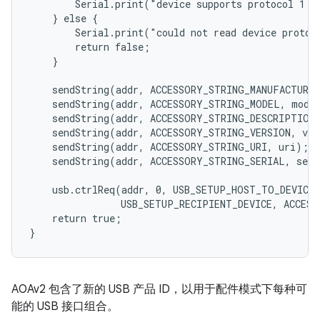
        Serial.print("device supports protocol 1 or
    } else {

        Serial.print("could not read device protoco
        return false;

    }

    sendString(addr, ACCESSORY_STRING_MANUFACTURER
    sendString(addr, ACCESSORY_STRING_MODEL, model
    sendString(addr, ACCESSORY_STRING_DESCRIPTION,
    sendString(addr, ACCESSORY_STRING_VERSION, ver
    sendString(addr, ACCESSORY_STRING_URI, uri);

    sendString(addr, ACCESSORY_STRING_SERIAL, seri
    usb.ctrlReq(addr, 0, USB_SETUP_HOST_TO_DEVICE 
                USB_SETUP_RECIPIENT_DEVICE, ACCESS
    return true;

AOAv2 包含了新的 USB 产品 ID，以用于配件模式下每种可
能的 USB 接口组合。