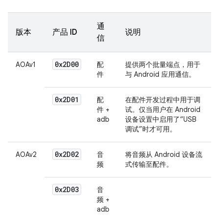
通
版本
产品 ID
说明
信
0x2D00
AOAv1
配
提供两个批量端点，用于
件
与 Android 应用通信。
0x2D01
配
在配件开发过程中用于调
件 +
试。仅当用户在 Android
adb
设备设置中启用了“USB
调试”
时才可用。
0x2D02
AOAv2
音
将音频从 Android 设备流
频
式传输至配件。
0x2D03
音
频 +
adb