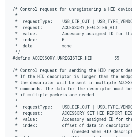
/* Control request for unregistering a HID device.

 *

 *  requestType:    USB_DIR_OUT | USB_TYPE_VENDOR

 *  request:        ACCESSORY_REGISTER_HID

 *  value:          Accessory assigned ID for the H
 *  index:          0

 *  data            none

 */

#define ACCESSORY_UNREGISTER_HID         55

/* Control request for sending the HID report descr
 * If the HID descriptor is longer than the endpoin
 * the descriptor will be sent in multiple ACCESSO
 * commands. The data for the descriptor must be se
 * if multiple packets are needed.

 *

 *  requestType:    USB_DIR_OUT | USB_TYPE_VENDOR

 *  request:        ACCESSORY_SET_HID_REPORT_DESC

 *  value:          Accessory assigned ID for the H
 *  index:          offset of data in descriptor

 *                      (needed when HID descriptor