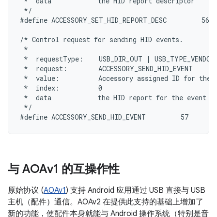
 *  data            the HID report descriptor

 */

#define ACCESSORY_SET_HID_REPORT_DESC         56

/* Control request for sending HID events.

 *

 *  requestType:    USB_DIR_OUT | USB_TYPE_VENDOR

 *  request:        ACCESSORY_SEND_HID_EVENT

 *  value:          Accessory assigned ID for the H
 *  index:          0

 *  data            the HID report for the event

 */

与 AOAv1 的互操作性
原始协议 (
AOAv1
) 支持 Android 应用通过 USB 直接与 USB
主机（配件）通信。AOAv2 在提供此支持的基础上增加了
新的功能，使配件本身就能与 Android 操作系统（特别是音