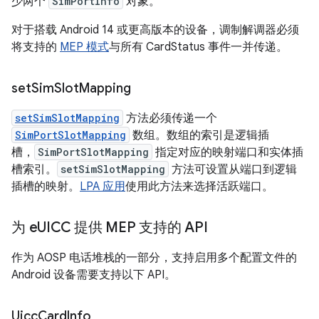
少两个
SimPortInfo
对象。
对于搭载 Android 14 或更高版本的设备，调制解调器必须
将支持的
MEP 模式
与所有 CardStatus 事件一并传递。
set
Sim
Slot
Mapping
setSimSlotMapping
方法必须传递一个
SimPortSlotMapping
数组。数组的索引是逻辑插
槽，
SimPortSlotMapping
指定对应的映射端口和实体插
槽索引。
setSimSlotMapping
方法可设置从端口到逻辑
插槽的映射。
LPA 应用
使用此方法来选择活跃端口。
为 e
UICC 提供 MEP 支持的 API
作为 AOSP 电话堆栈的一部分，支持启用多个配置文件的
Android 设备需要支持以下 API。
Uicc
Card
Info