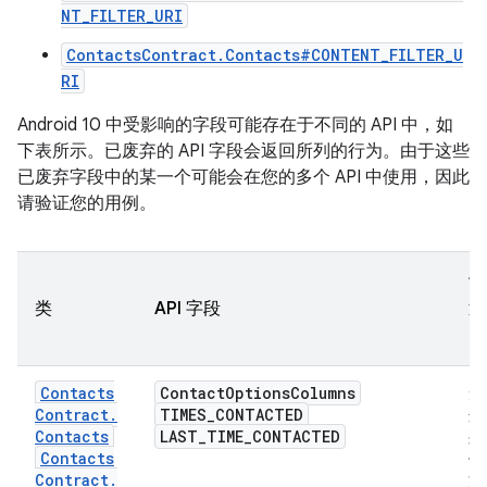
NT_FILTER_URI
ContactsContract.Contacts#CONTENT_FILTER_U
RI
Android 10 中受影响的字段可能存在于不同的 API 中，如
下表所示。已废弃的 API 字段会返回所列的行为。由于这些
已废弃字段中的某一个可能会在您的多个 API 中使用，因此
请验证您的用例。
1
类
API 字段
返
回
Contacts
Contact
Options
Columns
无
Contract
.
TIMES
_
CONTACTED
这
Contacts
LAST
_
TIME
_
CONTACTED
列
Contacts
使
Contract
.
方