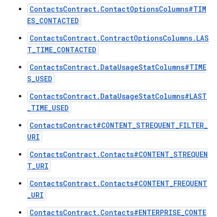
ContactsContract.ContactOptionsColumns#TIM
ES_CONTACTED
ContactsContract.ContractOptionsColumns.LAS
T_TIME_CONTACTED
ContactsContract.DataUsageStatColumns#TIME
S_USED
ContactsContract.DataUsageStatColumns#LAST
_TIME_USED
ContactsContract#CONTENT_STREQUENT_FILTER_
URI
ContactsContract.Contacts#CONTENT_STREQUEN
T_URI
ContactsContract.Contacts#CONTENT_FREQUENT
_URI
ContactsContract.Contacts#ENTERPRISE_CONTE