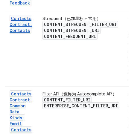
Feedback
Contacts
Strequent（已加星标 + 常用）
仅
Contract
.
CONTENT
_
STREQUENT
_
FILTER
_
URI
回
Contacts
CONTENT
_
STREQUENT
_
URI
加
CONTENT
_
FREQUENT
_
URI
标
联
人
不
返
常
联
人
Contacts
Filter API（也称为 Autocomplete API）
结
Contract
.
CONTENT_FILTER_URI
并
Common
ENTERPRISE_CONTENT_FILTER_URI
按
Data
密
Kinds
.
度
Email
序
Contacts
而