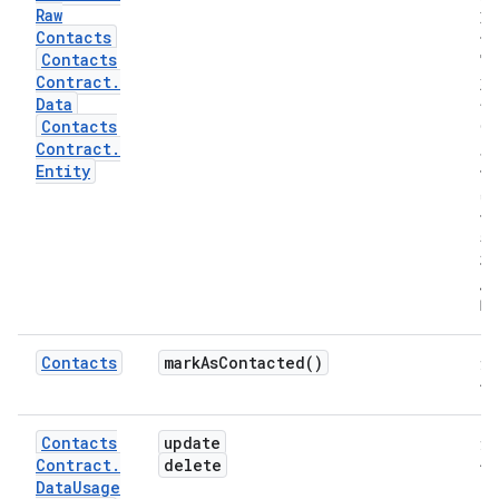
Raw
如
Contacts
何
Contacts
它
Contract
.
始
Data
包
Contacts
0
Contract
.
对
Entity
们
出
修
尝
将
忽
略
Contacts
mark
As
Contacted(
)
无
作
Contacts
update
无
Contract
.
delete
作
Data
Usage