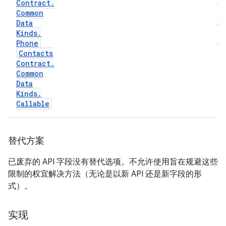
Contract
.
按
Common
加
Data
标
Kinds
.
名
Phone
排
Contacts
序
Contract
.
Common
Data
Kinds
.
Callable
替代方案
已废弃的 API 字段没有替代选项。不允许使用旨在规避这些
限制的权宜解决方法（无论是以新 API 还是新字段的形
式）。
实现