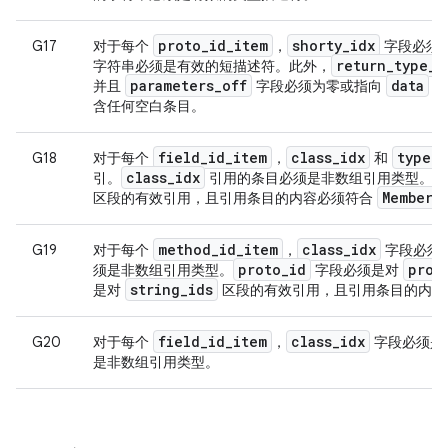
proto
_
id
_
item
shorty
_
idx
G17
对于每个
，
字段必须
return
_
type
_
i
字符串必须是有效的短描述符。此外，
parameters
_
off
data
并且
字段必须为零或指向
区
含任何空白条目。
field
_
id
_
item
class
_
idx
type
_
i
G18
对于每个
，
和
class
_
idx
引。
引用的条目必须是非数组引用类型。此
Member
N
区段的有效引用，且引用条目的内容必须符合
method
_
id
_
item
class
_
idx
G19
对于每个
，
字段必须
proto
_
id
prot
须是非数组引用类型。
字段必须是对
string
_
ids
是对
区段的有效引用，且引用条目的内
field
_
id
_
item
class
_
idx
G20
对于每个
，
字段必须是
是非数组引用类型。