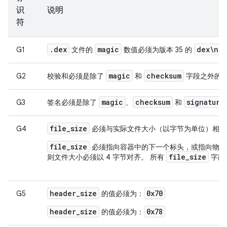
识
说明
符
.
dex
magic
dex\n03
G1
文件的
数值必须为版本 35 的
magic
checksum
G2
校验和必须是除了
和
字段之外的整个
magic
checksum
signature
G3
签名必须是除了
、
和
file_size
G4
必须与实际文件大小（以字节为单位）相匹
file_size
必须指向容器中的下一个标头，或指向物理
file_size
则文件大小必须以 4 字节对齐。 所有
字段
header_size
0x70
G5
的值必须为：
header_size
0x78
的值必须为：