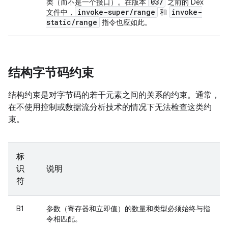
037
类（而不是一个接口）。在版本
之前的 Dex
invoke-super
/
range
invoke-
文件中，
和
static
/
range
指令也应如此。
结构字节码约束
结构约束是对字节码的若干元素之间的关系的约束。通常，
在不使用控制或数据流分析技术的情况下无法检查这类约
束。
标
识
说明
符
B1
参数（寄存器和立即值）的数量和类型必须始终与指
令相匹配。