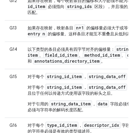
G12
如果存在映射，每个映射条目的偏移和大小必须不能为零
id
_
item
string
_
ids
必须指向
区段），并且项的显
匹配。
n+1
G13
如果存在映射，映射条目
的偏移量必须大于或等于
entry n
的偏移量。这样条目才能互不重叠且从低到高
string
G14
以下类型的条目必须具有四字节对齐的偏移量：
item
field
_
id
_
item
method
_
id
_
item
cl
、
、
、
annotations
_
directory
_
item
和
。
string_id_item
string_data_off
G15
对于每个
，
字
string_id_item
string_data_off
对于每个
，
字
且位于任何以传递方式使用该字段的标头之后。
string_data_item
data
对于引用的
，
字段必须包含
必须与字符串的解码长度匹配。
type
_
id
_
item
descriptor
_
idx
G16
对于每个
，
字段
的字符串必须是有效的类型描述符。