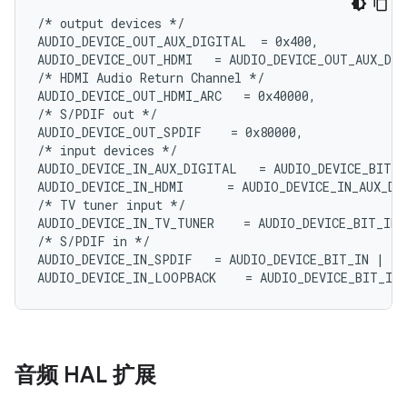
/* output devices */

AUDIO_DEVICE_OUT_AUX_DIGITAL  = 0x400,

AUDIO_DEVICE_OUT_HDMI   = AUDIO_DEVICE_OUT_AUX_DIG
/* HDMI Audio Return Channel */

AUDIO_DEVICE_OUT_HDMI_ARC   = 0x40000,

/* S/PDIF out */

AUDIO_DEVICE_OUT_SPDIF    = 0x80000,

/* input devices */

AUDIO_DEVICE_IN_AUX_DIGITAL   = AUDIO_DEVICE_BIT_I
AUDIO_DEVICE_IN_HDMI      = AUDIO_DEVICE_IN_AUX_DIG
/* TV tuner input */

AUDIO_DEVICE_IN_TV_TUNER    = AUDIO_DEVICE_BIT_IN |
/* S/PDIF in */

AUDIO_DEVICE_IN_SPDIF   = AUDIO_DEVICE_BIT_IN | 0x1
音频 HAL 扩展