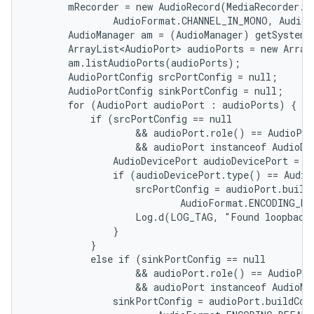
       mRecorder = new AudioRecord(MediaRecorder.A
               AudioFormat.CHANNEL_IN_MONO, AudioF
       AudioManager am = (AudioManager) getSystemS
       ArrayList<AudioPort> audioPorts = new Array
       am.listAudioPorts(audioPorts);

       AudioPortConfig srcPortConfig = null;

       AudioPortConfig sinkPortConfig = null;

       for (AudioPort audioPort : audioPorts) {

           if (srcPortConfig == null

                   && audioPort.role() == AudioPor
                   && audioPort instanceof AudioDev
               AudioDevicePort audioDevicePort = (
               if (audioDevicePort.type() == Audio
                   srcPortConfig = audioPort.build
                           AudioFormat.ENCODING_DE
                   Log.d(LOG_TAG, "Found loopback 
               }

           }

           else if (sinkPortConfig == null

                   && audioPort.role() == AudioPor
                   && audioPort instanceof AudioMix
               sinkPortConfig = audioPort.buildCon