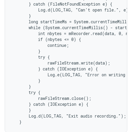
       } catch (FileNotFoundException e) {

           Log.d(LOG_TAG, "Can't open file.", e);

       }

       long startTimeMs = System.currentTimeMillis
       while (System.currentTimeMillis() - startTi
           int nbytes = mRecorder.read(data, 0, mMi
           if (nbytes <= 0) {

               continue;

           }

           try {

               rawFileStream.write(data);

           } catch (IOException e) {

               Log.e(LOG_TAG, "Error on writing ra
           }

       }

       try {

           rawFileStream.close();

       } catch (IOException e) {

       }

       Log.d(LOG_TAG, "Exit audio recording.");
