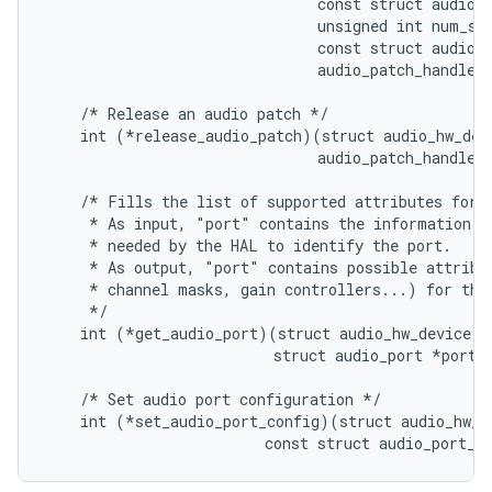
                               const struct audio_p
                               unsigned int num_sin
                               const struct audio_p
                               audio_patch_handle_t
    /* Release an audio patch */

    int (*release_audio_patch)(struct audio_hw_devi
                               audio_patch_handle_t
    /* Fills the list of supported attributes for a
     * As input, "port" contains the information (t
     * needed by the HAL to identify the port.

     * As output, "port" contains possible attribut
     * channel masks, gain controllers...) for this
     */

    int (*get_audio_port)(struct audio_hw_device *d
                          struct audio_port *port);
    /* Set audio port configuration */

    int (*set_audio_port_config)(struct audio_hw_de