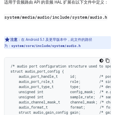
适用于音频路由 API 的音频 HAL 扩展在以下文件中定义：
system
/
media
/
audio
/
include
/
system
/
audio
.
h
注意
：在 Android 5.1 及更早版本中，此文件的路径
为：
system/core/include/system/audio.h
/* audio port configuration structure used to speci
struct audio_port_config {

    audio_port_handle_t      id;           /* port 
    audio_port_role_t        role;         /* sink 
    audio_port_type_t        type;         /* devic
    unsigned int             config_mask;  /* e.g.
    unsigned int             sample_rate;  /* sampl
    audio_channel_mask_t     channel_mask; /* chann
    audio_format_t           format;       /* forma
    struct audio_gain_config gain;         /* gain 