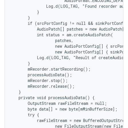
                       AudioFormat.ENCODING_DEFAUL
               Log.d(LOG_TAG, "Found recorder audi
           }

       }

       if (srcPortConfig != null && sinkPortConfig
           AudioPatch[] patches = new AudioPatch[] 
           int status = am.createAudioPatch(

                   patches,

                   new AudioPortConfig[] { srcPortC
                   new AudioPortConfig[] { sinkPort
           Log.d(LOG_TAG, "Result of createAudioPa
       }

       mRecorder.startRecording();

       processAudioData();

       mRecorder.stop();

       mRecorder.release();

   }

   private void processAudioData() {

       OutputStream rawFileStream = null;

       byte data[] = new byte[mMinBufferSize];

       try {

           rawFileStream = new BufferedOutputStream
                   new FileOutputStream(new File("