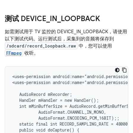
测试 DEVICE
_
IN
_
LOOPBACK
如需测试用于 TV 监控的 DEVICE_IN_LOOPBACK，请使用
以下测试代码。运行测试后，采集到的音频将保存到
/sdcard/record_loopback.raw
中，您可以使用
FFmpeg
收听。
<uses-permission android:name="android.permission.
<uses-permission android:name="android.permission.
   AudioRecord mRecorder;

   Handler mHandler = new Handler();

   int mMinBufferSize = AudioRecord.getMinBufferSi
           AudioFormat.CHANNEL_IN_MONO,

           AudioFormat.ENCODING_PCM_16BIT);;

   static final int RECORD_SAMPLING_RATE = 48000;

   public void doCapture() {
