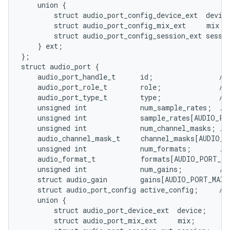
    union {

        struct audio_port_config_device_ext  device
        struct audio_port_config_mix_ext     mix;  
        struct audio_port_config_session_ext sessio
    } ext;

};

struct audio_port {

    audio_port_handle_t      id;                /* 
    audio_port_role_t        role;              /* 
    audio_port_type_t        type;              /* 
    unsigned int             num_sample_rates;  /*
    unsigned int             sample_rates[AUDIO_PO
    unsigned int             num_channel_masks; /*
    audio_channel_mask_t     channel_masks[AUDIO_P
    unsigned int             num_formats;       /*
    audio_format_t           formats[AUDIO_PORT_MA
    unsigned int             num_gains;         /* 
    struct audio_gain        gains[AUDIO_PORT_MAX_G
    struct audio_port_config active_config;     /* 
    union {

        struct audio_port_device_ext  device;

        struct audio_port_mix_ext     mix;
