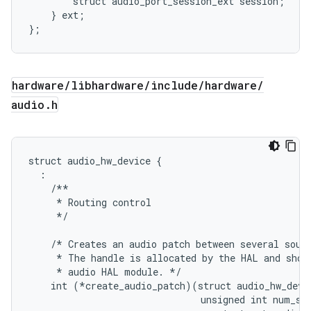
        struct audio_port_session_ext session;

    } ext;

hardware
/
libhardware
/
include
/
hardware
/
audio
.
h
struct audio_hw_device {

  :

    /**

     * Routing control

     */

    /* Creates an audio patch between several sourc
     * The handle is allocated by the HAL and shoul
     * audio HAL module. */

    int (*create_audio_patch)(struct audio_hw_devic
                               unsigned int num_sou