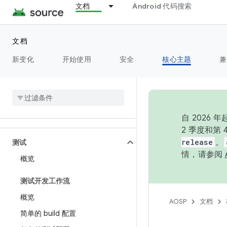
权限
文档
Android 代码搜索
电源
文档
运行时
新变化
开始使用
安全
核心主题
兼
设置
Storage
自 202
2 季度和第
release
。
测试
情，请参阅
概览
测试开发工作流
概览
AOSP
文档
简单的 build 配置