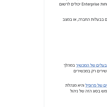
כוללים אפליקציה של מדיניות מכשירים (DPC) במכשיר ומסוף EMM מבוסס-ענן. לקוחות Enterprise יכולים לרשום
שירים בבעלות החברה, או במצב
בעלים של המכשיר
במהלך
שירים רק במכשירים
ם של פרופיל
והיא מנהלת
מש בסוג הזה של ניהול