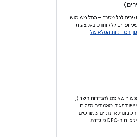
ים)
יר מכשירים לכל מטרה – החל משימוש
 שמיועדים ללקוחות. באמצעות
וון המדיניות המלא של
יר שאופס להגדרות היצרן),
לעשות זאת, מאמתים מזהים
ייעודית של חשבונות ארגוניים שמורשים
לרשום מכשירים. אחרי שהקצאת ההרשאות לבעלי המכשיר מסתיימת בהצלחה, אפליקציית ה-DPC מוגדרת