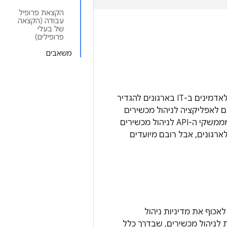
הקצאת פרופיל
עבודה (הקצאה
של בעלי
פרופילים)
משאבים
מכשירים עם Android מגרסה 5.0 ואילך תומכים במצבי ניהול מכשירים, שמאפשרים לאדמינים ב-IT בארגונים להגדיר
ם לאפליקציה לניהול מכשירים
יהיו תלויים בסוג מצב הניהול שבו נעשה שימוש לצורך ההרשמה. יכול להיות שלחלק מממשקי ה-API לניהול מכשירים
שים גם מחוץ לארגונים, אבל רובם מיועדים
An משתמש באפליקציית בקר לניהול מדיניות מכשירים (DPC) כדי לאכוף את מדיניות ניהול
לניהול מכשירים, שבדרך כלל