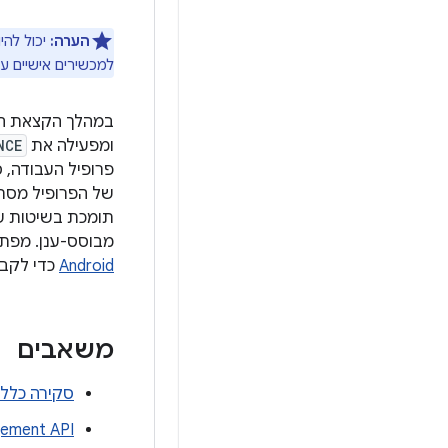
הערה:
יכול להי
למכשירים אישיים עם
ומפעילה את
NCE
פרופיל העבודה, 
של הפרופיל מסתיימת 
מבוסס-ענן. מפתחים של פת
Android
כדי לקבל
משאבים
סקירה כללית למפת
anagement API