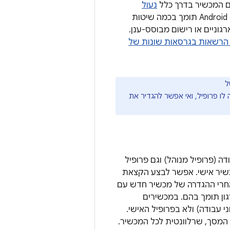
 המכשיר בדרך כלל
נעול
, כמו קיוסקים לצ'ק-אין או שילוט דיגיטלי. ‫Android תומך בכמה שיטות
שום מבוסס קוד QR, רישום מבוסס NFC, חשבונות ארגוניים או רישום מבוסס-ענן.
הרשאות בגרסאות שונות של
ל
ו פרופיל, ואי אפשר להגדיר את
(פרופיל מנוהל) וגם פרופיל
כשיר אישי. אפשר לבצע הקצאת
אחרי ההגדרה של מכשיר חדש עם
ון תומך בהם. במכשירים
קציות ונתוני עבודה) ולא בפרופיל האישי.
 המסך, שרלוונטית לכל המכשיר.