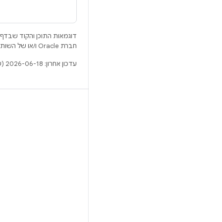
דוגמאות התוכן והקוד שבדף 
חברת Oracle ו/או של השותפים העצמאיים שלה.
עדכון אחרון: 2026-06-18 (שעון UTC).
BUILD
מאגר Android
דרישות
להסבר על ההורדה
תצוגה מקדימה של הקודים הבינאריים
גיבוי קושחה
הקודים הבינאריים של מנהל ההתקן
GitHub