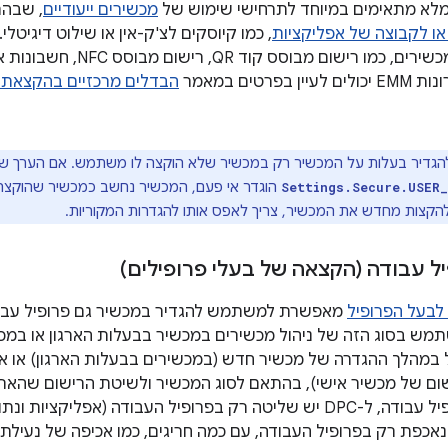
מלא מתאימים במיוחד לתרחישי שימוש של
מכשירים ייעודיים
, שבהם
ו לקבוצה של אפליקציות
רישום של בעלי מכשירים, כמו רי
פרטים במאמר
הבדלים מרכזיים בהקצאת 
גדיר בעלות על המכשיר רק במכשיר שלא הוקצה לו משתמש. אם הערך ש
הוגדר אי פעם, המכשיר נחשב כמכשיר שהוקצה ל
Settings.Secure.USER
הקצות מחדש את המכשיר, צריך לאפס אותו להגדרות המקוריות.
 עבודה (הקצאה של בעלי פרופילים)
בעל הפרופיל
מאפשרת למשתמש להגדיר במכשיר גם פרופיל עבודה 
מש בסוג הזה של ניהול מכשירים במכשיר בבעלות הארגון או במ
 במהלך ההגדרה של מכשיר חדש (במכשירים בבעלות הארגון) או 
שום של מכשיר אישי), בהתאם לסוג המכשיר ולשיטת הרישום שהארג
שהוקצו להם פרופיל עבודה, ל-DPC יש שליטה רק בפרופיל העבודה (אפלי
נאכפת רק בפרופיל העבודה, עם כמה חריגים, כמו אכיפה של נעילת