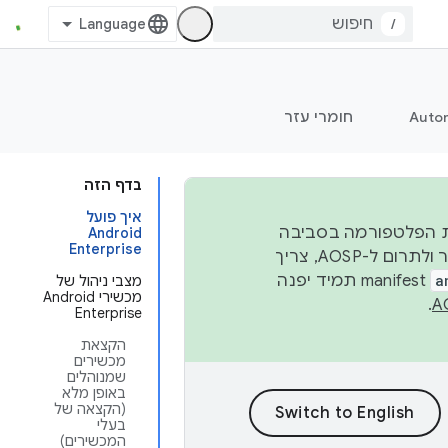
/
Auto
חומרי עזר
בדף הזה
איך פועל
 יציבות הפלטפורמה בסביבה
Android
Enterprise
העסקית, נפרסם קוד מקור ב-AOSP ברבעון השני וברבעון הרביעי. כדי ליצור ולתרום ל-AOSP, צריך
a
manifest תמיד יפנה
מצבי ניהול של
מכשירי Android
.
Enterprise
הקצאת
מכשירים
שמנוהלים
באופן מלא
(הקצאה של
בעלי
המכשירים)