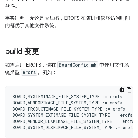
45%。
事实证明，无论是否压缩，EROFS 在随机和依序访问时间
内都优于其他文件系统。
build 变更
如需启用 EROFS，请在
BoardConfig.mk
中使用文件系
统类型
erofs
。例如：
BOARD_SYSTEMIMAGE_FILE_SYSTEM_TYPE
:=
erofs
BOARD_VENDORIMAGE_FILE_SYSTEM_TYPE
:=
erofs
BOARD_PRODUCTIMAGE_FILE_SYSTEM_TYPE
:=
erofs
BOARD_SYSTEM_EXTIMAGE_FILE_SYSTEM_TYPE
:=
erofs
BOARD_VENDOR_DLKMIMAGE_FILE_SYSTEM_TYPE
:=
erofs
BOARD_SYSTEM_DLKMIMAGE_FILE_SYSTEM_TYPE
:=
erofs