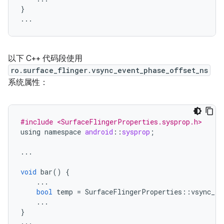
}
...
以下 C++ 代码段使用
ro.surface_flinger.vsync_event_phase_offset_ns
系统属性：
#include <SurfaceFlingerProperties.sysprop.h>
using
namespace
android
::
sysprop
;
...
void
bar
()
{
...
bool
temp
=
SurfaceFlingerProperties
::
vsync_ev
...
}
...