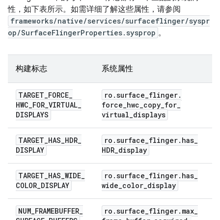
性，如下表所示。如需详细了解这些属性，请参阅
frameworks/native/services/surfaceflinger/syspr
op/SurfaceFlingerProperties.sysprop
。
构建标志
系统属性
TARGET
_
FORCE
_
ro
.
surface
_
flinger
.
HWC
_
FOR
_
VIRTUAL
_
force
_
hwc
_
copy
_
for
_
DISPLAYS
virtual
_
displays
TARGET
_
HAS
_
HDR
_
ro
.
surface
_
flinger
.
has
_
DISPLAY
HDR
_
display
TARGET
_
HAS
_
WIDE
_
ro
.
surface
_
flinger
.
has
_
COLOR
_
DISPLAY
wide
_
color
_
display
NUM
_
FRAMEBUFFER
_
ro
.
surface
_
flinger
.
max
_