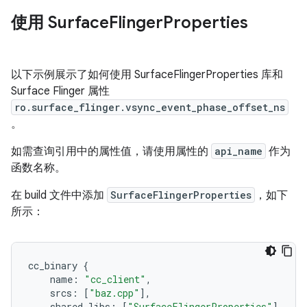
使用 Surface
Flinger
Properties
以下示例展示了如何使用 SurfaceFlingerProperties 库和
Surface Flinger 属性
ro.surface_flinger.vsync_event_phase_offset_ns
。
如需查询引用中的属性值，请使用属性的
api_name
作为
函数名称。
在 build 文件中添加
SurfaceFlingerProperties
，如下
所示：
cc_binary
{
name
:
"cc_client"
,
srcs
:
[
"baz.cpp"
],
shared_libs
:
[
"SurfaceFlingerProperties"
],