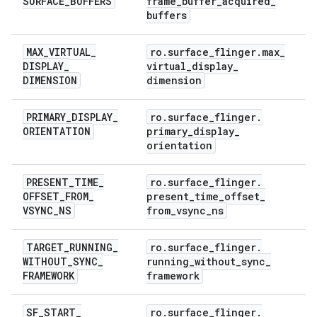
SURFACE
_
BUFFERS
frame
_
buffer
_
acquired
_
buffers
MAX
_
VIRTUAL
_
ro
.
surface
_
flinger
.
max
_
DISPLAY
_
virtual
_
display
_
DIMENSION
dimension
PRIMARY
_
DISPLAY
_
ro
.
surface
_
flinger
.
ORIENTATION
primary
_
display
_
orientation
PRESENT
_
TIME
_
ro
.
surface
_
flinger
.
OFFSET
_
FROM
_
present
_
time
_
offset
_
VSYNC
_
NS
from
_
vsync
_
ns
TARGET
_
RUNNING
_
ro
.
surface
_
flinger
.
WITHOUT
_
SYNC
_
running
_
without
_
sync
_
FRAMEWORK
framework
SF
_
START
_
ro
.
surface
_
flinger
.