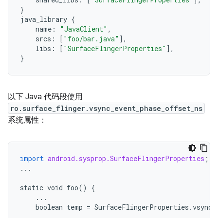
}
java_library
{
name
:
"JavaClient"
,
srcs
:
[
"foo/bar.java"
],
libs
:
[
"SurfaceFlingerProperties"
],
}
以下 Java 代码段使用
ro.surface_flinger.vsync_event_phase_offset_ns
系统属性：
import
android.sysprop.SurfaceFlingerProperties
;
...
static
void
foo
()
{
...
boolean
temp
=
SurfaceFlingerProperties
.
vsync_
...