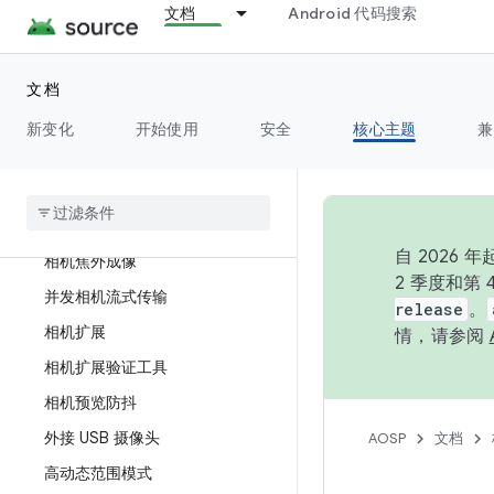
文档
Android 代码搜索
性能
Camera HAL3 缓冲区管理 API
文档
会话参数
新变化
开始使用
安全
核心主题
兼
单一生产方，多个使用方
相机功能
10 位相机输出
自 202
相机焦外成像
2 季度和第
并发相机流式传输
release
。
相机扩展
情，请参阅
相机扩展验证工具
相机预览防抖
外接 USB 摄像头
AOSP
文档
高动态范围模式