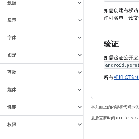
数据
如需创建有权访
许可名单，该文
显示
字体
验证
图形
如需验证公开应
android.perm
互动
所有
相机 CTS 
媒体
性能
本页面上的内容和代码示
最后更新时间 (UTC)：2026
权限