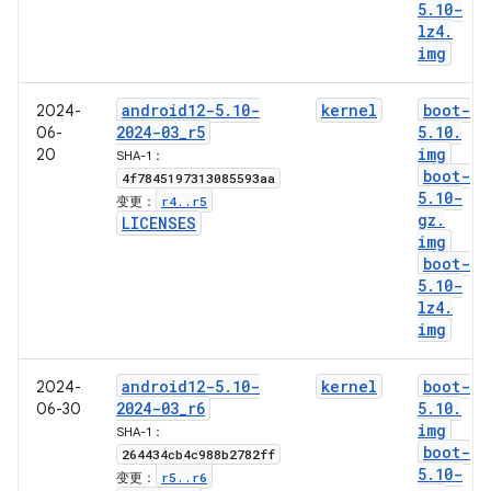
5
.
10-
lz4
.
img
android12-5
.
10-
kernel
boot-
2024-
2024-03
_
r5
5
.
10
.
06-
img
20
SHA-1：
boot-
4f7845197313085593aa
5
.
10-
r4
.
.
r5
变更：
gz
.
LICENSES
img
boot-
5
.
10-
lz4
.
img
android12-5
.
10-
kernel
boot-
2024-
2024-03
_
r6
5
.
10
.
06-30
img
SHA-1：
boot-
264434cb4c988b2782ff
5
.
10-
r5
.
.
r6
变更：