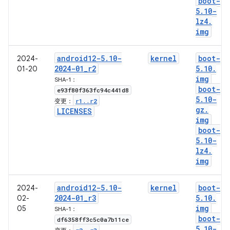
boot-
5
.
10-
lz4
.
img
android12-5
.
10-
kernel
boot-
2024-
2024-01
_
r2
5
.
10
.
01-20
img
SHA-1：
boot-
e93f80f363fc94c441d8
5
.
10-
r1
.
.
r2
变更：
gz
.
LICENSES
img
boot-
5
.
10-
lz4
.
img
android12-5
.
10-
kernel
boot-
2024-
2024-01
_
r3
5
.
10
.
02-
img
05
SHA-1：
boot-
df6358ff3c5c0a7b11ce
5
.
10-