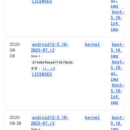
gz
.
LICENSES
img
boot-
5
.
10-
lz4
.
img
android12-5
.
10-
kernel
boot-
2023-
2023-07
_
r2
5
.
10
.
08-
img
08
SHA-1：
boot-
219d8dfbba0713b72b5b
5
.
10-
r1
.
.
r2
变更：
gz
.
LICENSES
img
boot-
5
.
10-
lz4
.
img
android12-5
.
10-
kernel
boot-
2023-
2023-07
_
r3
5
.
10
.
08-28
img
SHA-1：