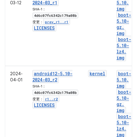
2024-03
_
r1
5
.
10
.
03-12
img
SHA-1：
boot-
4d6c07fc6342c179a08b
5
.
10-
prev
_
r1
.
.
r1
变更：
gz
.
LICENSES
img
boot-
5
.
10-
lz4
.
img
android12-5
.
10-
kernel
boot-
2024-
2024-03
_
r2
5
.
10
.
04-01
img
SHA-1：
boot-
4d6c07fc6342c179a08b
5
.
10-
r1
.
.
r2
变更：
gz
.
LICENSES
img
boot-
5
.
10-
lz4
.
img