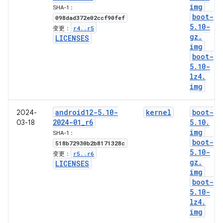
img
SHA-1：
boot-
098dad372e02ccf90fef
5
.
10-
r4
.
.
r5
变更：
gz
.
LICENSES
img
boot-
5
.
10-
lz4
.
img
android12-5
.
10-
kernel
boot-
2024-
2024-01
_
r6
5
.
10
.
03-18
img
SHA-1：
boot-
518b72930b2b8171328c
5
.
10-
r5
.
.
r6
变更：
gz
.
LICENSES
img
boot-
5
.
10-
lz4
.
img