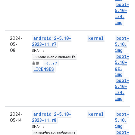
boot-
5
.
10-
lz4
.
img
android12-5
.
10-
kernel
boot-
2024-
2023-11
_
r7
5
.
10
.
05-
img
08
SHA-1：
boot-
596b8c75db23de84d0fa
5
.
10-
r6
.
.
r7
变更：
gz
.
LICENSES
img
boot-
5
.
10-
lz4
.
img
android12-5
.
10-
kernel
boot-
2024-
2023-11
_
r8
5
.
10
.
05-14
img
SHA-1：
boot-
6b9e4f09429ecfcc2061