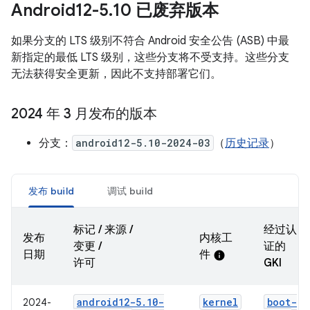
Android12-5
.
10 已废弃版本
如果分支的 LTS 级别不符合 Android 安全公告 (ASB) 中最
新指定的最低 LTS 级别，这些分支将不受支持。这些分支
无法获得安全更新，因此不支持部署它们。
2024 年 3 月发布的版本
分支：
android12-5.10-2024-03
（
历史记录
）
发布 build
调试 build
标记 / 来源 /
经过认
发布
内核工
变更 /
证的
日期
件
info
许可
GKI
android12-5
.
10-
kernel
boot-
2024-