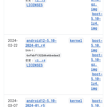
r2
.
.
r3
变更：
gz
.
LICENSES
img
boot-
5
.
10-
lz4
.
img
android12-5
.
10-
kernel
boot-
2024-
2024-01
_
r4
5
.
10
.
02-22
img
SHA-1：
boot-
6efebf1322d6e6bedae2
5
.
10-
r3
.
.
r4
变更：
gz
.
LICENSES
img
boot-
5
.
10-
lz4
.
img
android12-5
.
10-
kernel
boot-
2024-
2024-01
_
r5
5
.
10
.
03-07