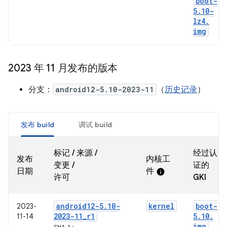
boot-
5
.
10-
lz4
.
img
2023 年 11 月发布的版本
分支：
android12-5.10-2023-11
（
历史记录
）
发布 build
调试 build
标记 / 来源 /
经过认
发布
内核工
变更 /
证的
日期
件
info
许可
GKI
android12-5
.
10-
kernel
boot-
2023-
2023-11
_
r1
5
.
10
.
11-14
img