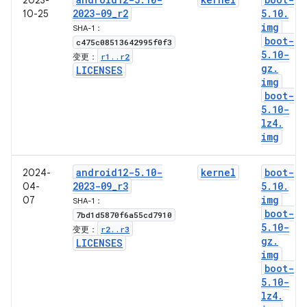
2023-
2023-09
_
r2
5
.
10
.
10-25
img
SHA-1：
boot-
c475c08513642995f0f3
5
.
10-
r1
.
.
r2
变更：
gz
.
LICENSES
img
boot-
5
.
10-
lz4
.
img
android12-5
.
10-
kernel
boot-
2024-
2023-09
_
r3
5
.
10
.
04-
img
07
SHA-1：
boot-
7bd1d5870f6a55cd7910
5
.
10-
r2
.
.
r3
变更：
gz
.
LICENSES
img
boot-
5
.
10-
lz4
.