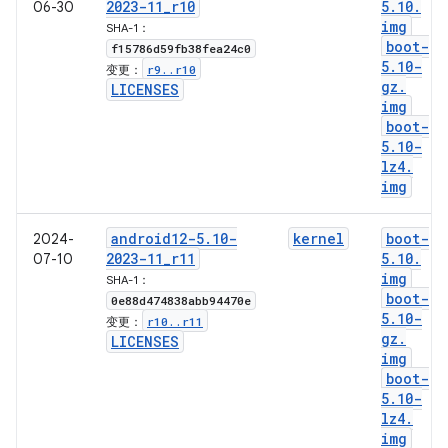
2023-11
_
r10
5
.
10
.
06-30
img
SHA-1：
boot-
f15786d59fb38fea24c0
5
.
10-
r9
.
.
r10
变更：
gz
.
LICENSES
img
boot-
5
.
10-
lz4
.
img
android12-5
.
10-
kernel
boot-
2024-
2023-11
_
r11
5
.
10
.
07-10
img
SHA-1：
boot-
0e88d474838abb94470e
5
.
10-
r10
.
.
r11
变更：
gz
.
LICENSES
img
boot-
5
.
10-
lz4
.
img