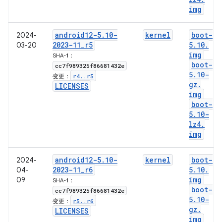
img
android12-5
.
10-
kernel
boot-
2024-
2023-11
_
r5
5
.
10
.
03-20
img
SHA-1：
boot-
cc7f989325f86681432e
5
.
10-
r4
.
.
r5
变更：
gz
.
LICENSES
img
boot-
5
.
10-
lz4
.
img
android12-5
.
10-
kernel
boot-
2024-
2023-11
_
r6
5
.
10
.
04-
img
09
SHA-1：
boot-
cc7f989325f86681432e
5
.
10-
r5
.
.
r6
变更：
gz
.
LICENSES
img