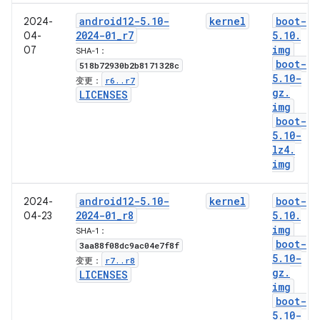
android12-5
.
10-
kernel
boot-
2024-
2024-01
_
r7
5
.
10
.
04-
img
07
SHA-1：
boot-
518b72930b2b8171328c
5
.
10-
r6
.
.
r7
变更：
gz
.
LICENSES
img
boot-
5
.
10-
lz4
.
img
android12-5
.
10-
kernel
boot-
2024-
2024-01
_
r8
5
.
10
.
04-23
img
SHA-1：
boot-
3aa88f08dc9ac04e7f8f
5
.
10-
r7
.
.
r8
变更：
gz
.
LICENSES
img
boot-
5
.
10-