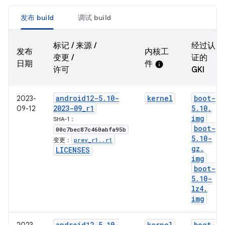
发布 build
调试 build
标记 / 来源 /
经过认
发布
内核工
变更 /
证的
日期
件
info
许可
GKI
android12-5
.
10-
kernel
boot-
2023-
2023-09
_
r1
5
.
10
.
09-12
img
SHA-1：
boot-
00c7bec87c460abfa95b
5
.
10-
prev
_
r1
.
.
r1
变更：
gz
.
LICENSES
img
boot-
5
.
10-
lz4
.
img
android12-5
.
10-
kernel
boot-