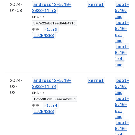
android12-5
.
10-
kernel
boot-
2024-
2023-11
_
r3
5
.
10
.
01-08
img
SHA-1：
boot-
347e22ab61eedb6b491c
5
.
10-
r2
.
.
r3
变更：
gz
.
LICENSES
img
boot-
5
.
10-
lz4
.
img
android12-5
.
10-
kernel
boot-
2024-
2023-11
_
r4
5
.
10
.
02-
img
02
SHA-1：
boot-
f7559871b50aacad233d
5
.
10-
r3
.
.
r4
变更：
gz
.
LICENSES
img
boot-
5
.
10-
lz4
.