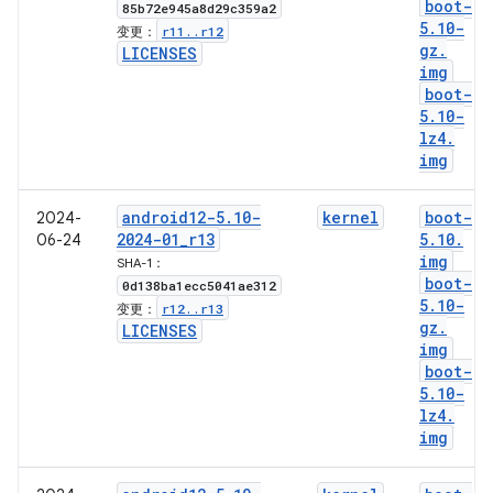
boot-
85b72e945a8d29c359a2
5
.
10-
r11
.
.
r12
变更：
gz
.
LICENSES
img
boot-
5
.
10-
lz4
.
img
android12-5
.
10-
kernel
boot-
2024-
2024-01
_
r13
5
.
10
.
06-24
img
SHA-1：
boot-
0d138ba1ecc5041ae312
5
.
10-
r12
.
.
r13
变更：
gz
.
LICENSES
img
boot-
5
.
10-
lz4
.
img