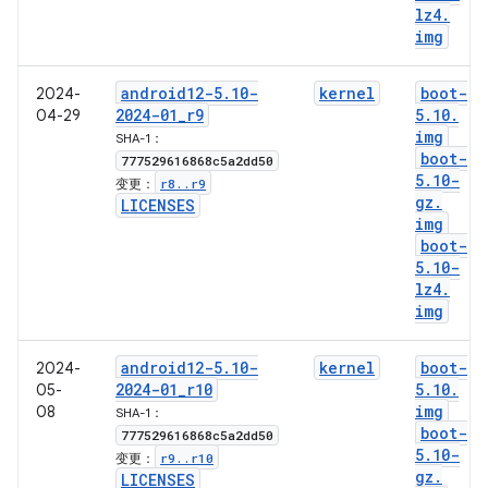
lz4
.
img
android12-5
.
10-
kernel
boot-
2024-
2024-01
_
r9
5
.
10
.
04-29
img
SHA-1：
boot-
777529616868c5a2dd50
5
.
10-
r8
.
.
r9
变更：
gz
.
LICENSES
img
boot-
5
.
10-
lz4
.
img
android12-5
.
10-
kernel
boot-
2024-
2024-01
_
r10
5
.
10
.
05-
img
08
SHA-1：
boot-
777529616868c5a2dd50
5
.
10-
r9
.
.
r10
变更：
gz
.
LICENSES