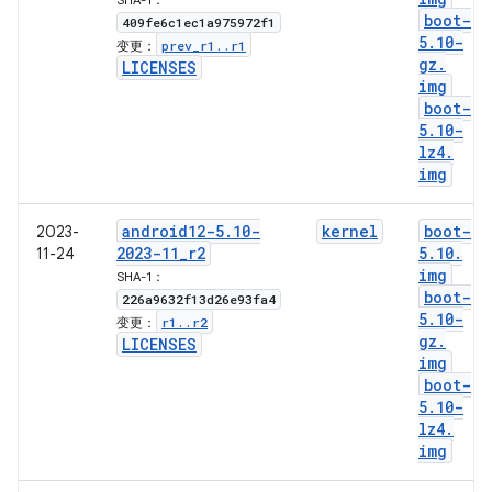
SHA-1：
boot-
409fe6c1ec1a975972f1
5
.
10-
prev
_
r1
.
.
r1
变更：
gz
.
LICENSES
img
boot-
5
.
10-
lz4
.
img
android12-5
.
10-
kernel
boot-
2023-
2023-11
_
r2
5
.
10
.
11-24
img
SHA-1：
boot-
226a9632f13d26e93fa4
5
.
10-
r1
.
.
r2
变更：
gz
.
LICENSES
img
boot-
5
.
10-
lz4
.
img