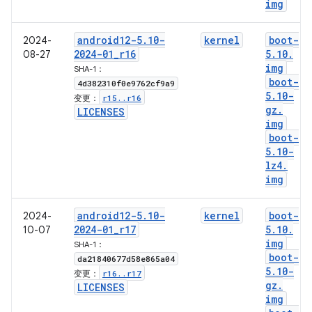
img
android12-5
.
10-
kernel
boot-
2024-
2024-01
_
r16
5
.
10
.
08-27
img
SHA-1：
boot-
4d382310f0e9762cf9a9
5
.
10-
r15
.
.
r16
变更：
gz
.
LICENSES
img
boot-
5
.
10-
lz4
.
img
android12-5
.
10-
kernel
boot-
2024-
2024-01
_
r17
5
.
10
.
10-07
img
SHA-1：
boot-
da21840677d58e865a04
5
.
10-
r16
.
.
r17
变更：
gz
.
LICENSES
img