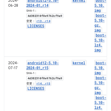
android12-5
.
10-
kernel
boot-
2024-
2024-01
_
r14
5
.
10
.
06-28
img
SHA-1：
boot-
4d382310f0e9762cf9a9
5
.
10-
r13
.
.
r14
变更：
gz
.
LICENSES
img
boot-
5
.
10-
lz4
.
img
android12-5
.
10-
kernel
boot-
2024-
2024-01
_
r15
5
.
10
.
07-17
img
SHA-1：
boot-
4d382310f0e9762cf9a9
5
.
10-
r14
.
.
r15
变更：
gz
.
LICENSES
img
boot-
5
.
10-
lz4
.