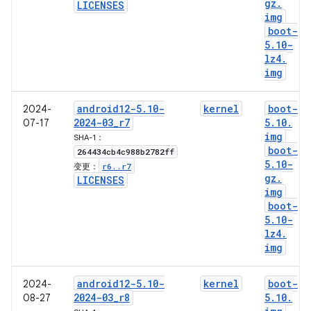
gz
.
LICENSES
img
boot-
5
.
10-
lz4
.
img
android12-5
.
10-
kernel
boot-
2024-
2024-03
_
r7
5
.
10
.
07-17
img
SHA-1：
boot-
264434cb4c988b2782ff
5
.
10-
r6
.
.
r7
变更：
gz
.
LICENSES
img
boot-
5
.
10-
lz4
.
img
android12-5
.
10-
kernel
boot-
2024-
2024-03
_
r8
5
.
10
.
08-27