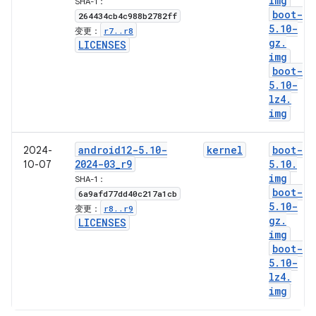
img
SHA-1：
boot-
264434cb4c988b2782ff
5
.
10-
r7
.
.
r8
变更：
gz
.
LICENSES
img
boot-
5
.
10-
lz4
.
img
android12-5
.
10-
kernel
boot-
2024-
2024-03
_
r9
5
.
10
.
10-07
img
SHA-1：
boot-
6a9afd77dd40c217a1cb
5
.
10-
r8
.
.
r9
变更：
gz
.
LICENSES
img
boot-
5
.
10-
lz4
.
img