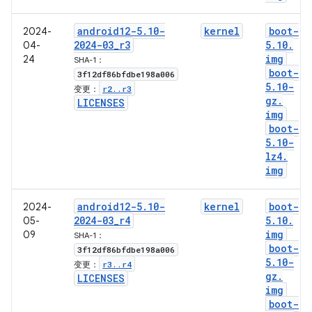
android12-5
.
10-
kernel
boot-
2024-
2024-03
_
r3
5
.
10
.
04-
img
24
SHA-1：
boot-
3f12df86bfdbe198a006
5
.
10-
r2
.
.
r3
变更：
gz
.
LICENSES
img
boot-
5
.
10-
lz4
.
img
android12-5
.
10-
kernel
boot-
2024-
2024-03
_
r4
5
.
10
.
05-
img
09
SHA-1：
boot-
3f12df86bfdbe198a006
5
.
10-
r3
.
.
r4
变更：
gz
.
LICENSES
img
boot-