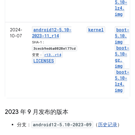
5
.
10-
lz4
.
img
android12-5
.
10-
kernel
boot-
2024-
2023-11
_
r14
5
.
10
.
10-07
img
SHA-1：
boot-
3cecb9ed6a0828e177cd
5
.
10-
r13
.
.
r14
变更：
gz
.
LICENSES
img
boot-
5
.
10-
lz4
.
img
2023 年 9 月发布的版本
分支：
android12-5.10-2023-09
（
历史记录
）