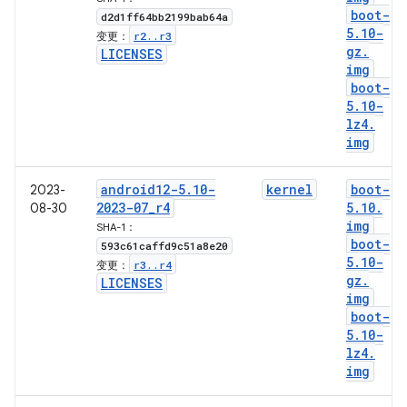
boot-
d2d1ff64bb2199bab64a
5
.
10-
r2
.
.
r3
变更：
gz
.
LICENSES
img
boot-
5
.
10-
lz4
.
img
android12-5
.
10-
kernel
boot-
2023-
2023-07
_
r4
5
.
10
.
08-30
img
SHA-1：
boot-
593c61caffd9c51a8e20
5
.
10-
r3
.
.
r4
变更：
gz
.
LICENSES
img
boot-
5
.
10-
lz4
.
img