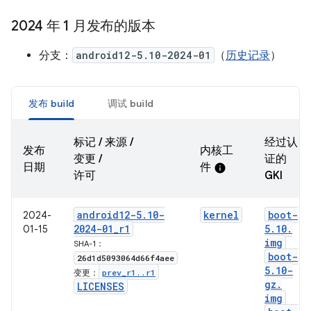
2024 年 1 月发布的版本
分支：
android12-5.10-2024-01
（
历史记录
）
发布 build
调试 build
标记 / 来源 /
经过认
发布
内核工
变更 /
证的
日期
件
info
许可
GKI
android12-5
.
10-
kernel
boot-
2024-
2024-01
_
r1
5
.
10
.
01-15
img
SHA-1：
boot-
26d1d5093064d66f4aee
5
.
10-
prev
_
r1
.
.
r1
变更：
gz
.
LICENSES
img