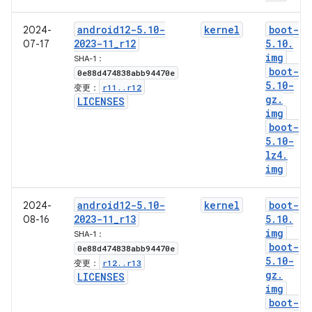
android12-5
.
10-
kernel
boot-
2024-
2023-11
_
r12
5
.
10
.
07-17
img
SHA-1：
boot-
0e88d474838abb94470e
5
.
10-
r11
.
.
r12
变更：
gz
.
LICENSES
img
boot-
5
.
10-
lz4
.
img
android12-5
.
10-
kernel
boot-
2024-
2023-11
_
r13
5
.
10
.
08-16
img
SHA-1：
boot-
0e88d474838abb94470e
5
.
10-
r12
.
.
r13
变更：
gz
.
LICENSES
img
boot-