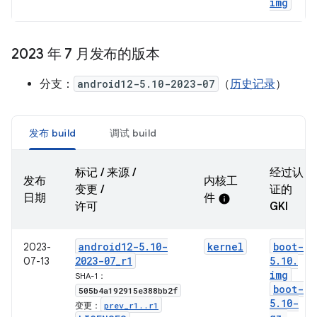
img
2023 年 7 月发布的版本
分支：
android12-5.10-2023-07
（
历史记录
）
发布 build
调试 build
标记 / 来源 /
经过认
发布
内核工
变更 /
证的
日期
件
info
许可
GKI
android12-5
.
10-
kernel
boot-
2023-
2023-07
_
r1
5
.
10
.
07-13
img
SHA-1：
boot-
505b4a192915e388bb2f
5
.
10-
prev
_
r1
.
.
r1
变更：