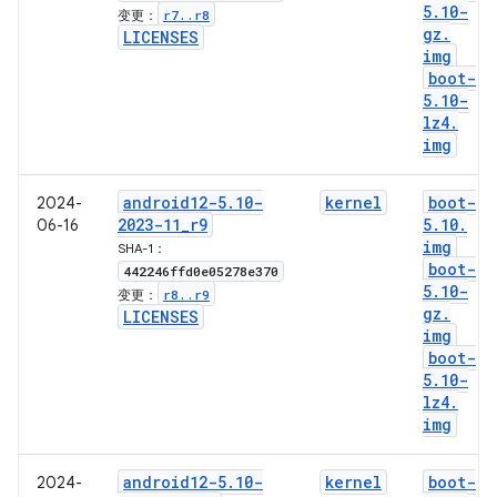
5
.
10-
r7
.
.
r8
变更：
gz
.
LICENSES
img
boot-
5
.
10-
lz4
.
img
android12-5
.
10-
kernel
boot-
2024-
2023-11
_
r9
5
.
10
.
06-16
img
SHA-1：
boot-
442246ffd0e05278e370
5
.
10-
r8
.
.
r9
变更：
gz
.
LICENSES
img
boot-
5
.
10-
lz4
.
img
android12-5
.
10-
kernel
boot-
2024-