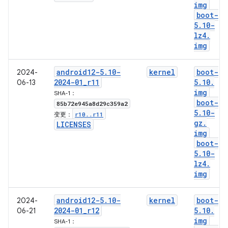
img
boot-
5
.
10-
lz4
.
img
android12-5
.
10-
kernel
boot-
2024-
2024-01
_
r11
5
.
10
.
06-13
img
SHA-1：
boot-
85b72e945a8d29c359a2
5
.
10-
r10
.
.
r11
变更：
gz
.
LICENSES
img
boot-
5
.
10-
lz4
.
img
android12-5
.
10-
kernel
boot-
2024-
2024-01
_
r12
5
.
10
.
06-21
img
SHA-1：