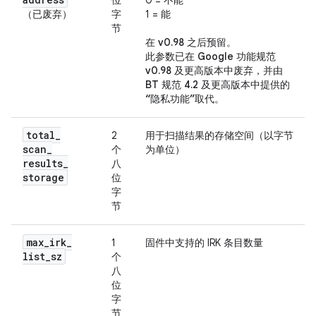
位
0 = 不能
（已废弃）
字
1 = 能
节
在 v0.98 之后预留
。
此参数已在 Google 功能规范
v0.98 及更高版本中废弃，并由
BT 规范 4.2 及更高版本中提供的
“隐私功能”取代
。
total
_
2
用于扫描结果的存储空间（以字节
scan
_
个
为单位）
results
_
八
storage
位
字
节
max
_
irk
_
1
固件中支持的 IRK 条目数量
list
_
sz
个
八
位
字
节