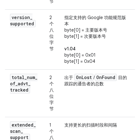
节
version
_
2
指定支持的 Google 功能规范版
supported
个
本
八
byte[0] = 主要版本号
位
byte[1] = 次要版本号
字
节
v1.04
byte[0] = 0x01
byte[1] = 0x04
total
_
num
_
On
Lost
On
Found
2
出于
/
目的
of
_
advt
_
个
跟踪的通告者的总数
tracked
八
位
字
节
extended
_
1
支持更长的扫描时段和间隔
scan
_
个
support
八