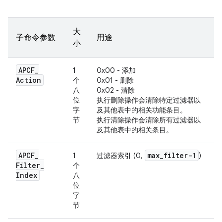
大
子命令参数
用途
小
APCF
_
1
0x00 - 添加
Action
个
0x01 - 删除
八
0x02 - 清除
位
执行删除操作会清除特定过滤器以
字
及其他表中的相关功能条目。
节
执行清除操作会清除所有过滤器以
及其他表中的相关条目。
APCF
_
max
_
filter-1
1
过滤器索引 (0,
)
Filter
_
个
Index
八
位
字
节