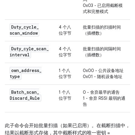
0x03 - 已启用截断模
式和完整模式
Duty
_
cycle
_
4 个八
批量扫描的扫描时间
scan
_
window
位字节
（插槽数）
Duty
_
cyle
_
scan
_
4 个八
批量扫描的间隔时间
interval
位字节
（插槽数）
own
_
address
_
1 个八
0x00 - 公共设备地址
type
位字节
0x01 - 随机设备地址
Batch
_
scan
_
1 个八
0 - 舍弃最早的通告
Discard
_
Rule
位字节
1 - 舍弃 RSSI 最弱的通
告
此子命令会开始批量扫描（如果已启用）。在截断扫描中，
结果以截断形式存储，其中截断样式的唯一密钥 =