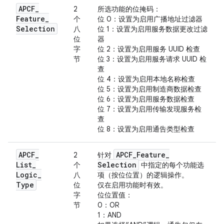
APCF
_
2
所选功能的位掩码：
Feature
_
个
位 0：设置为启用广播地址过滤器
Selection
八
位 1：设置为启用服务数据更改过滤
位
器
字
位 2：设置为启用服务 UUID 检查
节
位 3：设置为启用服务请求 UUID 检
查
位 4：设置为启用本地名称检查
位 5：设置为启用制造商数据检查
位 6：设置为启用服务数据检查
位 7：设置为启用传输发现服务检
查
位 8：设置为启用通告类型检查
APCF
_
APCF
_
Feature
_
2
针对
List
_
Selection
个
中指定的每个功能选
Logic
_
八
项（按位位置）的逻辑操作。
Type
位
仅在启用功能时有效。
字
位位置值：
节
0：OR
1：AND