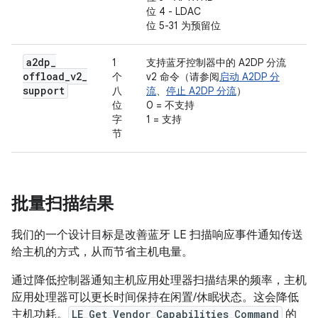
位 4 - LDAC
位 5-31 为预留位
a2dp
_
1
支持蓝牙控制器中的 A2DP 分流
offload
_
v2
_
个
v2 命令（请参阅
启动 A2DP 分
support
八
流
、
停止 A2DP 分流
）
位
0 = 不支持
字
1 = 支持
节
批量扫描结果
我们的一个设计目标是改善蓝牙 LE 扫描响应事件通知传送
给主机的方式，从而节省主机电量。
通过降低控制器通知主机应用处理器扫描结果的频率，主机
应用处理器可以更长时间保持在闲置/休眠状态。这会降低
主机功耗。
LE_Get_Vendor_Capabilities_Command
的