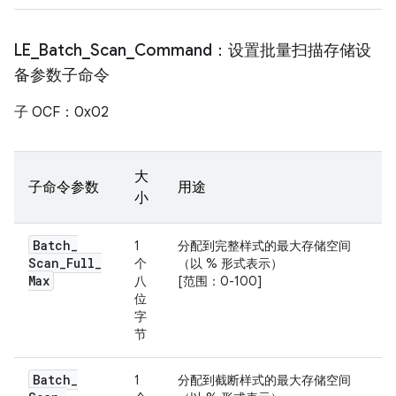
LE
_
Batch
_
Scan
_
Command：设置批量扫描存储设
备参数子命令
子 OCF：0x02
大
子命令参数
用途
小
Batch
_
1
分配到完整样式的最大存储空间
Scan
_
Full
_
个
（以 % 形式表示）
Max
八
[范围：0-100]
位
字
节
Batch
_
1
分配到截断样式的最大存储空间