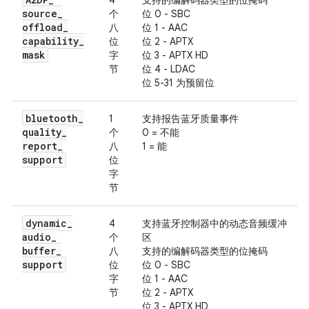
4
支持的编解码器类型的位掩码
source
_
个
位 0 - SBC
offload
_
八
位 1 - AAC
capability
_
位
位 2 - APTX
mask
字
位 3 - APTX HD
节
位 4 - LDAC
位 5-31 为预留位
bluetooth
_
1
支持报告蓝牙质量事件
quality
_
个
0 = 不能
report
_
八
1 = 能
support
位
字
节
dynamic
_
4
支持蓝牙控制器中的动态音频缓冲
audio
_
个
区
buffer
_
八
支持的编解码器类型的位掩码
support
位
位 0 - SBC
字
位 1 - AAC
节
位 2 - APTX
位 3 - APTX HD