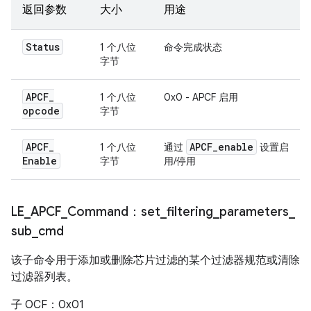
返回参数
大小
用途
Status
1 个八位
命令完成状态
字节
APCF
_
1 个八位
0x0 - APCF 启用
opcode
字节
APCF
_
APCF
_
enable
1 个八位
通过
设置启
Enable
字节
用/停用
LE
_
APCF
_
Command：set
_
filtering
_
parameters
_
sub
_
cmd
该子命令用于添加或删除芯片过滤的某个过滤器规范或清除
过滤器列表。
子 OCF：0x01