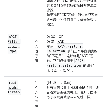
如果选择“AND”逻辑，通告包仅在
其包含列表中的所有条目时传递过
滤器。
如果选择“OR”逻辑，通告包只要包
含列表中的任何条目，就会传递过
滤器。
APCF
_
1
0x00：OR
Filter
_
个
0x01：AND
Logic
_
APCF
_
Feature
_
八
注意：
Type
Selection
位
的前三个字段的类型
字
为“不适用”，这始终是“AND”逻
APCF
_
节
辑。它们仅适用于
Feature
_
Selection
的四个字
段（位 3 - 位 6）。
rssi
_
1
[以 dBm 为单位]
high
_
个
只有该信号高于 RSSI 高阈值时，通
thresh
八
告者才会被视为可见。否则，固件
位
必须表现得就像从未见过一样。
字
节