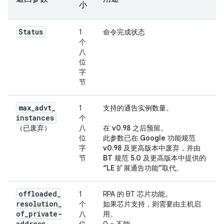
小
Status
1
命令完成状态
个
八
位
字
节
max
_
advt
_
1
支持的通告实例数量。
instances
个
（已废弃）
八
在 v0.98 之后预留
。
位
此参数已在 Google 功能规范
字
v0.98 及更高版本中废弃，并由
节
BT 规范 5.0 及更高版本中提供的
“LE 扩展通告功能”取代
。
offloaded
_
1
RPA 的 BT 芯片功能。
resolution
_
个
如果芯片支持，则需要由主机启
of
_
private-
八
用。
address