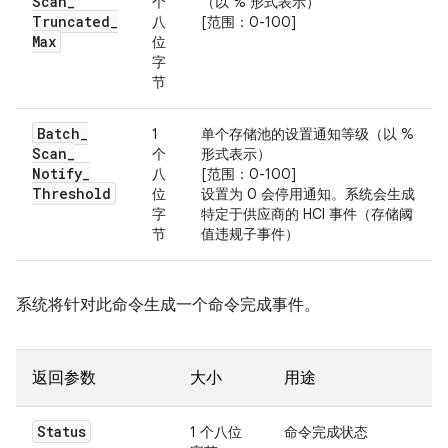
Scan
_
个
（以 % 形式表示）
Truncated
_
八
[范围：0-100]
Max
位
字
节
Batch
_
1
单个存储池的设置通知等级（以 %
Scan
_
个
形式表示）
Notify
_
八
[范围：0-100]
Threshold
位
设置为 0 会停用通知。系统会生成
字
特定于供应商的 HCI 事件（存储阈
节
值违规子事件）
系统将针对此命令生成一个命令完成事件。
返回参数
大小
用途
Status
1 个八位
命令完成状态