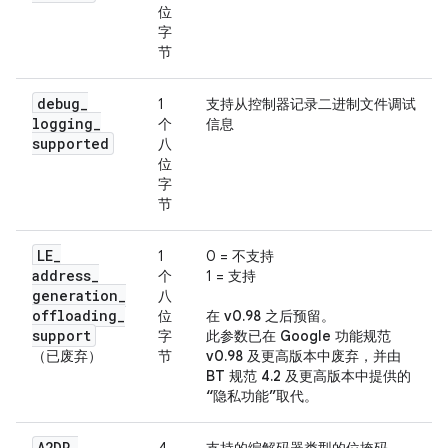
位
字
节
debug
_
1
支持从控制器记录二进制文件调试
logging
_
个
信息
supported
八
位
字
节
LE
_
1
0 = 不支持
address
_
个
1 = 支持
generation
_
八
offloading
_
位
在 v0.98 之后预留
。
support
字
此参数已在 Google 功能规范
（已废弃）
节
v0.98 及更高版本中废弃，并由
BT 规范 4.2 及更高版本中提供的
“隐私功能”取代
。
A2DP
_