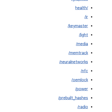
health/‎
ir/
keymaster/
light/
media/
memtrack/
neuralnetworks/
nfc/
oemlock/
power/
prebuilt_hashes/
radio/