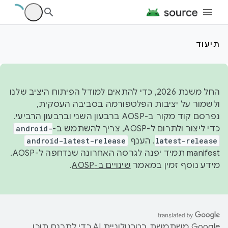
תיעוד
החל משנת 2026, כדי להתאים למודל הפיתוח היציב שלנו
ולשמור על יציבות הפלטפורמה בסביבה העסקית,
נפרסם קוד מקור ב-AOSP ברבעון השני וברבעון הרביעי.
כדי ליצור ולתרום ל-AOSP, צריך להשתמש ב-
android-
latest-release
. הענף
android-latest-release
manifest תמיד יפנה לגרסה האחרונה שנדחפה ל-AOSP.
מידע נוסף זמין במאמר
שינויים ב-AOSP
.
‫Google משתמשת בטכנולוגיית AI כדי לתרגם תוכן