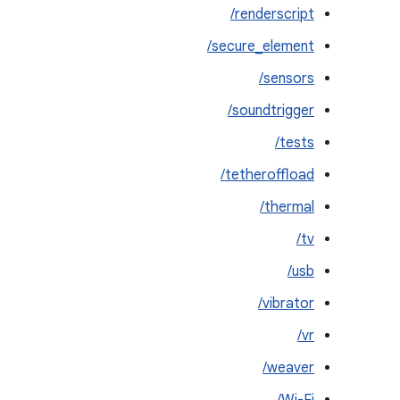
renderscript/
secure_element/
sensors/
soundtrigger/
tests/
tetheroffload/
thermal/
tv/
usb/
vibrator/
vr/
weaver/