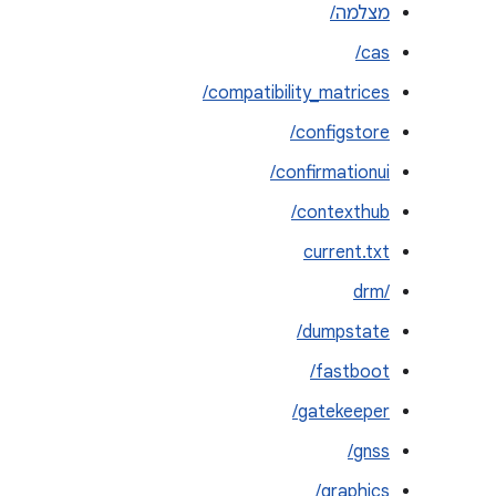
מצלמה/
cas/
compatibility_matrices/
configstore/
confirmationui/
contexthub/
current.txt
drm/‎
dumpstate/
fastboot/
gatekeeper/
gnss/
graphics/