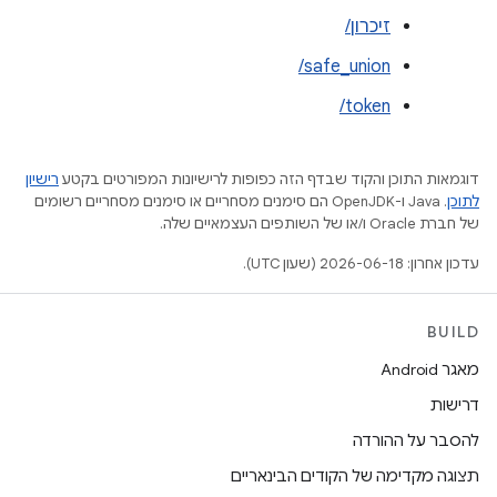
זיכרון/
safe_union/
token/
דוגמאות התוכן והקוד שבדף הזה כפופות לרישיונות המפורטים בקטע
רישיון
לתוכן
.‏ Java ו-OpenJDK הם סימנים מסחריים או סימנים מסחריים רשומים
של חברת Oracle ו/או של השותפים העצמאיים שלה.
עדכון אחרון: 2026-06-18 (שעון UTC).
BUILD
מאגר Android
דרישות
להסבר על ההורדה
תצוגה מקדימה של הקודים הבינאריים