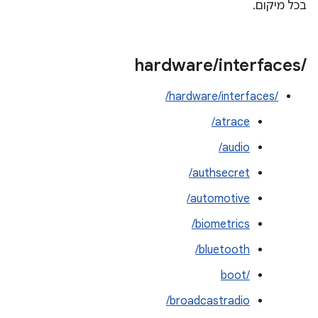
בכל מיקום.
hardware
/
interfaces
/
/hardware/interfaces/
atrace/
audio/
authsecret/
automotive/
biometrics/
bluetooth/
boot/‎
broadcastradio/