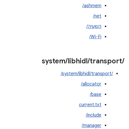
ashmem/
net/
השעיה/
Wi-Fi/
system
/
libhidl
/
transport
/
/system/libhidl/transport/
allocator/
base/
current.txt
include/
manager/