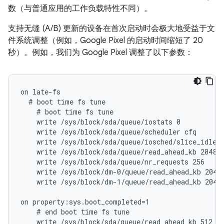
数（与普通应用的工作负载特性不同）。
支持无缝 (A/B) 更新的设备在首次启动时会极大地受益于文
件系统调整（例如，Google Pixel 的启动时间缩短了 20
秒）。例如，我们为 Google Pixel 调整了以下参数：
on late-fs

  # boot time fs tune

    # boot time fs tune

    write /sys/block/sda/queue/iostats 0

    write /sys/block/sda/queue/scheduler cfq

    write /sys/block/sda/queue/iosched/slice_idle 0
    write /sys/block/sda/queue/read_ahead_kb 2048

    write /sys/block/sda/queue/nr_requests 256

    write /sys/block/dm-0/queue/read_ahead_kb 2048

    write /sys/block/dm-1/queue/read_ahead_kb 2048

on property:sys.boot_completed=1

    # end boot time fs tune

    write /sys/block/sda/queue/read_ahead_kb 512
