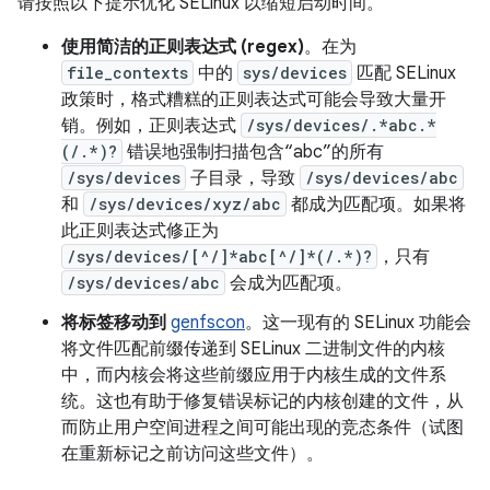
请按照以下提示优化 SELinux 以缩短启动时间。
使用简洁的正则表达式 (regex)
。在为
file_contexts
中的
sys/devices
匹配 SELinux
政策时，格式糟糕的正则表达式可能会导致大量开
销。例如，正则表达式
/sys/devices/.*abc.*
(/.*)?
错误地强制扫描包含“abc”的所有
/sys/devices
子目录，导致
/sys/devices/abc
和
/sys/devices/xyz/abc
都成为匹配项。如果将
此正则表达式修正为
/sys/devices/[^/]*abc[^/]*(/.*)?
，只有
/sys/devices/abc
会成为匹配项。
将标签移动到
genfscon
。这一现有的 SELinux 功能会
将文件匹配前缀传递到 SELinux 二进制文件的内核
中，而内核会将这些前缀应用于内核生成的文件系
统。这也有助于修复错误标记的内核创建的文件，从
而防止用户空间进程之间可能出现的竞态条件（试图
在重新标记之前访问这些文件）。