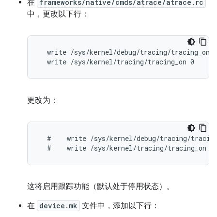
在
frameworks/native/cmds/atrace/atrace.rc
中，更改以下行：
  write /sys/kernel/debug/tracing/tracing_on 0
  write /sys/kernel/tracing/tracing_on 0
更改为：
  #    write /sys/kernel/debug/tracing/tracing
  #    write /sys/kernel/tracing/tracing_on 0
这将启用跟踪功能（默认处于停用状态）。
在
device.mk
文件中，添加以下行：