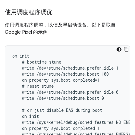
使用调度程序调优
使用调度程序调整，以便及早启动设备。以下是取自
Google Pixel 的示例：
on init

    # boottime stune

    write /dev/stune/schedtune.prefer_idle 1

    write /dev/stune/schedtune.boost 100

    on property:sys.boot_completed=1

    # reset stune

    write /dev/stune/schedtune.prefer_idle 0

    write /dev/stune/schedtune.boost 0

    # or just disable EAS during boot

    on init

    write /sys/kernel/debug/sched_features NO_ENERG
    on property:sys.boot_completed=1

    write /sys/kernel/debug/sched_features ENERGY_