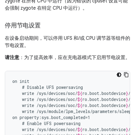
zygote 在所有 CPU 中运行（因为错误的 cpuset 设置可能
会强制 zygote 在特定 CPU 中运行）。
停用节电设置
在设备启动期间，可以停用 UFS 和/或 CPU 调节器等组件的
节电设置。
请注意
：为了提高效率，应在充电器模式下启用节电设置。
on
#
Disable
UFS
write
/sys/devices/soc/
${
ro
.
boot
.
bootdevice
}
/c
write
/sys/devices/soc/
${
ro
.
boot
.
bootdevice
}
/c
write
/sys/devices/soc/
${
ro
.
boot
.
bootdevice
}
/h
write
/sys/module/lpm_levels/parameters/sleep_
on
#
Enable
UFS
write
/sys/devices/soc/
${
ro
.
boot
.
bootdevice
}
/c