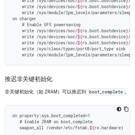
write
/sys/devices/soc/
${
ro
.
boot
.
bootdevice
}
/c
write
/sys/devices/soc/
${
ro
.
boot
.
bootdevice
}
/h
write
/sys/module/lpm_levels/parameters/sleep_
on
#
Enable
UFS
write
/sys/devices/soc/
${
ro
.
boot
.
bootdevice
}
/c
write
/sys/devices/soc/
${
ro
.
boot
.
bootdevice
}
/c
write
/sys/devices/soc/
${
ro
.
boot
.
bootdevice
}
/h
write
/sys/class/typec/port0/port_type
write
/sys/module/lpm_levels/parameters/sleep_
推迟非关键初始化
非关键初始化（如 ZRAM）可以推迟到
boot_complete
。
on
#
Enable
ZRAM
on
swapon_all
/vendor/etc/fstab.
${
ro
.
hardware
}