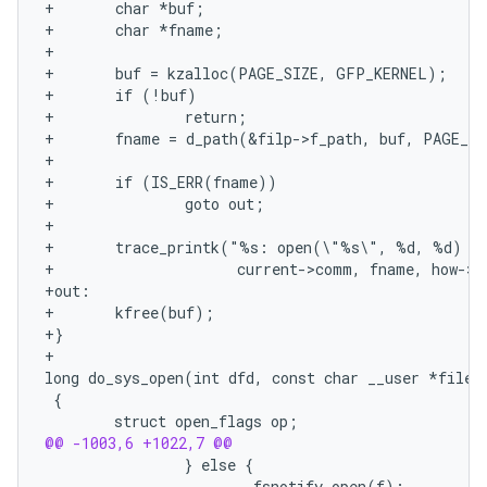
+       char *buf;
+       char *fname;
+
+       buf = kzalloc(PAGE_SIZE, GFP_KERNEL);
+       if (!buf)
+               return;
+       fname = d_path(&filp->f_path, buf, PAGE_S
+
+       if (IS_ERR(fname))
+               goto out;
+
+       trace_printk("%s: open(\"%s\", %d, %d) fd
+                     current->comm, fname, how->f
+out:
+       kfree(buf);
+}
+
@@ -1003,6 +1022,7 @@