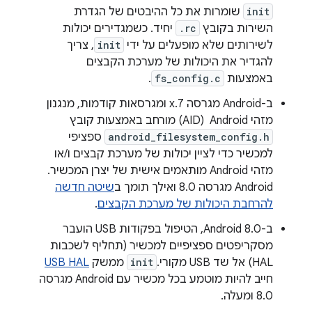
init
שומרות את כל ההיבטים של הגדרת
השירות בקובץ
.rc
יחיד. כשמגדירים יכולות
לשירותים שלא מופעלים על ידי
init
, צריך
להגדיר את היכולות של מערכת הקבצים
באמצעות
fs_config.c
.
ב-Android מגרסה 7.x ומגרסאות קודמות, מנגנון
מזהי Android ‏ (AID) מורחב באמצעות קובץ
android_filesystem_config.h
ספציפי
למכשיר כדי לציין יכולות של מערכת קבצים ו/או
מזהי Android מותאמים אישית של יצרן המכשיר.
‫Android מגרסה 8.0 ואילך תומך ב
שיטה חדשה
להרחבת היכולות של מערכת הקבצים
.
ב-Android 8.0, הטיפול בפקודות USB הועבר
מסקריפטים ספציפיים למכשיר (תחליף לשכבות
HAL) אל שד USB מקורי.
init
ממשק
USB HAL
חייב להיות מוטמע בכל מכשיר עם Android מגרסה
8.0 ומעלה.