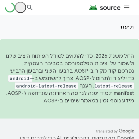
תיעוד
החל משנת 2026, כדי להתאים למודל הפיתוח היציב שלנו
ולשמור על יציבות הפלטפורמה בסביבה העסקית,
נפרסם קוד מקור ב-AOSP ברבעון השני וברבעון הרביעי.
כדי ליצור ולתרום ל-AOSP, צריך להשתמש ב-
android-
latest-release
. הענף
android-latest-release
manifest תמיד יפנה לגרסה האחרונה שנדחפה ל-AOSP.
מידע נוסף זמין במאמר
שינויים ב-AOSP
.
‫Google משתמשת בטכנולוגיית AI כדי לתרגם תוכן