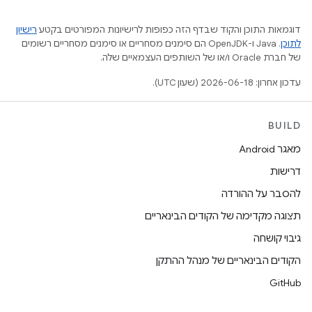
דוגמאות התוכן והקוד שבדף הזה כפופות לרישיונות המפורטים בקטע
רישיון
לתוכן
.‏ Java ו-OpenJDK הם סימנים מסחריים או סימנים מסחריים רשומים
של חברת Oracle ו/או של השותפים העצמאיים שלה.
עדכון אחרון: 2026-06-18 (שעון UTC).
BUILD
מאגר Android
דרישות
להסבר על ההורדה
תצוגה מקדימה של הקודים הבינאריים
גיבוי קושחה
הקודים הבינאריים של מנהל ההתקן
GitHub