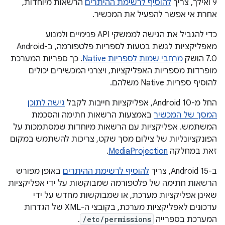
9 ואילך, צריך
להוסיף לרשימת ההיתרים
הרשאות מיוחדות,
אחרת אי אפשר להפעיל את המכשיר.
כדי להגביל את הגישה לממשקי API פנימיים ולמנוע
מאפליקציות לגשת בטעות לספריות פלטפורמה, ב-Android
7.0 הושק
מרחבי שמות לספריות Native
. כך ספריות המערכת
מופרדות מספריות האפליקציות, ויצרני המכשירים יכולים
להוסיף ספריות Native משלהם.
החל מ-Android 10, אפליקציות חייבות לקבל
גישה לתוכן
המסך של המכשיר
באמצעות הרשאות חתימה והסכמת
המשתמש. אפליקציות עם הרשאות מיוחדות שמסתמכות על
הפונקציונליות של צילום מסך שקט, צריכות להשתמש במקום
זאת במחלקה
MediaProjection
.
ב-Android 15, צריך
להוסיף לרשימת ההיתרים
באופן מפורש
הרשאות חתימה של פלטפורמה שמבוקשות על ידי אפליקציות
שאינן אפליקציות מערכת, או שמבוקשות מחדש על ידי
עדכונים לאפליקציות מערכת, בקובצי ה-XML של הגדרות
המערכת בספרייה
/etc/permissions
.