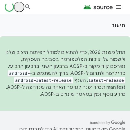
תיעוד
החל משנת 2026, כדי להתאים למודל הפיתוח היציב שלנו
ולשמור על יציבות הפלטפורמה בסביבה העסקית,
נפרסם קוד מקור ב-AOSP ברבעון השני וברבעון הרביעי.
כדי ליצור ולתרום ל-AOSP, צריך להשתמש ב-
android-
latest-release
. הענף
android-latest-release
manifest תמיד יפנה לגרסה האחרונה שנדחפה ל-AOSP.
מידע נוסף זמין במאמר
שינויים ב-AOSP
.
‫Google משתמשת בטכנולוגיית AI כדי לתרגם תוכן