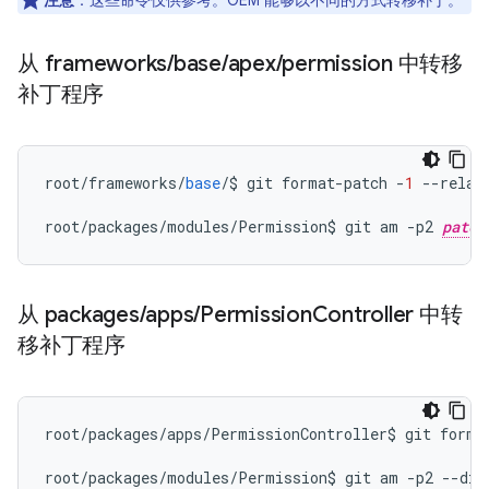
注意
：这些命令仅供参考。OEM 能够以不同的方式转移补丁。
从 frameworks
/
base
/
apex
/
permission 中转移
补丁程序
root
/
frameworks
/
base
/
$
git
format
-
patch
-
1
--
relat
root
/
packages
/
modules
/
Permission
$
git
am
-
p2
patch
从 packages
/
apps
/
Permission
Controller 中转
移补丁程序
root
/
packages
/
apps
/
PermissionController
$
git
forma
root
/
packages
/
modules
/
Permission
$
git
am
-
p2
--
dir