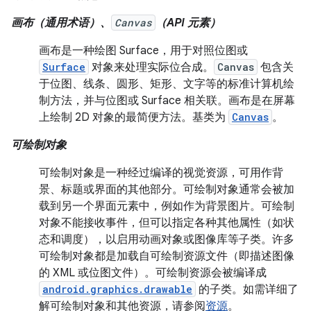
画布（通用术语）、
Canvas
（API 元素）
画布是一种绘图 Surface，用于对照位图或
Surface
对象来处理实际位合成。
Canvas
包含关
于位图、线条、圆形、矩形、文字等的标准计算机绘
制方法，并与位图或 Surface 相关联。画布是在屏幕
上绘制 2D 对象的最简便方法。基类为
Canvas
。
可绘制对象
可绘制对象是一种经过编译的视觉资源，可用作背
景、标题或界面的其他部分。可绘制对象通常会被加
载到另一个界面元素中，例如作为背景图片。可绘制
对象不能接收事件，但可以指定各种其他属性（如状
态和调度），以启用动画对象或图像库等子类。许多
可绘制对象都是加载自可绘制资源文件（即描述图像
的 XML 或位图文件）。可绘制资源会被编译成
android.graphics.drawable
的子类。如需详细了
解可绘制对象和其他资源，请参阅
资源
。