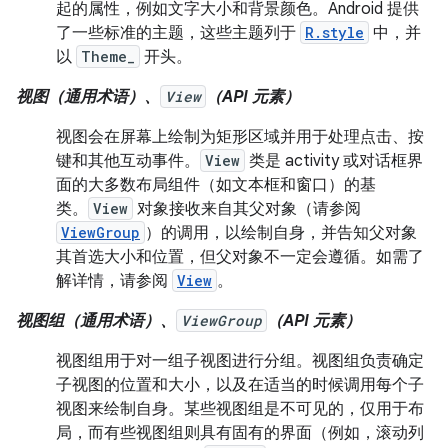
起的属性，例如文字大小和背景颜色。Android 提供
了一些标准的主题，这些主题列于
R.style
中，并
以
Theme_
开头。
视图（通用术语）、
View
（API 元素）
视图会在屏幕上绘制为矩形区域并用于处理点击、按
键和其他互动事件。
View
类是 activity 或对话框界
面的大多数布局组件（如文本框和窗口）的基
类。
View
对象接收来自其父对象（请参阅
ViewGroup
）的调用，以绘制自身，并告知父对象
其首选大小和位置，但父对象不一定会遵循。如需了
解详情，请参阅
View
。
视图组（通用术语）、
ViewGroup
（API 元素）
视图组用于对一组子视图进行分组。视图组负责确定
子视图的位置和大小，以及在适当的时候调用每个子
视图来绘制自身。某些视图组是不可见的，仅用于布
局，而有些视图组则具有固有的界面（例如，滚动列