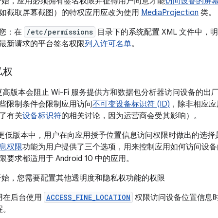
d 10 开始，应用必须拥有签名权限并征得用户同意才能
访问设备的屏
如截取屏幕截图）的特权应用应改为使用
MediaProjection
类。
要求您：在
/etc/permissions
目录下的系统配置 XML 文件中
最新请求的平台签名权限
列入许可名单
。
私权
0 及更高版本会阻止 Wi-Fi 服务提供方和数据包分析器访问设备的出厂 MA
些限制条件会限制应用访问
不可变设备标识符 (ID)
，除非相应应
了有关
设备标识符
的相关讨论，因为运营商会受其影响）。
 9 及更低版本中，用户在向应用授予位置信息访问权限时做出的选择是永久
息权限
功能为用户提供了三个选项，用来控制应用如何访问设备的
求都适用于 Android 10 中的应用。
d 10 开始，您需要配置其他透明度和隐私权功能的权限
用在后台使用
ACCESS_FINE_LOCATION
权限访问设备位置信息
醒。