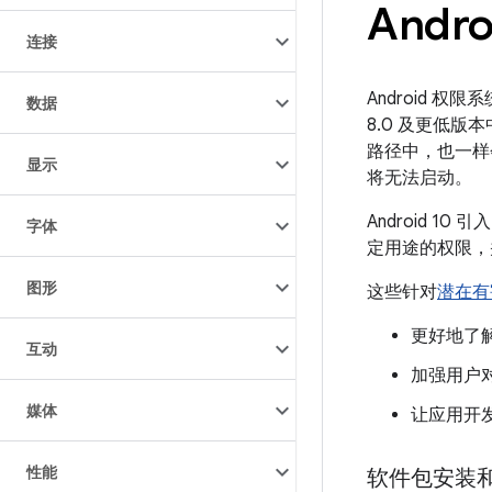
Andr
连接
Android 
数据
8.0 及更低
路径中，也一样会
显示
将无法启动。
Android 10 引
字体
定用途的权限，
图形
这些针对
潜在有
更好地了
互动
加强用户
媒体
让应用开
性能
软件包安装