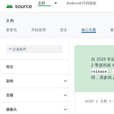
文档
Android 代码搜索
文档
新变化
开始使用
安全
核心主题
兼
自 202
2 季度和第
概览
release
。
情，请参阅
架构
音频
AOSP
文档
摄像头