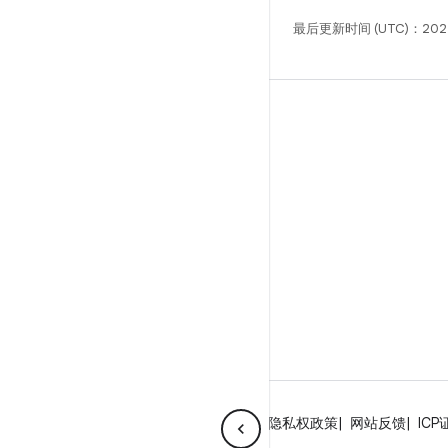
最后更新时间 (UTC)：202
构建
Android 代码库
要求
下载
预览二进制文件
出厂映像
驱动程序二进制文件
GitHub
关于 Android
社区
法律条款
许可
隐私权政策
网站反馈
ICP