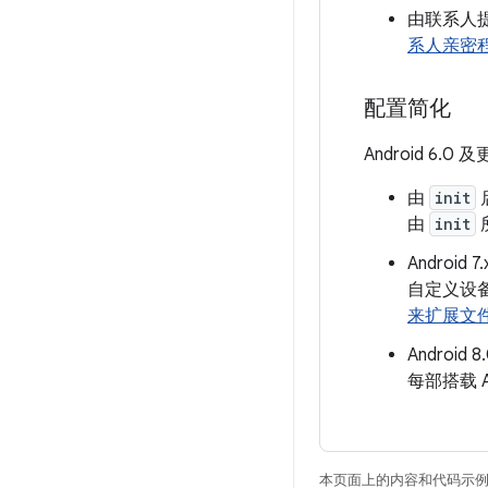
由联系人
系人亲密
配置简化
Android 6
由
init
由
init
Androi
自定义设备制
来扩展文
Androi
每部搭载 
本页面上的内容和代码示