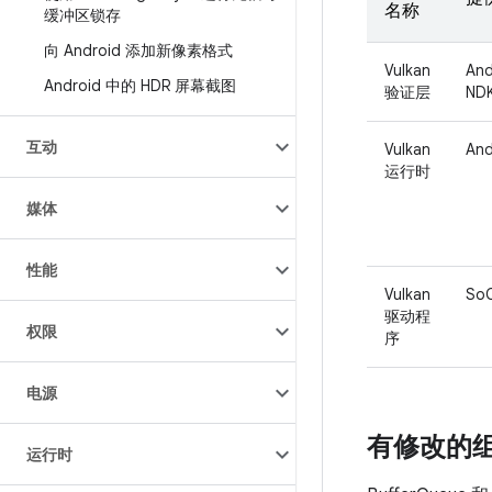
名称
缓冲区锁存
向 Android 添加新像素格式
Vulkan
An
Android 中的 HDR 屏幕截图
验证层
ND
互动
Vulkan
And
运行时
媒体
性能
Vulkan
So
驱动程
权限
序
电源
有修改的
运行时