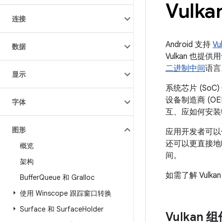
Vulka
连接
Android 支持
Vu
数据
Vulkan 也
二进制中间
语言
显示
系统芯片 (SoC)
设备制造商 (O
字体
互、应如何安装特
图形
应用开发者可以使
还可以更直接地
概览
间。
架构
如需了解 Vulk
Buffer
Queue 和 Gralloc
使用 Winscope 跟踪窗口转换
Surface 和 Surface
Holder
Vulkan 