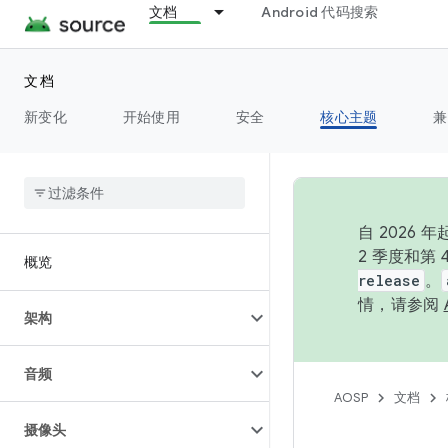
文档
Android 代码搜索
文档
新变化
开始使用
安全
核心主题
兼
自 202
2 季度和第
概览
release
。
情，请参阅
架构
音频
AOSP
文档
摄像头