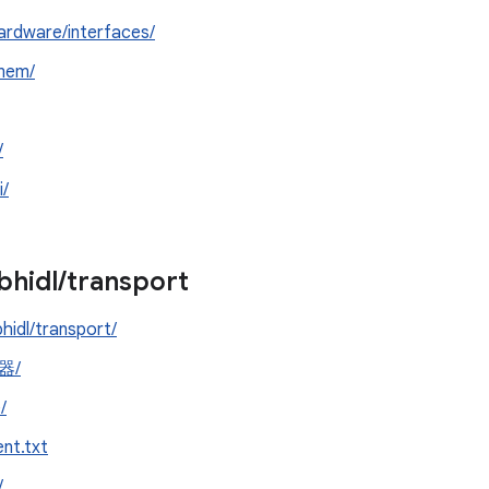
ardware/interfaces/
mem/
/
i/
ibhidl
/
transport
bhidl/transport/
器/
/
ent.txt
/