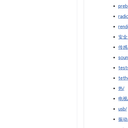
preb
radi
rend
安全
传感
soun
test
teth
热/
电视
usb/
振动