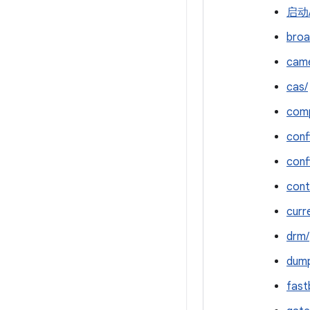
启动
broa
cam
cas/
comp
conf
conf
cont
curr
drm/
dump
fast