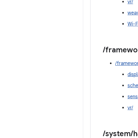
vr/
weav
Wi-F
/
framewo
/framewor
disp
sche
sens
vr/
/
system
/
h