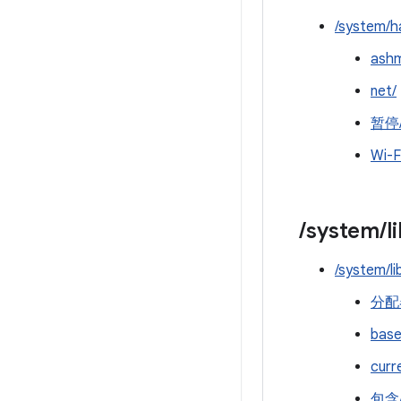
/system/h
ash
net/
暂停
Wi-F
/
system
/
l
/system/li
分配
base
curr
包含