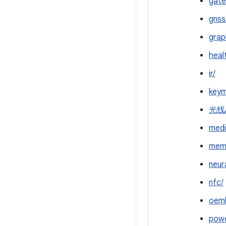
gate
gnss
grap
heal
ir/
keym
光线
medi
mem
neur
nfc/
oeml
powe