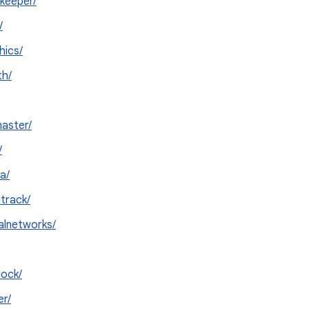
keeper/
/
hics/
th/
aster/
/
a/
track/
alnetworks/
ock/
r/