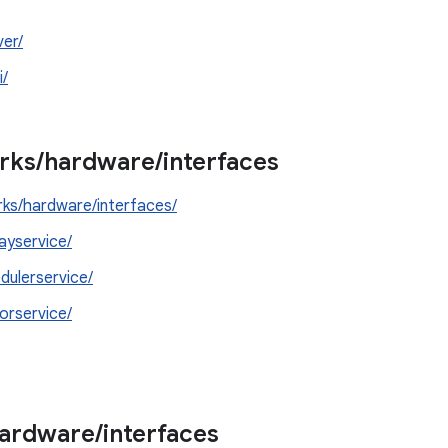
er/
i/
rks
/
hardware
/
interfaces
ks/hardware/interfaces/
layservice/
dulerservice/
orservice/
ardware
/
interfaces