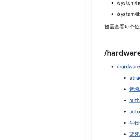
/system/h
/system/li
如需查看每个位置
/
hardwar
/hardware
atra
音频
auth
auto
生物
蓝牙