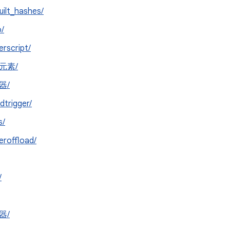
uilt_hashes/
o/
erscript/
元素/
器/
dtrigger/
s/
eroffload/
/
器/