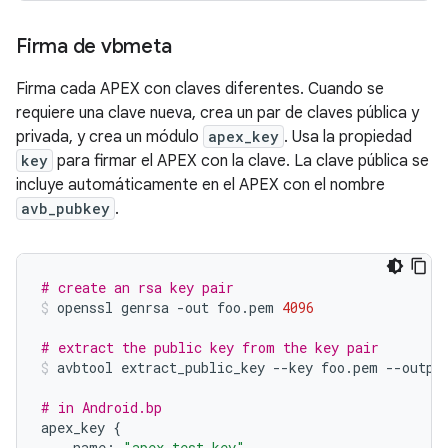
Firma de vbmeta
Firma cada APEX con claves diferentes. Cuando se
requiere una clave nueva, crea un par de claves pública y
privada, y crea un módulo
apex_key
. Usa la propiedad
key
para firmar el APEX con la clave. La clave pública se
incluye automáticamente en el APEX con el nombre
avb_pubkey
.
# create an rsa key pair
openssl
genrsa
-
out
foo
.
pem
4096
# extract the public key from the key pair
avbtool
extract_public_key
--
key
foo
.
pem
--
outpu
# in Android.bp
apex_key
{
name
:
"apex.test.key"
,