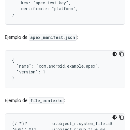
    key: "apex.test.key",

    certificate: "platform",

Ejemplo de
apex_manifest.json
:
{

  "name": "com.android.example.apex",

  "version": 1

Ejemplo de
file_contexts
:
(/.*)?           u:object_r:system_file:s0

/sub(/.*)?       u:object_r:sub_file:s0
