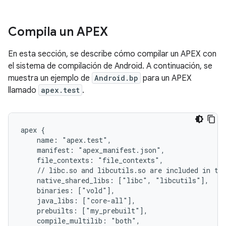
Compila un APEX
En esta sección, se describe cómo compilar un APEX con
el sistema de compilación de Android. A continuación, se
muestra un ejemplo de
Android.bp
para un APEX
llamado
apex.test
.
apex {

    name: "apex.test",

    manifest: "apex_manifest.json",

    file_contexts: "file_contexts",

    // libc.so and libcutils.so are included in the
    native_shared_libs: ["libc", "libcutils"],

    binaries: ["vold"],

    java_libs: ["core-all"],

    prebuilts: ["my_prebuilt"],

    compile_multilib: "both",
