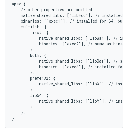
apex {

    // other properties are omitted

    native_shared_libs: ["libFoo"], // installed fo
    binaries: ["exec1"], // installed for 64, but n
    multilib: {

        first: {

            native_shared_libs: ["libBar"], // inst
            binaries: ["exec2"], // same as binarie
        },

        both: {

            native_shared_libs: ["libBaz"], // same
            binaries: ["exec3"], // installed for 3
        },

        prefer32: {

            native_shared_libs: ["libX"], // instal
        },

        lib64: {

            native_shared_libs: ["libY"], // instal
        },

    },
