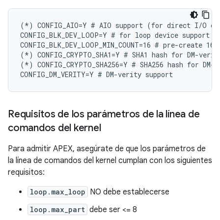
(*) CONFIG_AIO=Y # AIO support (for direct I/O on 
CONFIG_BLK_DEV_LOOP=Y # for loop device support

CONFIG_BLK_DEV_LOOP_MIN_COUNT=16 # pre-create 16 l
(*) CONFIG_CRYPTO_SHA1=Y # SHA1 hash for DM-verity
(*) CONFIG_CRYPTO_SHA256=Y # SHA256 hash for DM-ve
Requisitos de los parámetros de la línea de
comandos del kernel
Para admitir APEX, asegúrate de que los parámetros de
la línea de comandos del kernel cumplan con los siguientes
requisitos:
loop.max_loop
NO debe establecerse
loop.max_part
debe ser <= 8