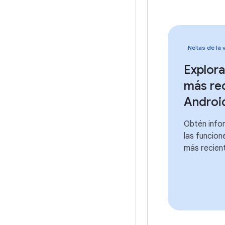
Notas de la 
Explora
más re
Androi
Obtén info
las funcion
más recien