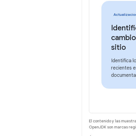
Actualizacio
Identifi
cambios
sitio
Identifica 
recientes e
documenta
El contenido y las muestr
OpenJDK son marcas regis