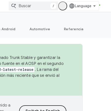
/
s Android
Automotive
Referencia
mado Trunk Stable y garantizar la
go fuente en el AOSP en el segundo
d-latest-release
. La rama del
ión más reciente que se envió al
nido a