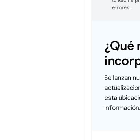
tu idioma p
errores.
¿Qué 
incor
Se lanzan n
actualizacio
esta ubicac
información