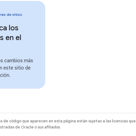
nes de sitios
ca los
 en el
los cambios más
n este sitio de
ción.
as de código que aparecen en esta página están sujetas a las licencias que
tradas de Oracle o sus afiliados.