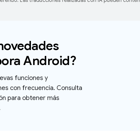
referido. Las traducciones realizadas con IA pueden conten
novedades
pora Android?
uevas funciones y
nes con frecuencia. Consulta
ión para obtener más
.