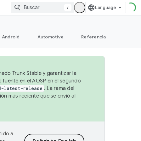
/
s Android
Automotive
Referencia
mado Trunk Stable y garantizar la
go fuente en el AOSP en el segundo
d-latest-release
. La rama del
ión más reciente que se envió al
nido a