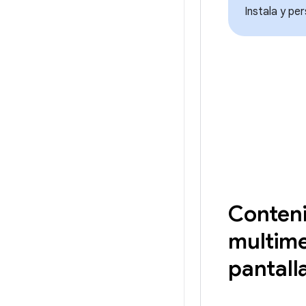
Instala y pe
Conten
multime
pantall