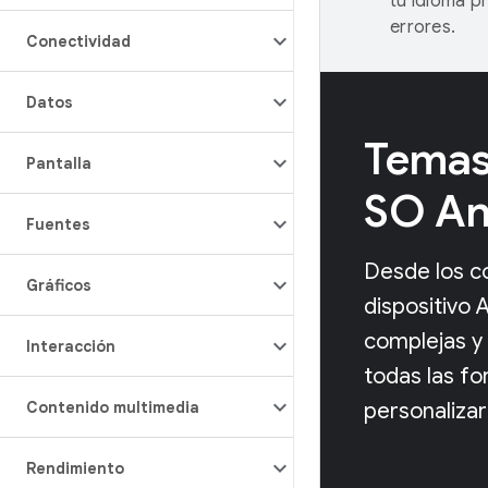
tu idioma p
errores.
Conectividad
Datos
Temas 
Pantalla
SO An
Fuentes
Desde los c
Gráficos
dispositivo 
complejas y
Interacción
todas las f
Contenido multimedia
personalizar
Rendimiento