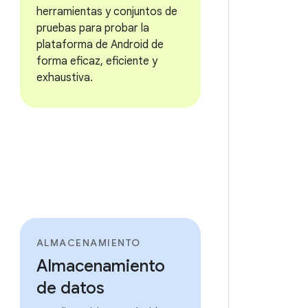
herramientas y conjuntos de
pruebas para probar la
plataforma de Android de
forma eficaz, eficiente y
exhaustiva.
ALMACENAMIENTO
Almacenamiento
de datos