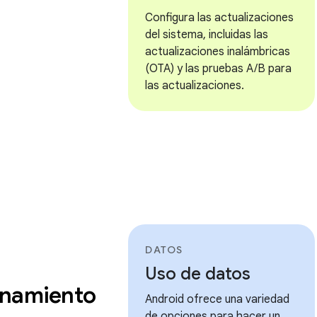
Configura las actualizaciones
del sistema, incluidas las
actualizaciones inalámbricas
(OTA) y las pruebas A/B para
las actualizaciones.
DATOS
Uso de datos
namiento
Android ofrece una variedad
de opciones para hacer un