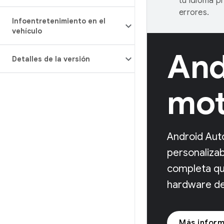
tu idioma p
errores.
Infoentretenimiento en el
vehículo
And
Detalles de la versión
mot
Android Aut
personalizab
completa qu
hardware del
Más inform