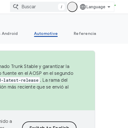
/
s Android
Automotive
Referencia
mado Trunk Stable y garantizar la
go fuente en el AOSP en el segundo
d-latest-release
. La rama del
ión más reciente que se envió al
nido a