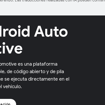
referido. Las traducciones realizadas con IA pueden conten
roid Auto
ive
omotive es una plataforma
le, de código abierto y de pila
e se ejecuta directamente en el
 vehículo.
ación