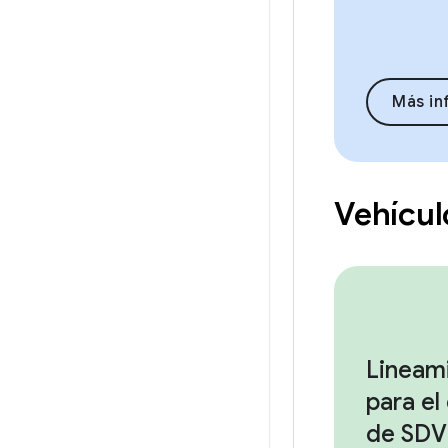
Más in
Vehícul
Lineam
para el
de SDV