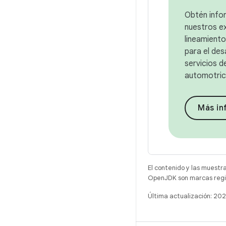
Obtén info
nuestros e
lineamiento
para el des
servicios 
automotric
Más in
El contenido y las muestr
OpenJDK son marcas regis
Última actualización: 2