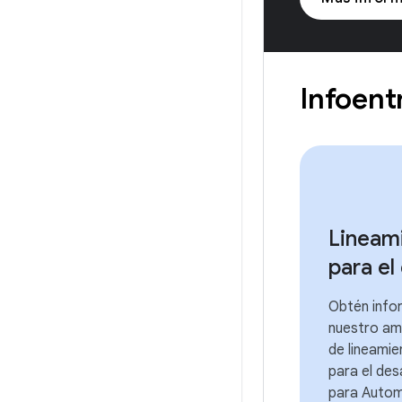
Infoent
Lineam
para el
Obtén info
nuestro am
de lineamie
para el des
para Autom