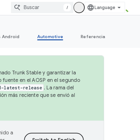
/
s Android
Automotive
Referencia
mado Trunk Stable y garantizar la
go fuente en el AOSP en el segundo
d-latest-release
. La rama del
ión más reciente que se envió al
nido a