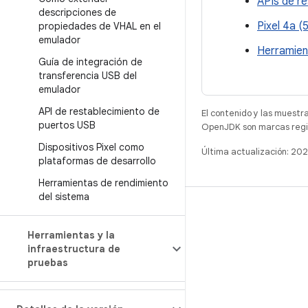
APIs de r
descripciones de
Pixel 4a (
propiedades de VHAL en el
emulador
Herramien
Guía de integración de
transferencia USB del
emulador
API de restablecimiento de
El contenido y las muestr
puertos USB
OpenJDK son marcas regis
Dispositivos Pixel como
Última actualización: 20
plataformas de desarrollo
Herramientas de rendimiento
del sistema
COMPILACIÓN
Repositorio de Android
Herramientas y la
infraestructura de
Requisitos
pruebas
Descarga
Vista previa de los objetos binarios