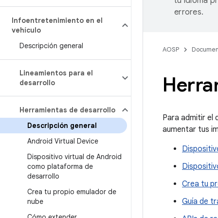
tu idioma p
errores.
Infoentretenimiento en el
vehículo
Descripción general
AOSP
Documen
Lineamientos para el
Herra
desarrollo
Herramientas de desarrollo
Para admitir el
Descripción general
aumentar tus i
Android Virtual Device
Dispositiv
Dispositivo virtual de Android
Dispositiv
como plataforma de
desarrollo
Crea tu p
Crea tu propio emulador de
Guía de t
nube
Cómo extender