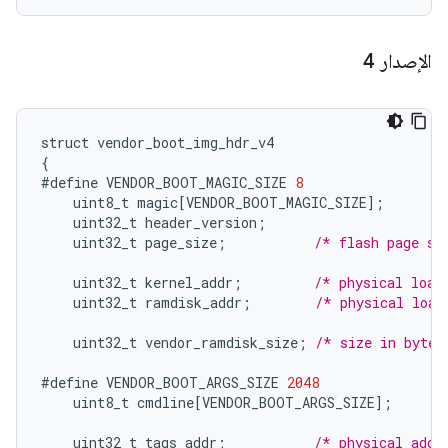
الإصدار 4
struct
vendor_boot_img_hdr_v4
{
#define
VENDOR_BOOT_MAGIC_SIZE
8
uint8_t
magic
[
VENDOR_BOOT_MAGIC_SIZE
]
;
uint32_t
header_version
;
uint32_t
page_size
;
/* flash page si
uint32_t
kernel_addr
;
/* physical load
uint32_t
ramdisk_addr
;
/* physical load
uint32_t
vendor_ramdisk_size
;
/* size in bytes
#define
VENDOR_BOOT_ARGS_SIZE
2048
uint8_t
cmdline
[
VENDOR_BOOT_ARGS_SIZE
]
;
uint32_t
tags_addr
;
/* physical addr