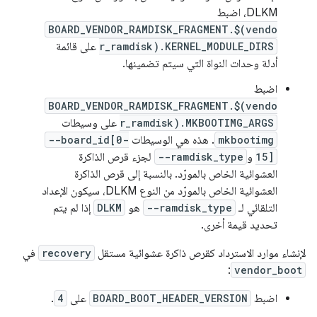
DLKM، اضبط
BOARD_VENDOR_RAMDISK_FRAGMENT.$(vendo
r_ramdisk).KERNEL_MODULE_DIRS
على قائمة
أدلة وحدات النواة التي سيتم تضمينها.
اضبط
BOARD_VENDOR_RAMDISK_FRAGMENT.$(vendo
r_ramdisk).MKBOOTIMG_ARGS
على وسيطات
mkbootimg
. هذه هي الوسيطات
--board_id[0-
15]
و
--ramdisk_type
لجزء قرص الذاكرة
العشوائية الخاص بالمورّد. بالنسبة إلى قرص الذاكرة
العشوائية الخاص بالمورّد من النوع DLKM، سيكون الإعداد
التلقائي لـ
--ramdisk_type
هو
DLKM
إذا لم يتم
تحديد قيمة أخرى.
لإنشاء موارد الاسترداد كقرص ذاكرة عشوائية مستقل
recovery
في
:
vendor_boot
اضبط
BOARD_BOOT_HEADER_VERSION
على
4
.