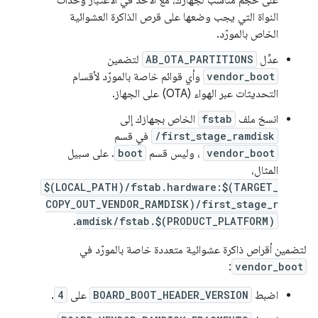
على حجم مناسب لجهازك، مع الأخذ في الاعتبار وحدات
النواة التي يجب وضعها على قرص الذاكرة العشوائية
الخاص بالمورّد.
عدِّل
AB_OTA_PARTITIONS
لتضمين
vendor_boot
وأي قوائم خاصة بالمورّد لأقسام
التحديثات عبر الهواء (OTA) على الجهاز.
انسخ ملف
fstab
الخاص بجهازك إلى
/first_stage_ramdisk
في قسم
vendor_boot
، وليس قسم
boot
. على سبيل
المثال،
$(LOCAL_PATH)/fstab.hardware:$(TARGET_
COPY_OUT_VENDOR_RAMDISK)/first_stage_r
.
amdisk/fstab.$(PRODUCT_PLATFORM)
لتضمين أقراص ذاكرة عشوائية متعددة خاصة بالمورّد في
:
vendor_boot
اضبط
BOARD_BOOT_HEADER_VERSION
على
4
.