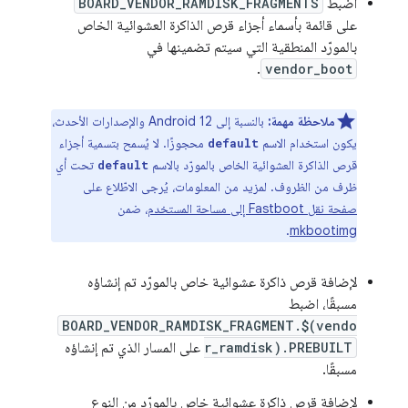
اضبط
BOARD_VENDOR_RAMDISK_FRAGMENTS
على قائمة بأسماء أجزاء قرص الذاكرة العشوائية الخاص
بالمورّد المنطقية التي سيتم تضمينها في
.
vendor_boot
ملاحظة مهمة:
بالنسبة إلى Android 12 والإصدارات الأحدث،
يكون استخدام الاسم
محجوزًا. لا يُسمح بتسمية أجزاء
default
قرص الذاكرة العشوائية الخاص بالمورّد بالاسم
تحت أي
default
ظرف من الظروف. لمزيد من المعلومات، يُرجى الاطّلاع على
صفحة نقل Fastboot إلى مساحة المستخدم
، ضمن
.
mkbootimg
لإضافة قرص ذاكرة عشوائية خاص بالمورّد تم إنشاؤه
مسبقًا، اضبط
BOARD_VENDOR_RAMDISK_FRAGMENT.$(vendo
r_ramdisk).PREBUILT
على المسار الذي تم إنشاؤه
مسبقًا.
لإضافة قرص ذاكرة عشوائية خاص بالمورّد من النوع