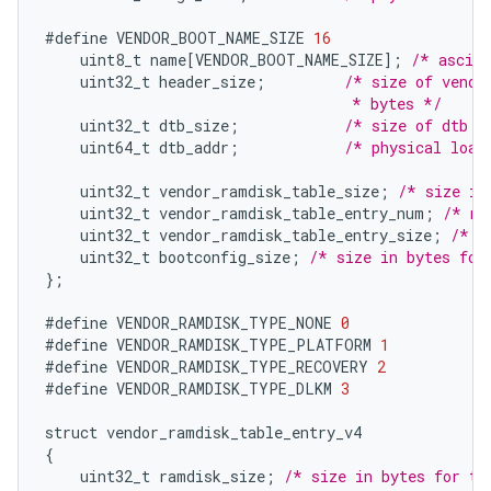
#define
VENDOR_BOOT_NAME_SIZE
16
uint8_t
name
[
VENDOR_BOOT_NAME_SIZE
]
;
/* ascii
uint32_t
header_size
;
/* size of vendo
                                   * bytes */
uint32_t
dtb_size
;
/* size of dtb i
uint64_t
dtb_addr
;
/* physical load
uint32_t
vendor_ramdisk_table_size
;
/* size in
uint32_t
vendor_ramdisk_table_entry_num
;
/* nu
uint32_t
vendor_ramdisk_table_entry_size
;
/* s
uint32_t
bootconfig_size
;
/* size in bytes for
}
;
#define
VENDOR_RAMDISK_TYPE_NONE
0
#define
VENDOR_RAMDISK_TYPE_PLATFORM
1
#define
VENDOR_RAMDISK_TYPE_RECOVERY
2
#define
VENDOR_RAMDISK_TYPE_DLKM
3
struct
vendor_ramdisk_table_entry_v4
{
uint32_t
ramdisk_size
;
/* size in bytes for th