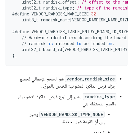
uint32_t
ramdisk_offset
;
/* offset to the ramd
uint32_t
ramdisk_type
;
/* type of the ramdisk 
#define
VENDOR_RAMDISK_NAME_SIZE
32
uint8_t
ramdisk_name
[
VENDOR_RAMDISK_NAME_SIZE
]
#define
VENDOR_RAMDISK_TABLE_ENTRY_BOARD_ID_SIZE
1
//
Hardware
identifiers
describing
the
board
,
//
ramdisk
is
intended
to
be
loaded
on
.
uint32_t
board_id
[
VENDOR_RAMDISK_TABLE_ENTRY_B
}
;
vendor_ramdisk_size
هو الحجم الإجمالي لجميع
أجزاء قرص الذاكرة العشوائية الخاص بالمورّد.
ramdisk_type
يشير إلى نوع قرص الذاكرة العشوائية،
والقيم المحتمَلة هي:
VENDOR_RAMDISK_TYPE_NONE
يشير
إلى أنّ القيمة غير محدّدة.
تحتوي