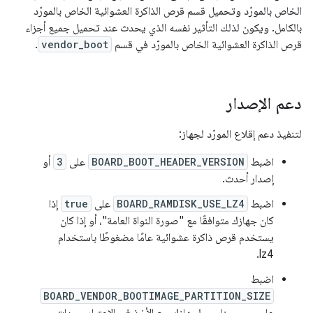
الخاص بالمورّد وتحميل قسم قرص الذاكرة العشوائية الخاص بالمورّد
بالكامل. ويكون لذلك التأثير نفسه الذي يحدث عند تحميل جميع أجزاء
قرص الذاكرة العشوائية الخاص بالمورّد في قسم
vendor_boot
.
دعم الإصدار
لتنفيذ دعم إقلاع المورّد لجهاز:
اضبط
BOARD_BOOT_HEADER_VERSION
على
3
أو
إصدار أحدث.
اضبط
BOARD_RAMDISK_USE_LZ4
على
true
إذا
كان جهازك متوافقًا مع "صورة النواة العامة"، أو إذا كان
يستخدم قرص ذاكرة عشوائية عامًا مضغوطًا باستخدام
lz4.
اضبط
BOARD_VENDOR_BOOTIMAGE_PARTITION_SIZE