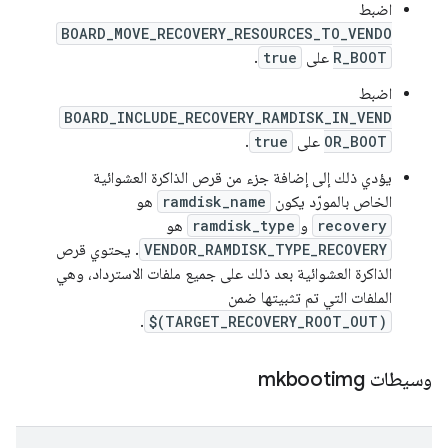
اضبط
BOARD_MOVE_RECOVERY_RESOURCES_TO_VENDO
R_BOOT
على
true
.
اضبط
BOARD_INCLUDE_RECOVERY_RAMDISK_IN_VEND
OR_BOOT
على
true
.
يؤدي ذلك إلى إضافة جزء من قرص الذاكرة العشوائية
الخاص بالمورّد يكون
ramdisk_name
هو
recovery
و
ramdisk_type
هو
VENDOR_RAMDISK_TYPE_RECOVERY
. يحتوي قرص
الذاكرة العشوائية بعد ذلك على جميع ملفات الاسترداد، وهي
الملفات التي تم تثبيتها ضمن
.
$(TARGET_RECOVERY_ROOT_OUT)
وسيطات mkbootimg