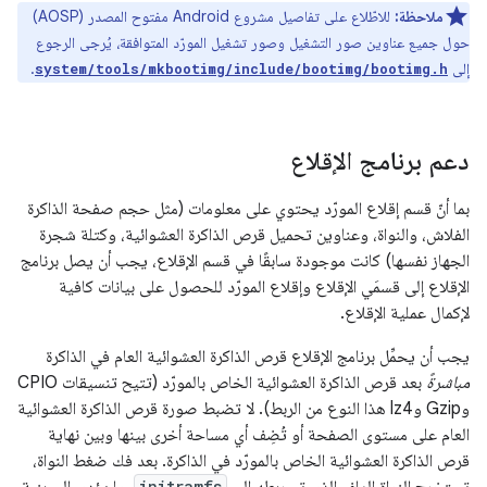
ملاحظة:
للاطّلاع على تفاصيل مشروع Android مفتوح المصدر (AOSP)
حول جميع عناوين صور التشغيل وصور تشغيل المورّد المتوافقة، يُرجى الرجوع
إلى
.
system/tools/mkbootimg/include/bootimg/bootimg.h
دعم برنامج الإقلاع
بما أنّ قسم إقلاع المورّد يحتوي على معلومات (مثل حجم صفحة الذاكرة
الفلاش، والنواة، وعناوين تحميل قرص الذاكرة العشوائية، وكتلة شجرة
الجهاز نفسها) كانت موجودة سابقًا في قسم الإقلاع، يجب أن يصل برنامج
الإقلاع إلى قسمَي الإقلاع وإقلاع المورّد للحصول على بيانات كافية
لإكمال عملية الإقلاع.
يجب أن يحمِّل برنامج الإقلاع قرص الذاكرة العشوائية العام في الذاكرة
مباشرةً
بعد قرص الذاكرة العشوائية الخاص بالمورّد (تتيح تنسيقات CPIO
وGzip وlz4 هذا النوع من الربط). لا تضبط صورة قرص الذاكرة العشوائية
العام على مستوى الصفحة أو تُضِف أي مساحة أخرى بينها وبين نهاية
قرص الذاكرة العشوائية الخاص بالمورّد في الذاكرة. بعد فك ضغط النواة،
initramfs