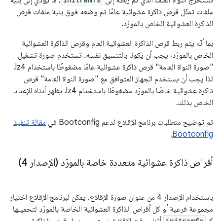
تستخرج النواة الملف الذي تم ربطه إلى
، ما يؤدي إلى بنية
ملفات تمثّل قرص ذاكرة عشوائية عامًا تم وضعه فوق بنية ملفات قرص
الذاكرة العشوائية الخاص بالمورّد.
بما أنّه يتم ربط قرص الذاكرة العشوائية العام وقرص الذاكرة العشوائية
الخاص بالمورّد، يجب أن يكونا بالتنسيق نفسه. تستخدم صورة تشغيل
"صورة النواة العامة" قرص ذاكرة عشوائية عامًا مضغوطًا باستخدام lz4،
لذا يجب أن يستخدم الجهاز المتوافق مع "صورة النواة العامة" قرص
ذاكرة عشوائية خاصًا بالمورّد مضغوطًا باستخدام lz4. يظهر أدناه الإعداد
الخاص بذلك.
تم توضيح متطلبات برنامج الإقلاع لدعم Bootconfig في
مقالة تنفيذ
.
Bootconfig
أقراص ذاكرة عشوائية متعددة خاصة بالمورّد (الإصدار 4)
باستخدام الإصدار 4 من عنوان صورة الإقلاع، يمكن لبرنامج الإقلاع اختيار
مجموعة فرعية أو كل أقراص الذاكرة العشوائية الخاصة بالمورّد لتحميلها
initramfs