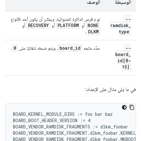
الوسيطة
الوصف
--
نوع قرص الذاكرة العشوائية، ويمكن أن يكون أحد الأنواع
RECOVERY
PLATFORM
NONE
ramdisk
_
أو
أو
أو
DLKM
type
.
0
board
_
id
--
حدِّد متّجه
، ويتم ضبطه تلقائيًا على
.
board
_
id[0-
15]
في ما يلي مثال على الإعداد:
BOARD_KERNEL_MODULE_DIRS := foo bar baz

BOARD_BOOT_HEADER_VERSION := 4

BOARD_VENDOR_RAMDISK_FRAGMENTS := dlkm_foobar

BOARD_VENDOR_RAMDISK_FRAGMENT.dlkm_foobar.KERNEL_M