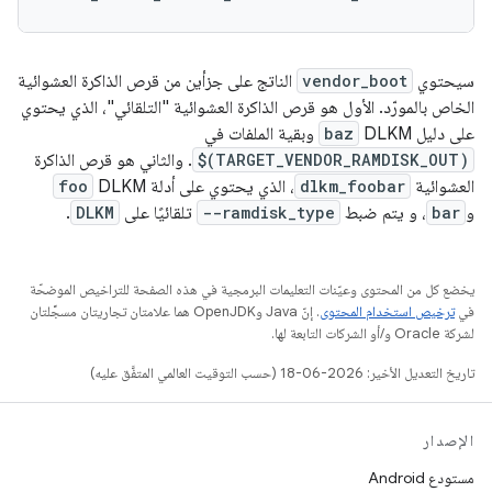
سيحتوي
vendor_boot
الناتج على جزأين من قرص الذاكرة العشوائية
الخاص بالمورّد. الأول هو قرص الذاكرة العشوائية "التلقائي"، الذي يحتوي
على دليل DLKM
baz
وبقية الملفات في
$(TARGET_VENDOR_RAMDISK_OUT)
. والثاني هو قرص الذاكرة
العشوائية
dlkm_foobar
، الذي يحتوي على أدلة DLKM
foo
و
bar
، و يتم ضبط
--ramdisk_type
تلقائيًا على
DLKM
.
يخضع كل من المحتوى وعيّنات التعليمات البرمجية في هذه الصفحة للتراخيص الموضحّة
في
ترخيص استخدام المحتوى
. إنّ Java وOpenJDK هما علامتان تجاريتان مسجَّلتان
لشركة Oracle و/أو الشركات التابعة لها.
تاريخ التعديل الأخير: 2026-06-18 (حسب التوقيت العالمي المتفَّق عليه)
الإصدار
مستودع Android