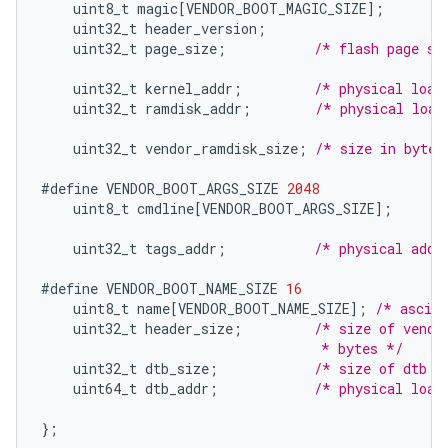
uint8_t
magic
[
VENDOR_BOOT_MAGIC_SIZE
]
;
uint32_t
header_version
;
uint32_t
page_size
;
/* flash page si
uint32_t
kernel_addr
;
/* physical load
uint32_t
ramdisk_addr
;
/* physical load
uint32_t
vendor_ramdisk_size
;
/* size in bytes
#define
VENDOR_BOOT_ARGS_SIZE
2048
uint8_t
cmdline
[
VENDOR_BOOT_ARGS_SIZE
]
;
uint32_t
tags_addr
;
/* physical addr
#define
VENDOR_BOOT_NAME_SIZE
16
uint8_t
name
[
VENDOR_BOOT_NAME_SIZE
]
;
/* ascii
uint32_t
header_size
;
/* size of vendo
                                   * bytes */
uint32_t
dtb_size
;
/* size of dtb i
uint64_t
dtb_addr
;
/* physical load
}
;