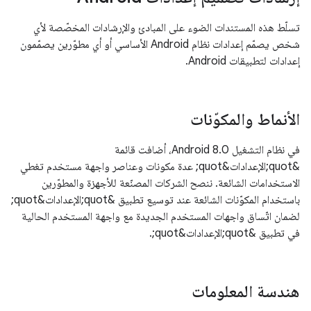
تسلّط هذه المستندات الضوء على المبادئ والإرشادات المخصّصة لأي
شخص يصمّم إعدادات نظام Android الأساسي أو أي مطوّرين يصمّمون
إعدادات لتطبيقات Android.
الأنماط والمكوّنات
في نظام التشغيل Android 8.0، أضافت قائمة
&quot;الإعدادات&quot; عدة مكونات وعناصر واجهة مستخدم تغطي
الاستخدامات الشائعة. ننصح الشركات المصنّعة للأجهزة والمطوّرين
باستخدام المكوّنات الشائعة عند توسيع تطبيق &quot;الإعدادات&quot;
لضمان اتّساق واجهات المستخدم الجديدة مع واجهة المستخدم الحالية
في تطبيق &quot;الإعدادات&quot;.
هندسة المعلومات