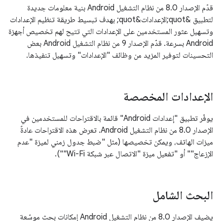
قدّم الإصدار 8.0 من نظام التشغيل Android بنية معلومات جديدة
لتطبيق &quot;الإعدادات&quot; بهدف تبسيط طريقة تنظيم الإعدادات
وتسهيل عثور المستخدمين على الإعدادات التي تتيح لهم تخصيص أجهزة
Android بسرعة. قدّم الإصدار 9 من نظام التشغيل Android بعض
التحسينات لتوفير المزيد من وظائف "الإعدادات" وتسهيل تنفيذها.
الإعدادات المخصصة
يوفّر تطبيق "إعدادات Android" قائمة بالاقتراحات للمستخدمين في
الإصدار 8.0 من نظام التشغيل Android. تعرض هذه الاقتراحات عادةً
ميزات الهاتف، ويمكن تخصيصها (مثل "ضبط جدول زمني لميزة "عدم
الإزعاج"" أو "تفعيل ميزة "الاتصال عبر شبكة Wi-Fi"").
البحث الشامل
يضيف الإصدار 8.0 من نظام التشغيل Android إمكانات بحث موسّعة