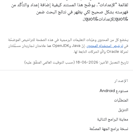
لقائمة "الإعدادات". يوضّح هذا المستند كيفية إضافة إعداد والتأكّد من
فهرسته بشكل صحيح لكي يظهر في نتائج البحث ضمن
&quot;الإعدادات&quot;.
يخضع كل من المحتوى وعيّنات التعليمات البرمجية في هذه الصفحة للتراخيص الموضحّة
في
ترخيص استخدام المحتوى
. إنّ Java وOpenJDK هما علامتان تجاريتان مسجَّلتان
لشركة Oracle و/أو الشركات التابعة لها.
تاريخ التعديل الأخير: 2026-06-18 (حسب التوقيت العالمي المتفَّق عليه)
الإصدار
مستودع Android
المتطلّبات
التنزيل
معاينة البرامج الثنائية
نسخة برامج الجهة المصنِّعة