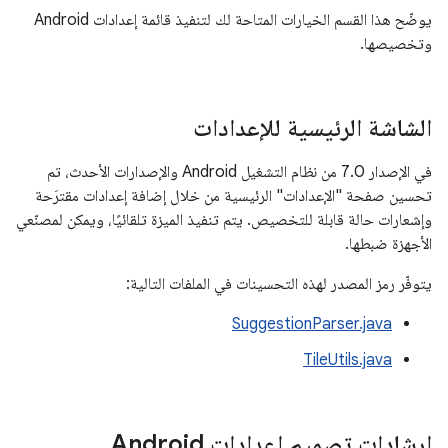
يوضّح هذا القسم الخيارات المتاحة لك لتنفيذ قائمة إعدادات Android
وتخصيصها.
الشاشة الرئيسية للإعدادات
في الإصدار 7.0 من نظام التشغيل Android والإصدارات الأحدث، تم
تحسين صفحة "الإعدادات" الرئيسية من خلال إضافة إعدادات مقترَحة
وإشعارات حالة قابلة للتخصيص. يتم تنفيذ الميزة تلقائيًا، ويمكن لمصنّعي
الأجهزة ضبطها.
يتوفّر رمز المصدر لهذه التحسينات في الملفات التالية:
SuggestionParser.java
TileUtils.java
إرشادات تصميم إعدادات Android