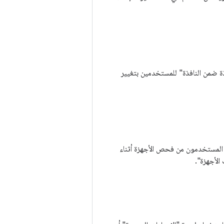
ة Android المحمولة. تسمح ميزة "نافذة ضمن النافذة" للمستخدمين بتغيير
 يتمكّن المستخدمون من فحص الأجهزة أثناء