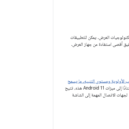
مستوى تكنولوجيات العرض. يمكن للتطبيقات
 حسب الأولوية ومستوى التنبيه، ما يسمح
استنادًا إلى ميزات Android 11 هذه، تتيح
 مصغّرة للمحادثات لجهات الاتصال المهمة إلى الشاشة