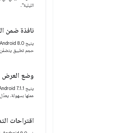
الليلية".
نافذة ضمن الن
حجم تطبيق يتضمّن نش
وضع العرض ال
عملها بسهولة. يعدّل Android 8.1 هذا الدعم لإنشاء مستخدمين تجريبيين من خلال "مدير سياسات الأجه
اقتراحات التد