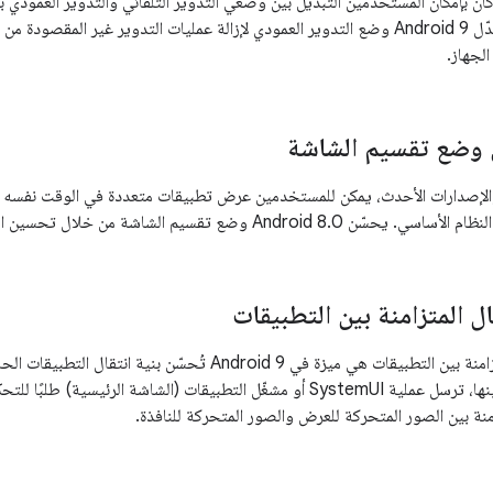
 Android 8.0، كان بإمكان المستخدمين التبديل بين وضعَي التدوير التلقائي والتدوير العم
"إعدادات العرض". عدّل Android 9 وضع التدوير العمودي لإزالة عمليات التدوير غير 
الجهاز.
ي وضع تقسيم الشاشة
 Android 7.0 والإصدارات الأحدث، يمكن للمستخدمين عرض تطبيقات متعددة في الوقت ن
تقسيم الشاشة من خلال تحسين الميزة وإضافة المزيد من الوظائف إليها.
ال المتزامنة بين التطبيقات
عمليات الانتقال المتزامنة بين التطبيقات هي ميزة في Android 9 
أو يغلقها أو ينتقل بينها، ترسل عملية SystemUI أو مشغّل التطبيقات (الشاشة الر
منة بين الصور المتحركة للعرض والصور المتحركة للنافذة.