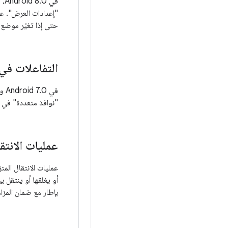
في
حتى إذا تغيّر موضع 
التفاعلات ف
في
"نوافذ متعددة" في النظام الأساسي. يحسّن Android 8.0 وضع 
عمليات الانتق
بإطار مع ضمان المزا