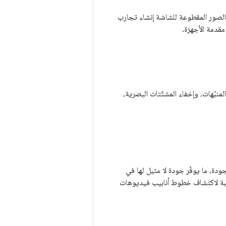
يح لك الصور المقطوعة للشاشة إنشاء تجارب
مقدمة الأجهزة.
لخارجية، والتحكّم في المنبّهات، وإخفاء المشتّتات البصرية،
يوهات عالية الجودة، ما يوفّر جودة لا مثيل لها في
نية HDR، ما يتضمّن إنشاء ثوابت مناسبة لاكتشاف خطوط أنابيب فيديوهات