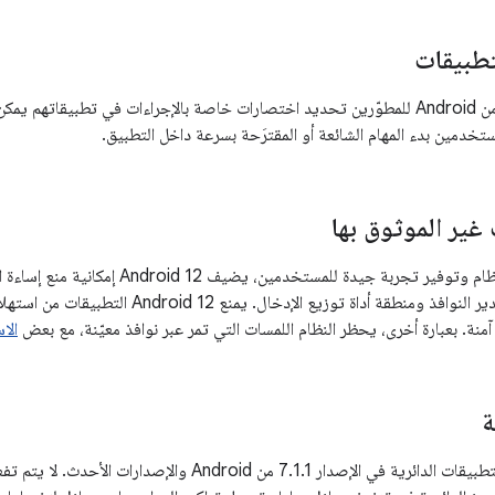
تطبيقات
يتيح الإصدار 7.1.1 من Android للمطوّرين تحديد اختصارات خاصة بالإجراءات في تطبي
تخدمين بدء المهام الشائعة أو المقترَحة بسرعة داخل التطبيق.
غير الموثوق بها
للحفاظ على أمان النظام وتوفير تجربة جيدة ل
نوافذ ومنطقة أداة توزيع الإدخال. يمنع Android 12 التطبيقات من استهلاك
آمنة. بعبارة أخرى، يحظر النظام اللمسات التي تمر عبر نوافذ معيّنة، مع بعض
الا
ة
تتوفّر رموز مشغّل التطبيقات الدائرية في الإصدار 7.1.1 من oid