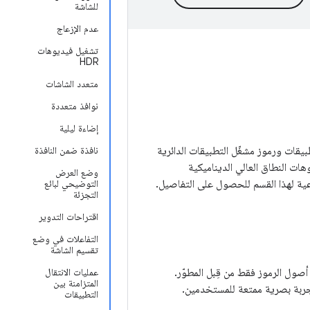
للشاشة
عدم الإزعاج
تشغيل فيديوهات
HDR
متعدد الشاشات
نوافذ متعددة
إضاءة ليلية
ي Android، بما في ذلك اختصارات التطبيقات ورموز مشغّل التطبيقات الدائرية
نافذة ضمن النافذة
ات النطاق العالي الديناميكية
وضع العرض
التوضيحي لبائع
التجزئة
اقتراحات التدوير
التفاعلات في وضع
تقسيم الشاشة
أصول الرموز فقط من قِبل المطوّر.
عمليات الانتقال
المتزامنة بين
تجربة بصرية ممتعة للمستخدمين.
التطبيقات