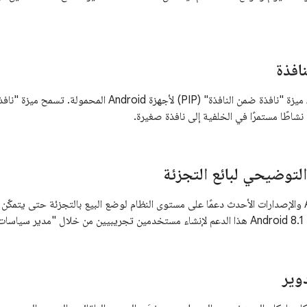
افذة
يتيح Android 8.0 ميزة "نافذة ضمن النافذة" (PIP) لأجهز
اطًا مستمرًا في الخلفية إلى نافذة صغيرة.
توضيحي لبائع التجزئة
يتيح Android 7.1.1 والإصدارات الأحدث دعمًا على مستوى النظام لوضع البيع بالتجزئة حتى
زة".
وير