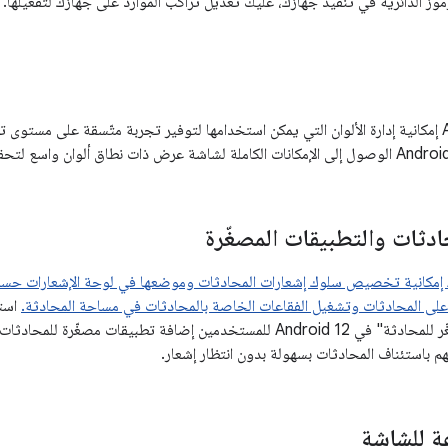
لرموز الدائرية في تنفيذ جهازك، عليك تعديل تراكب الموارد على جهازك لتفعيلها.
يضيف Android 8.1 إمكانية إدارة الألوان التي يمكن استخدامها لتوفير تجربة متّسقة على 
ادثات والتطبيقات المصغّرة
يضيف Android 11 إمكانية تخصيص سلوك إشعارات المحادثات وموضعها في لوحة الإشعارات
لى المحادثات وتشغيل الفقاعات الخاصة بالمحادثات في مساحة المحادثة.
ميزة "التطبيق المصغّر للمحادثة" في Android 12 للمستخدمين إضافة تطبيقات
هم باستئناف المحادثات بسهولة بدون انتظار إشعار.
 للشاشة