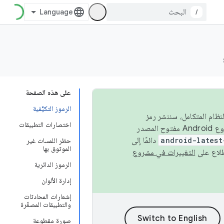
/
على هذه الصفحة
الرموز التكيُّفية
 في النظام المتكامل، سننشر رمز
اختصارات التطبيقات
المصدر في مشروع Android مفتوح المصدر (AOSP) في الربعَين الثاني والرابع. لبناء مشروع Android مفتوح المصدر
android-latest
دائمًا إلى
حظر اللمسات غير
الموثوق بها
التغييرات في مشروع
الرموز الدائرية
إدارة الألوان
إشعارات المحادثات
والتطبيقات المصغّرة
صورة مقطوعة