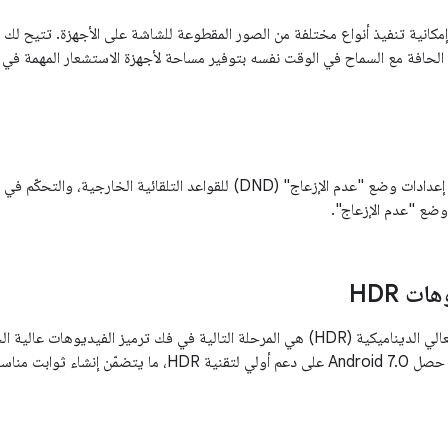
ضيف Android 9 إمكانية تنفيذ أنواع مختلفة من الصور المقطوعة للشاشة على الأجهزة. تت
 الحافة مع السماح في الوقت نفسه بتوفير مساحة لأجهزة الاستشعار المهمة في 
يتيح Android 7.0 إعدادات وضع "عدم الإزعاج" (DND) للقواعد التلقائية ا
ع "عدم الإزعاج".
ت HDR
فيديوهات النطاق العالي الديناميكية (HDR) هي المرحلة التالية في فك ترميز الفيد
إعادة إنتاج المشاهد. حصل Android 7.0 على دعم أولي لتق