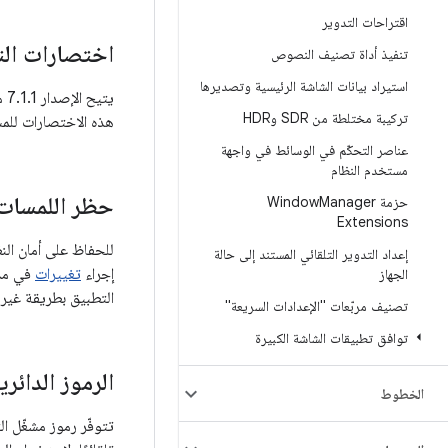
اقتراحات التدوير
اختصارات ال
تنفيذ أداة تصنيف النصوص
استيراد بيانات الشاشة الرئيسية وتصديرها
تركيبة مختلطة من SDR وHDR
هذه الاختصارات للمس
عناصر التحكّم في الوسائط في واجهة
مستخدم النظام
حظر اللمسات 
حزمة Window
Manager
Extensions
إعداد التدوير التلقائي المستند إلى حالة
إجراء
تغييرات
في مدير ال
الجهاز
التطبيق بطريقة غير 
تصنيف مربّعات "الإعدادات السريعة"
توافق تطبيقات الشاشة الكبيرة
الرموز الدائري
الخطوط