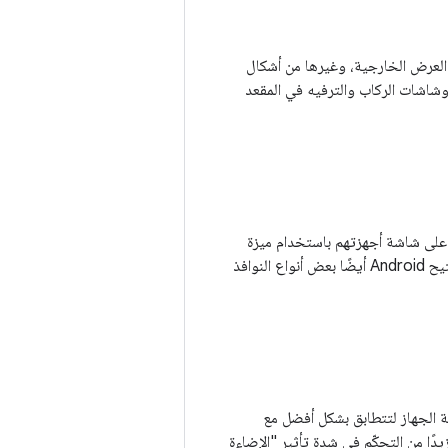
اشات العرض الخارجية، وغيرها من أشكال
 وشاشات الركاب والترفيه في المقعد
فسه على شاشة أجهزتهم باستخدام ميزة
"نوافذ متعددة" الجديدة في النظام الأساسي. بالإضافة إلى التنفيذ التلقائي لميزة "نوافذ متعددة"، يتيح Android أيضًا بعض أنواع النوافذ
 من شاشة الجهاز لتتطابق بشكل أفضل مع
Android 8.0 ميزة تمنح المستخدمين مزيدًا من التحكّم في شدة تأثير "الإضاءة