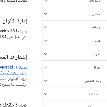
تلقائيًا. لاستخدام ا
الرسومات
التفاعل
إدارة الألوان
الوسائط
التي تعمل على Android 8.1 الوصول إلى الإمكانات الكاملة لشاشة عرض ذات نطاق ألوان واسع لتحقيق أقصى استفادة من جهاز العرض.
الأداء
الأذونات
إشعارات المح
الطاقة
بوضع علامة "مهم" ع
وقت التشغيل
الرئيسية، ما يسمح ل
الإعدادات
صورة مقطوعة