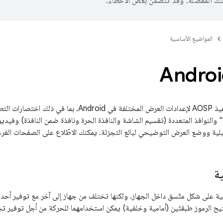
تك المفضّلة، وقد تتضمّن بعض الأخطاء.
المواضيع الأساسية
يغطّي هذا القسم تنفيذ AOSP لإعدادات العرض المختلفة ف
والنوافذ المتعددة (تقسيم الشاشة والنافذة الحرة ونافذة ضمن النافذة) وفيديوه
ية
ّفية على شكل متّسق داخل الجهاز، ولكنها تختلف من جهاز إلى آخر مع توفير أحد 
تيح الرموز طبقتَين (أمامية وخلفية) يمكن استخدامهما للحركة من أجل توفير 