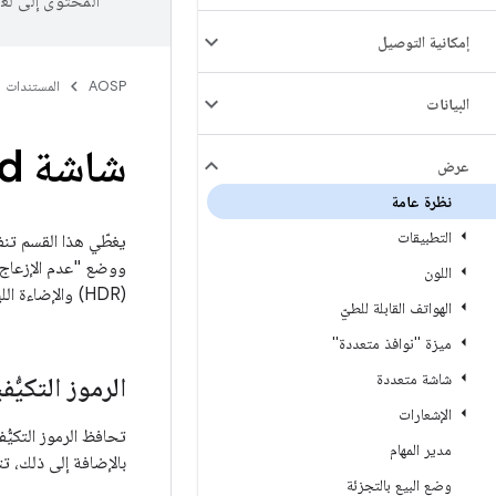
المحتوى إلى لغ
إمكانية التوصيل
AOSP
المستندات
البيانات
شاشة Android
عرض
نظرة عامة
التطبيقات
ووضع "عدم الإزعاج" 
اللون
(HDR) والإضاءة الليلية ووضع العرض التوضيحي لبائع التجزئة. يمكنك الاطّلاع على الصفحات الفرعية لهذا القسم للحصول على التفاصيل.
الهواتف القابلة للطيّ
ميزة "نوافذ متعددة"
شاشة متعددة
الرموز التكيُّف
الإشعارات
تحافظ الرموز التكيُ
مدير المهام
بالإضافة إلى ذلك، ت
وضع البيع بالتجزئة