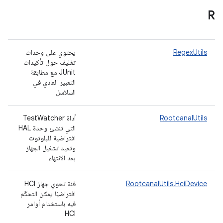
R
RegexUtils
يحتوي على وحدات
تغليف حول تأكيدات
JUnit مع مطابقة
التعبير العادي في
السلاسل
RootcanalUtils
أداة TestWatcher
التي تنشئ وحدة HAL
افتراضية للبلوتوث
وتعيد تشغيل الجهاز
بعد الانتهاء
RootcanalUtils.HciDevice
فئة تحوي جهاز HCI
افتراضيًا يمكن التحكّم
فيه باستخدام أوامر
HCI