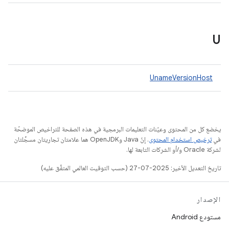
U
UnameVersionHost
يخضع كل من المحتوى وعيّنات التعليمات البرمجية في هذه الصفحة للتراخيص الموضحّة
في
ترخيص استخدام المحتوى
. إنّ Java وOpenJDK هما علامتان تجاريتان مسجَّلتان
لشركة Oracle و/أو الشركات التابعة لها.
تاريخ التعديل الأخير: 2025-07-27 (حسب التوقيت العالمي المتفَّق عليه)
الإصدار
مستودع Android