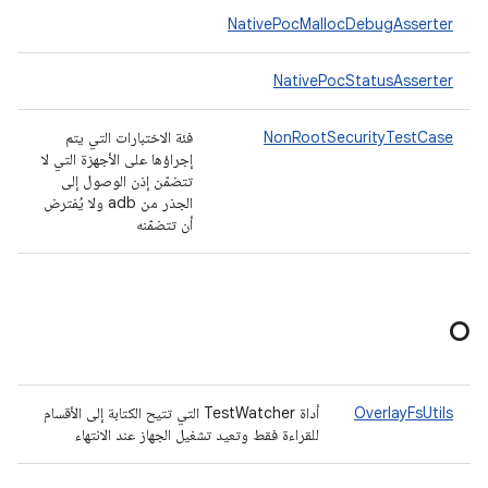
NativePocMallocDebugAsserter
NativePocStatusAsserter
NonRootSecurityTestCase
فئة الاختبارات التي يتم
إجراؤها على الأجهزة التي لا
تتضمّن إذن الوصول إلى
الجذر من adb ولا يُفترض
أن تتضمّنه
O
OverlayFsUtils
أداة TestWatcher التي تتيح الكتابة إلى الأقسام
للقراءة فقط وتعيد تشغيل الجهاز عند الانتهاء