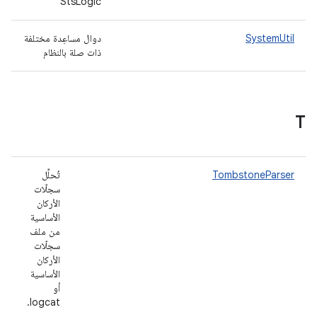
StsLogic
SystemUtil
دوال مساعِدة مختلفة
ذات صلة بالنظام
T
TombstoneParser
تُحلِّل
سجلّات
الأركان
الأساسية
من ملف
سجلّات
الأركان
الأساسية
أو
logcat.