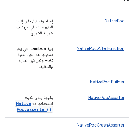
NativePoc
إعداد وتشغيل دليل إثبات
المفهوم الأصلي، مع تأكيد
شروط الخروج
NativePoc.AfterFunction
بنية Lambda التي يتم
تشغيلها بعد انتهاء تنفيذ
PoC ولكن قبل العبارة
والتنظيف
NativePoc.Builder
NativePocAsserter
واجهة يمكن لمُثبت
Native
استخدامها مع
Poc
.
asserter(
)
NativePocCrashAsserter