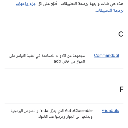
هذه هي فئات واجهة برمجة التطبيقات. اطّلِع على كل
حِزم واجهات
برمجة التطبيقات
.
C
CommandUtil
مجموعة من الأدوات للمساعدة في تنفيذ الأوامر على
الجهاز من خلال adb
F
FridaUtils
AutoCloseable الذي ينزّل frida والنصوص البرمجية
ويدفعها إلى الجهاز ويزيلها عند الانتهاء