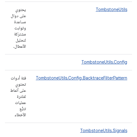
TombstoneUtils
يحتوي
على دوال
مساعدة
وثوابت
مشترَكة
لتحليل
الأعطال.
TombstoneUtils.Config
TombstoneUtils.Config.BacktraceFilterPattern
فئة أدوات
تحتوي
على أنماط
لفلترة
عمليات
تتبُّع
الأخطاء
TombstoneUtils.Signals