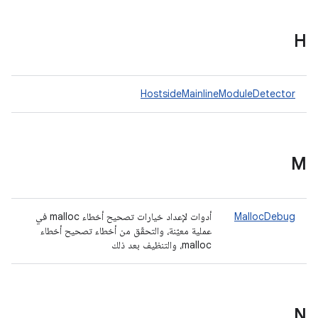
H
HostsideMainlineModuleDetector
M
MallocDebug
أدوات لإعداد خيارات تصحيح أخطاء malloc في
عملية معيّنة، والتحقّق من أخطاء تصحيح أخطاء
malloc، والتنظيف بعد ذلك
N