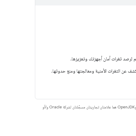
كشف عن الثغرات الأمنية ومعالجتها ومنع حدوثها.
. إنّ Java وOpenJDK هما علامتان تجاريتان مسجَّلتان لشركة Oracle و/أو