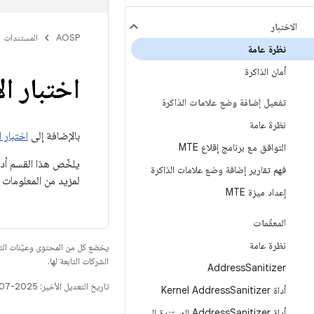
الاختبار
AOSP
المستندات
نظرة عامة
أمان الذاكرة
اختبار ال
تفعيل إضافة وضع علامات الذاكرة
نظرة عامة
بالإضافة إلى
اختبار 
التوافق مع برنامج إقلاع MTE
يلخّص هذا القسم أدو
فهم تقارير إضافة وضع علامات الذاكرة
لمزيد من المعلومات
إعداد ميزة MTE
المعقّمات
نظرة عامة
يخضع كل من المحتوى وعيّنات الت
الشركات التابعة لها.
Address
Sanitizer
تاريخ التعديل الأخير: 2025-07-27 (حسب التوقيت العالمي المتفَّق عليه)
أداة Kernel Address
Sanitizer
أداة Address
Sanitizer المستندة إلى