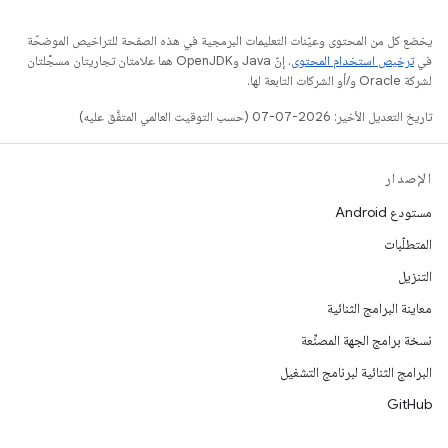
يخضع كل من المحتوى وعيّنات التعليمات البرمجية في هذه الصفحة للتراخيص الموضحّة
في
ترخيص استخدام المحتوى
. إنّ Java وOpenJDK هما علامتان تجاريتان مسجَّلتان
لشركة Oracle و/أو الشركات التابعة لها.
تاريخ التعديل الأخير: 2026-07-07 (حسب التوقيت العالمي المتفَّق عليه)
الإصدار
مستودع Android
المتطلّبات
التنزيل
معاينة البرامج الثنائية
نسخة برامج الجهة المصنِّعة
البرامج الثنائية لبرنامج التشغيل
GitHub