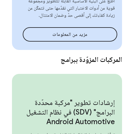
اطّلِع على البنية الأساسية القابلة للتطوير ومجموعة
قوية من أدوات الاختبار التي نقدّمها حتى تتمكّن من
زيادة كفاءتك إلى أقصى حدّ وضمان الامتثال.
مزيد من المعلومات
المركبات المزوّدة ببرامج
إرشادات تطوير "مركبة محدّدة
البرامج" (SDV) في نظام التشغيل
Android Automotive