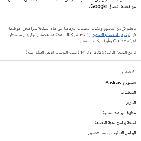
مع نقطة اتصال Google.
يخضع كل من المحتوى وعيّنات التعليمات البرمجية في هذه الصفحة للتراخيص الموضحّة
في
ترخيص استخدام المحتوى
. إنّ Java وOpenJDK هما علامتان تجاريتان مسجَّلتان
لشركة Oracle و/أو الشركات التابعة لها.
تاريخ التعديل الأخير: 2026-07-14 (حسب التوقيت العالمي المتفَّق عليه)
الإصدار
مستودع Android
المتطلّبات
التنزيل
معاينة البرامج الثنائية
نسخة برامج الجهة المصنِّعة
البرامج الثنائية لبرنامج التشغيل