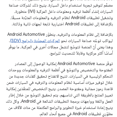
مصمَّم لتوفير تجربة استخدام داخل السيارة. يتيح ذلك لشركات صناعة
السيارات إنشاء أنظمة ترفيه ومعلومات داخل المركبة (IVI) متطورة،
وتشغيل تطبيقات Android لنظام الترفيه والمعلومات المثبَّتة مسبقًا،
بالإضافة إلى تطبيقات Android اختيارية تابعة لجهات ثانية وثالثة.
بالإضافة إلى نظام المعلومات والترفيه، يتطوّر Android Automotive
ليواكب توجّه صناعة السيارات نحو
المركبات المحدّدة بالبرامج (SDV)
.
وهذا يعني أنّ المنصة تتوسّع لتشمل مجالات أخرى في المركبة، ما يوفّر
أساسًا أكثر مركزية وقابلاً للتحديث للبرامج.
توفّر منصة Android Automotive إمكانية الوصول إلى المصادر
المفتوحة والتخصيص والتوسّع في أنظمة الترفيه والمعلومات ووحدات
التحكم الرئيسية في السيارات. تتيح الانفتاح تحقيق كفاءات جديدة من
خلال توفير ميزات أساسية لنظام المعلومات والترفيه في السيارات ضمن
قاعدة رموز مجانية ومفتوحة المصدر. يتيح التخصيص للمنفّذين إمكانية
تمييز المنتج بالطريقة التي تناسبهم. يتم تحقيق التوسّع من خلال إطار
العمل واللغة وواجهات برمجة التطبيقات الشائعة في Android، وكل ذلك
يتيح إعادة استخدام خبرة التطوير والبرامج المكتملة من مئات الآلاف من
مطوّري تطبيقات Android في جميع أنحاء العالم.