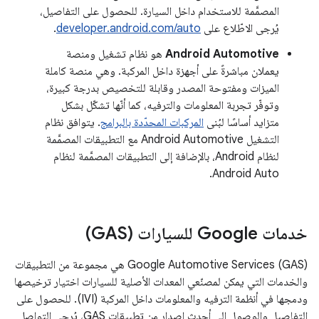
المصمَّمة للاستخدام داخل السيارة. للحصول على التفاصيل،
يُرجى الاطّلاع على
developer.android.com/auto
.
Android Automotive
هو نظام تشغيل ومنصة
يعملان مباشرةً على أجهزة داخل المركبة. وهي منصة كاملة
الميزات ومفتوحة المصدر وقابلة للتخصيص بدرجة كبيرة،
وتوفّر تجربة المعلومات والترفيه، كما أنّها تشكّل بشكل
متزايد أساسًا لبُنى
المركبات المحدّدة بالبرامج
. يتوافق نظام
التشغيل Android Automotive مع التطبيقات المصمَّمة
لنظام Android، بالإضافة إلى التطبيقات المصمَّمة لنظام
Android Auto.
خدمات Google للسيارات (GAS)
‫Google Automotive Services (GAS) هي مجموعة من التطبيقات
والخدمات التي يمكن لمصنّعي المعدات الأصلية للسيارات اختيار ترخيصها
ودمجها في أنظمة الترفيه والمعلومات داخل المركبة (IVI). للحصول على
التفاصيل والوصول إلى أحدث إصدار من تطبيقات GAS، يُرجى التواصل