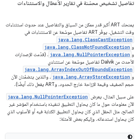
تفاصيل تشخيص محسّنة في تقارير الأعطال والاستثناءات
يمنحك ART أكبر قدر ممكن من السياق والتفاصيل عند حدوث استثناءات
وقت التشغيل. يوفّر ART تفاصيل موسّعة عن الاستثناءات في
java.lang.ClassCastException
و
java.lang.ClassNotFoundException
و
java.lang.NullPointerException
. (قدّمت الإصدارات
الأحدث من Dalvik تفاصيل موسّعة عن استثناءَي
java.lang.ArrayIndexOutOfBoundsException
و
java.lang.ArrayStoreException
، واللذين يتضمّنان الآن
حجم الصفيف وقيمة الإزاحة خارج الحدود، وART يفعل ذلك أيضًا).
على سبيل المثال، يعرض
java.lang.NullPointerException
الآن معلومات حول ما كان يحاول التطبيق تنفيذه باستخدام المؤشر غير
الصالح، مثل الحقل الذي كان يحاول التطبيق الكتابة فيه أو الأسلوب الذي
كان يحاول استدعائه. وإليكم بعض الأمثلة: