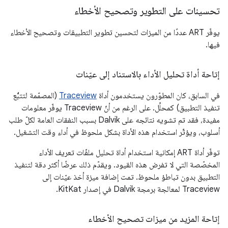
تحسينات على التطوير وتصحيح الأخطاء
يوفّر ART عددًا من الميزات لتحسين تطوير التطبيقات وتصحيح الأخطاء
فيها.
إتاحة أداة تحليل الأداء بالاستناد إلى عيّنات
في السابق، كان المطوّرون يستخدمون أداة
Traceview
(المصمّمة لتتبُّع
تنفيذ التطبيق) كمحلِّل. على الرغم من أنّ Traceview يوفّر معلومات
مفيدة، فقد تم تشويه نتائجه على Dalvik بسبب النفقات العامة لكلّ طلب
أسلوب، ويؤثّر استخدام هذه الأداة بشكل ملحوظ في أداء وقت التشغيل.
توفّر أداة ART إمكانية استخدام أداة تحليل ملفّات تعريف الأداء
المخصّصة التي لا تفرض هذه القيود. ويقدّم ذلك عرضًا أكثر دقة لتنفيذ
التطبيق بدون تباطؤ ملحوظ. تمت إضافة ميزة أخذ عيّنات إلى
Traceview لمعالجة برمجة Dalvik في إصدار KitKat.
إتاحة المزيد من ميزات تصحيح الأخطاء