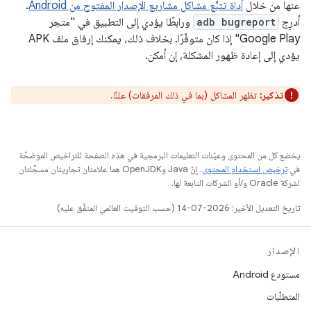
عنها من خلال
أداة تتبُّع مشاكل مشاريع الإصدار المفتوح من Android
.
أدرِج
adb bugreport
ورابطًا يؤدي إلى التطبيق في "متجر
Google Play" إذا كان متوفّرًا. بخلاف ذلك، يمكنك إرفاق ملف APK
يؤدي إلى إعادة ظهور المشكلة، إن أمكن.
تذكير:
تظهر المشاكل (بما في ذلك المرفقات) علنًا.
يخضع كل من المحتوى وعيّنات التعليمات البرمجية في هذه الصفحة للتراخيص الموضحّة
في
ترخيص استخدام المحتوى
. إنّ Java وOpenJDK هما علامتان تجاريتان مسجَّلتان
لشركة Oracle و/أو الشركات التابعة لها.
تاريخ التعديل الأخير: 2026-07-14 (حسب التوقيت العالمي المتفَّق عليه)
الإصدار
مستودع Android
المتطلّبات