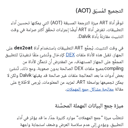
التجميع المُسبَق (AOT)
توفّر أداة ART ميزة الترجمة المسبقة (AOT) التي يمكنها تحسين أداء
التطبيقات. تفرض أداة ART أيضًا إجراءات تحقّق أكثر صرامة في وقت
التثبيت مقارنةً بأداة Dalvik.
في وقت التثبيت، يُجمِّع ART التطبيقات باستخدام أداة
dex2oat
على
الجهاز. تقبل هذه الأداة ملفات
DEX
كإدخال وتُنشئ ملفًا تنفيذيًا للتطبيق
المجمَّع على الجهاز المستهدَف. من المفترض أن تتمكّن الأداة من
compilingجميع ملفات DEX الصالحة بدون صعوبة. ومع ذلك، تُنشئ
بعض أدوات ما بعد المعالجة ملفات غير صالحة قد يقبلها Dalvik ولكن لا
يمكن تجميعها بواسطة ART. لمزيد من المعلومات، يُرجى الاطّلاع على
مقالة
معالجة مشاكل جمع المهملات
.
ميزة جمع البيانات المهملة المحسَّنة
تتطلّب ميزة "جمع المهملات" موارد كثيرة جدًا، ما قد يؤثر في أداء
التطبيق، ويؤدي إلى عدم سلاسة العرض وضعف استجابة واجهة