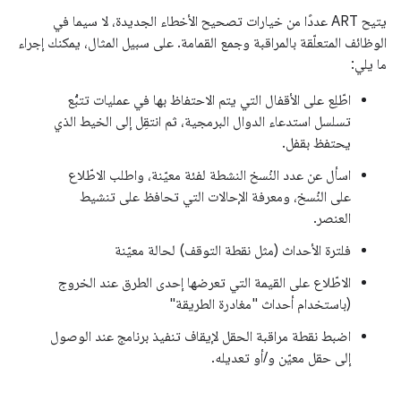
يتيح ART عددًا من خيارات تصحيح الأخطاء الجديدة، لا سيما في
الوظائف المتعلّقة بالمراقبة وجمع القمامة. على سبيل المثال، يمكنك إجراء
ما يلي:
اطّلِع على الأقفال التي يتم الاحتفاظ بها في عمليات تتبُّع
تسلسل استدعاء الدوال البرمجية، ثم انتقِل إلى الخيط الذي
يحتفظ بقفل.
اسأل عن عدد النُسخ النشطة لفئة معيّنة، واطلب الاطّلاع
على النُسخ، ومعرفة الإحالات التي تحافظ على تنشيط
العنصر.
فلترة الأحداث (مثل نقطة التوقف) لحالة معيّنة
الاطّلاع على القيمة التي تعرضها إحدى الطرق عند الخروج
(باستخدام أحداث "مغادرة الطريقة"
اضبط نقطة مراقبة الحقل لإيقاف تنفيذ برنامج عند الوصول
إلى حقل معيّن و/أو تعديله.