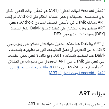
"مُشغِّل Android للوقت الفعلي" (ART) هو مُشغِّل الوقت الفعلي المُدار
الذي تستخدمه التطبيقات وبعض خدمات النظام على Android. تم إنشاء
ART وسابقه Dalvik في الأساس خصيصًا لمشروع Android. ويعمل
ART بصفتها وقت التشغيل على تنفيذ تنسيق Dalvik القابل للتنفيذ
(DEX) ومواصفات رمز برمجي DEX.
إنّ ART وDalvik هما منصّتا تشغيل متوافقتان تعملان على رمز برمجي
DEX، لذا من المفترض أن تعمل التطبيقات التي تم تطويرها باستخدام
Dalvik عند تشغيلها باستخدام ART. ومع ذلك، لا تعمل بعض التقنيات
التي تعمل على Dalvik على ART. للحصول على معلومات عن المشاكل
الأكثر أهمية، يُرجى الاطّلاع على مقالة
التحقّق من سلوك التطبيق على
"مُشغِّل Android للوقت الفعلي" (ART)
.
ميزات ART
في ما يلي بعض الميزات الرئيسية التي تنفّذها أداة ART.