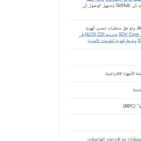
لتعكس عملية نقل البيانات إلى GitHub وتسهيل الوصول إلى
مع اقتراحات بشأن تعريف واجهة Android (AID)، وتم نقل متطلبات تحديد الهوية
S
و
تسليم HLOS CDI في
و
ضبط الهوية للخدمات الأصلية
.
 الأجهزة الافتراضية.
دمة.
MP).
متطلبات مع اقتراحات المواصفات،