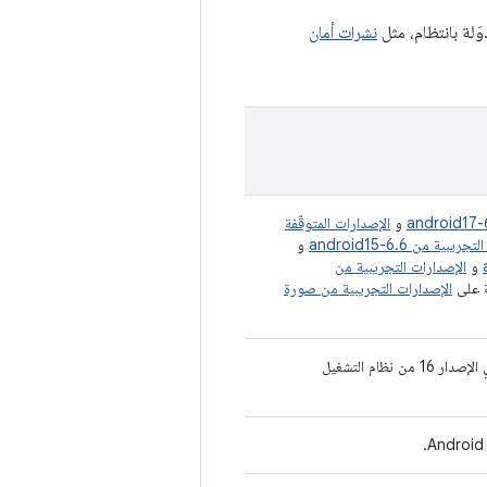
َلة بانتظام، مثل
نشرات أمان
و
الإصدارات المتوقّفة
يبية من android15-6.6
و
و
الإصدارات التجريبية من
مة على
الإصدارات التجريبية من صورة
لتوضيح متطلبات فصل حِزم APK وتضمين الوحدات في الإصدار 16 من نظام التشغيل