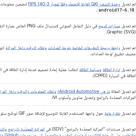
تم تعديل
وحدة التشفير GKI القابلة للاعتماد وفقًا لمعيار FIPS 140-3
لتضمين معلومات وت
android17-6
.
18
.
تم تعديل
مسارات الدمج
Graphic (SVG).
تم تعديل
واجهة برمجة التطبيقات الخاصة بلوحة العدادات
و
نظام الترفيه داخل المركبة
لتو
مضيف تطبيق لوحة العدادات.
تم تعديل
إدارة الطاقة
و
سياسة الطاقة
الطاقة في السيارة (CPPD).
تم تعديل المقالة
ما هي Android Automotive؟
و
نظام المعلومات والترفيه داخل المرك
المركبات المحدّدة بالبرامج وتعديل عناوين وأسلوب IVI.
تم تعديل
نظرة عامة
حول واجهة المستخدم القابلة للتوسيع لإضافة صور GIF توضّح سلوكيات التنسيق.
تم تعديل مستندات "المركبة المحدّدة بالبرامج" (SDV) في
المركبة المحدّدة بالبرامج
و
التن
و
التطوير على السحابة الإلكترونية
و
إعداد المؤسسة
و
الوصول إلى مستودعات GitHub
و
تن