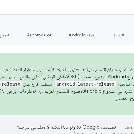
التوافق
أجهزة Android
Automotive
المرجع
اعتبارًا من عام 2026، ولضمان اتّساق نموذج التطوير الثابت الأساسي واستقرار المنصة
 استخدِم
android-latest-release
. سيشير فرع بيان
-release
ح المصدر. لمزيد من المعلومات، يُرجى الاطّلاع على
.
تستخدم Google تكنولوجيا الذكاء الاصطناعي لترجمة