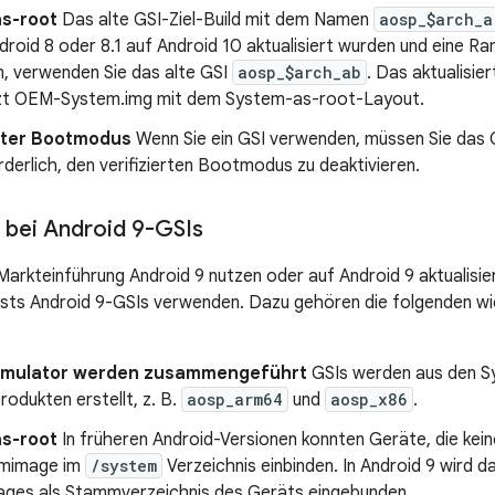
s-root
Das alte GSI-Ziel-Build mit dem Namen
aosp_$arch_a
droid 8 oder 8.1 auf Android 10 aktualisiert wurden und eine R
, verwenden Sie das alte GSI
aosp_$arch_ab
. Das aktualisie
zt OEM-System.img mit dem System-as-root-Layout.
erter Bootmodus
Wenn Sie ein GSI verwenden, müssen Sie das G
rderlich, den verifizierten Bootmodus zu deaktivieren.
bei Android 9-GSIs
 Markteinführung Android 9 nutzen oder auf Android 9 aktualisi
sts Android 9-GSIs verwenden. Dazu gehören die folgenden w
Emulator werden zusammengeführt
GSIs werden aus den S
odukten erstellt, z. B.
aosp_arm64
und
aosp_x86
.
s-root
In früheren Android-Versionen konnten Geräte, die kei
emimage im
/system
Verzeichnis einbinden. In Android 9 wird 
ges als Stammverzeichnis des Geräts eingebunden.