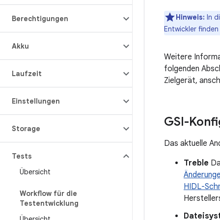
Hinweis:
In d
Berechtigungen
Entwickler finden
Akku
Weitere Inform
folgenden Absc
Laufzeit
Zielgerät, ansc
Einstellungen
GSI-Konf
Storage
Das aktuelle An
Tests
Treble
Das
Übersicht
Änderung
HIDL-Schni
Workflow für die
Hersteller
Testentwicklung
Dateisys
Übersicht