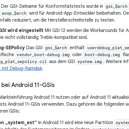
Der GSI-Zielname für Konformitätstests wurde in
gsi_$arch
n
aosp_$arch
wird für Android-App-Entwickler beibehalten. D
falls reduziert, um die Herstellerschnittstelle zu testen.
GSI wird eingestellt
Mit GSI 12 werden die Workarounds für A
die nicht vollständig Treble-kompatibel sind.
g-SEPolicy
Das GSI
gsi_$arch
enthält
userdebug_plat_s
ifische
vendor_boot-debug.img
oder
boot-debug.img
fla
g_plat_sepolicy.cil
aus dem GSI
system.img
. Weitere In
 mit Debug-Ramdisk
.
bei Android 11-GSIs
 Markteinführung Android 11 nutzen oder auf Android 11 aktualis
sts Android 11-GSIs verwenden. Dazu gehören die folgenden w
eren GSIs:
von „system_ext“
In Android 11 wird eine neue Partition
syste