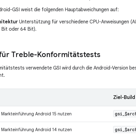
droid-GSI weist die folgenden Hauptabweichungen auf:
itektur
Unterstützung für verschiedene CPU-Anweisungen (AR
 Bit oder 64 Bit).
 für Treble-Konformitätstests
itätstests verwendete GSI wird durch die Android-Version be
t.
Ziel-Build
gsi
_
$arc
i Markteinführung Android 15 nutzen
gsi
_
$arc
i Markteinführung Android 14 nutzen