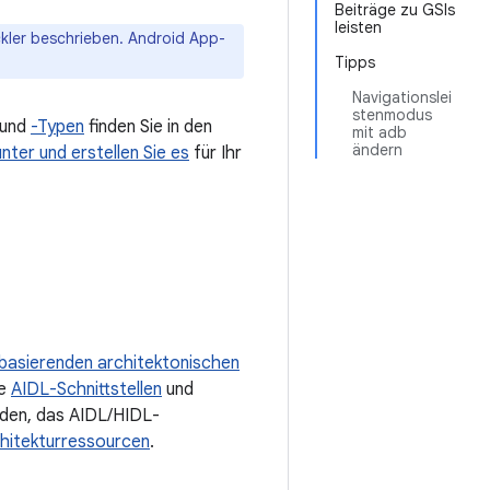
Beiträge zu GSIs
leisten
kler beschrieben. Android App-
Tipps
Navigationslei
stenmodus
 und
-Typen
finden Sie in den
mit adb
ändern
nter und erstellen Sie es
für Ihr
basierenden architektonischen
ie
AIDL-Schnittstellen
und
nden, das AIDL/HIDL-
hitekturressourcen
.