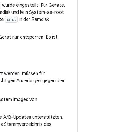
wurde eingestellt. Für Geräte,
amdisk und kein System-as-root
rte
init
in der Ramdisk
erät nur entsperren. Es ist
ert werden, müssen für
ichtigen Änderungen gegenüber
ystem images von
ne A/B-Updates unterstützten,
das Stammverzeichnis des