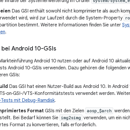
die Inhalte der Systemerweiterung im Ordner
system/system_e
eien
Das GSI enthält sowohl nicht komprimierte als auch kom
rwendet wird, wird zur Laufzeit durch die System-Property
r
partition bestimmt. Weitere Informationen finden Sie unter
Sys
ren
.
bei Android 10-GSIs
 Markteinführung Android 10 nutzen oder auf Android 10 aktuali
sts Android 10-GSIs verwenden. Dazu gehören die folgenden 
eren GSIs:
uild
Das GSI hat einen Nutzer-Build aus Android 10. In Android
 CTS‑on‑GSI-/VTS-Konformitätstests verwendet werden. Weitere
-Tests mit Debug-Ramdisk
.
mprimiertes Format
GSIs mit den Zielen
aosp_$arch
werden 
tellt. Bei Bedarf können Sie
img2simg
verwenden, um ein nich
tes Format zu konvertieren, falls erforderlich.