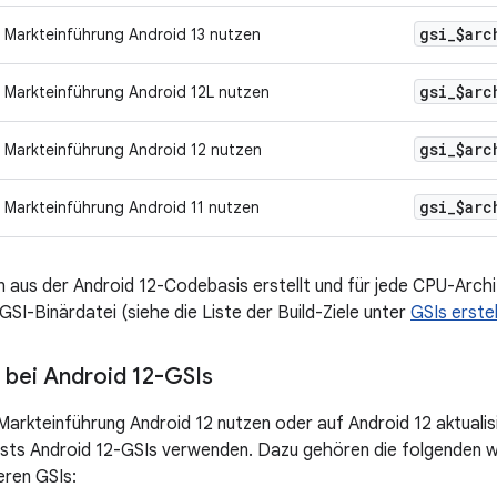
gsi
_
$arc
i Markteinführung Android 13 nutzen
gsi
_
$arc
i Markteinführung Android 12L nutzen
gsi
_
$arc
i Markteinführung Android 12 nutzen
gsi
_
$arc
i Markteinführung Android 11 nutzen
n aus der Android 12-Codebasis erstellt und für jede CPU-Archit
SI-Binärdatei (siehe die Liste der Build-Ziele unter
GSIs erstel
bei Android 12-GSIs
 Markteinführung Android 12 nutzen oder auf Android 12 aktuali
sts Android 12-GSIs verwenden. Dazu gehören die folgenden 
eren GSIs: