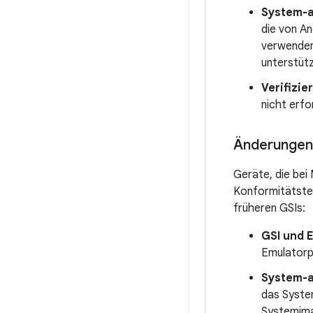
System-a
die von An
verwenden
unterstüt
Verifizi
nicht erfo
Änderungen 
Geräte, die bei
Konformitätste
früheren GSIs:
GSI und 
Emulatorpr
System-a
das Syst
Systemima