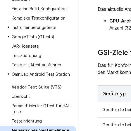
Einfache Build-Konfiguration
Das aktuelle An
Komplexe Testkonfiguration
CPU-Arch
Instrumentierungstests
Anzahl (32
Google
Tests (GTests)
JAR-Hosttests
GSI-Ziele
Testzuordnung
Tests mit Atest ausführen
Das für Konform
den Markt komm
Omni
Lab Android Test Station
Vendor Test Suite (VTS)
Gerätetyp
Übersicht
Parametrisierter GTest für HAL-
Geräte, die be
Tests
Testeinrichtung
Geräte, die be
Generisches System-Image