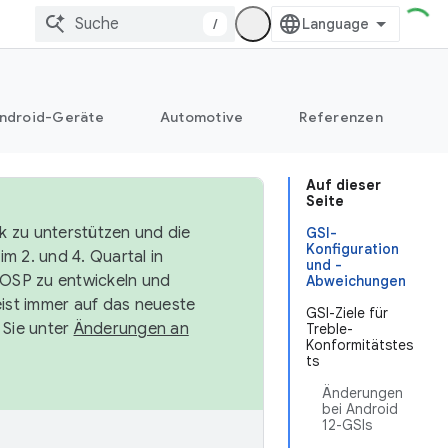
/
ndroid-Geräte
Automotive
Referenzen
Auf dieser
Seite
k zu unterstützen und die
GSI-
Konfiguration
m 2. und 4. Quartal in
und -
AOSP zu entwickeln und
Abweichungen
ist immer auf das neueste
GSI-Ziele für
 Sie unter
Änderungen an
Treble-
Konformitätstes
ts
Änderungen
bei Android
12-GSIs