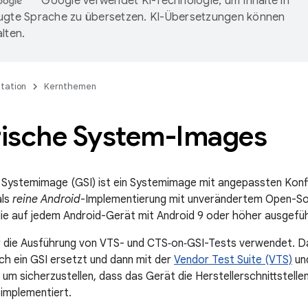
Google verwendet KI-Technologie, um Inhalte in
ugte Sprache zu übersetzen. KI-Übersetzungen können
lten.
tation
Kernthemen
ische System-Images
 Systemimage (GSI) ist ein Systemimage mit angepassten Konfi
als
reine Android
-Implementierung mit unverändertem Open-Sou
e auf jedem Android-Gerät mit Android 9 oder höher ausgefü
r die Ausführung von VTS- und CTS‑on‑GSI-Tests verwendet. D
ch ein GSI ersetzt und dann mit der
Vendor Test Suite (VTS)
un
um sicherzustellen, dass das Gerät die Herstellerschnittstelle
 implementiert.