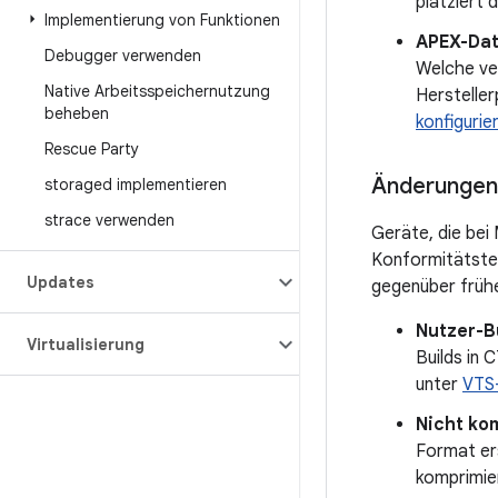
platziert 
Implementierung von Funktionen
APEX-Dat
Debugger verwenden
Welche ve
Native Arbeitsspeichernutzung
Hersteller
beheben
konfigurie
Rescue Party
Änderungen 
storaged implementieren
strace verwenden
Geräte, die bei
Konformitätste
Updates
gegenüber früh
Nutzer-B
Virtualisierung
Builds in
unter
VTS
Nicht ko
Format ers
komprimier