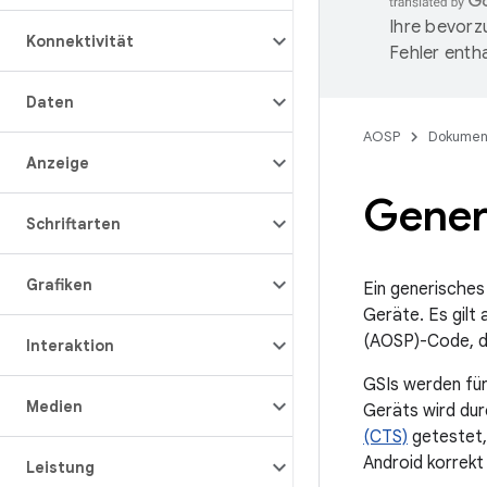
Ihre bevorz
Konnektivität
Fehler entha
Daten
AOSP
Dokumen
Anzeige
Gener
Schriftarten
Grafiken
Ein generisches
Geräte. Es gilt 
(AOSP)-Code, di
Interaktion
GSIs werden fü
Medien
Geräts wird dur
(CTS)
getestet, 
Android korrekt
Leistung