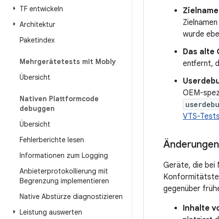
TF entwickeln
Zielname
Zielname
Architektur
wurde eben
Paketindex
Das alte 
Mehrgerätetests mit Mobly
entfernt, 
Übersicht
Userdebu
OEM-spez
Nativen Plattformcode
userdebu
debuggen
VTS-Tests
Übersicht
Fehlerberichte lesen
Änderungen 
Informationen zum Logging
Geräte, die bei
Anbieterprotokollierung mit
Konformitätste
Begrenzung implementieren
gegenüber früh
Native Abstürze diagnostizieren
Inhalte 
Leistung auswerten