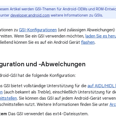
iesem Artikel werden GSI-Themen für Android-OEMs und ROM-Entwic
 unter
developer.android.com
weitere Informationen zu GSIs.
ationen zu
GSI-Konfigurationen
(und zulässigen Abweichungen)
hnitten. Wenn Sie ein GSI verwenden möchten,
laden Sie es heru
hließend können Sie es auf ein Android Gerät
flashen
.
iguration und -Abweichungen
droid-GSI hat die folgende Konfiguration:
 GSI bietet vollständige Unterstützung für die
auf AIDL/HIDL 
en
(auch bekannt als
Treble
), einschließlich Unterstützung für d
ttstellen
. Sie können das GSI auf jedem Android-Gerät verwe
schnittstellen nutzt. Weitere Informationen finden Sie unter
Arc
tem
Das GSI verwendet das ext4-Dateisystem.