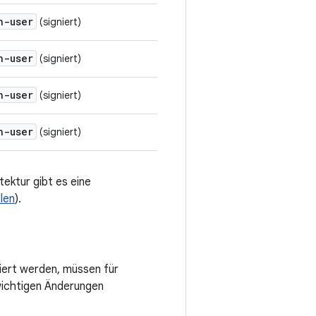
h-user
(signiert)
h-user
(signiert)
h-user
(signiert)
h-user
(signiert)
ektur gibt es eine
len
).
siert werden, müssen für
wichtigen Änderungen