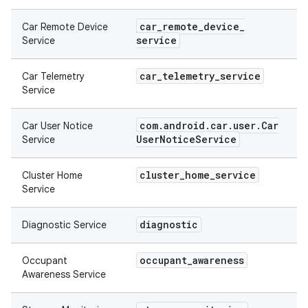
car
_
remote
_
device
_
Car Remote Device
service
Service
car
_
telemetry
_
service
Car Telemetry
Service
com
.
android
.
car
.
user
.
Car
Car User Notice
User
Notice
Service
Service
cluster
_
home
_
service
Cluster Home
Service
diagnostic
Diagnostic Service
occupant
_
awareness
Occupant
Awareness Service