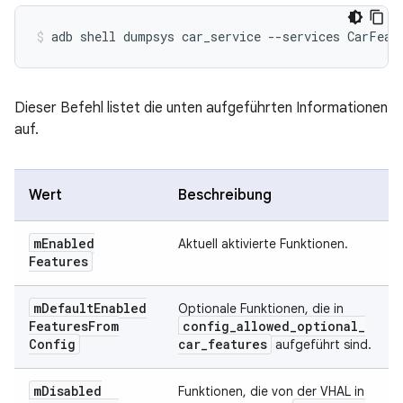
Dieser Befehl listet die unten aufgeführten Informationen
auf.
Wert
Beschreibung
m
Enabled
Aktuell aktivierte Funktionen.
Features
m
Default
Enabled
Optionale Funktionen, die in
Features
From
config
_
allowed
_
optional
_
Config
car
_
features
aufgeführt sind.
m
Disabled
Funktionen, die von der VHAL in