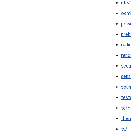
nfc/
oeml
powe
preb
radi
rend
secu
sens
soun
test
teth
ther
tv/