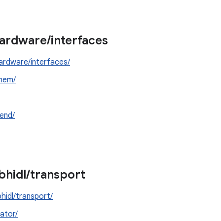
ardware
/
interfaces
ardware/interfaces/
mem/
end/
ibhidl
/
transport
bhidl/transport/
cator/