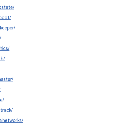
state/
boot/
keeper/
/
hics/
th/
aster/
/
a/
track/
alnetworks/