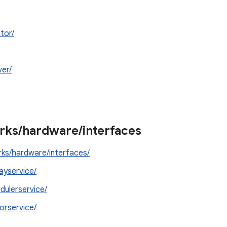
ator/
er/
rks
/
hardware
/
interfaces
ks/hardware/interfaces/
layservice/
dulerservice/
orservice/