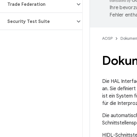
Trade Federation
Ihre bevorz
Fehler entha
Security Test Suite
AOSP
Dokumen
Dokum
Die HAL Interfa
an. Sie definie
ist ein System 
für die Interpr
Die automatisch
Schnittstellensp
HIDL-Schnittste