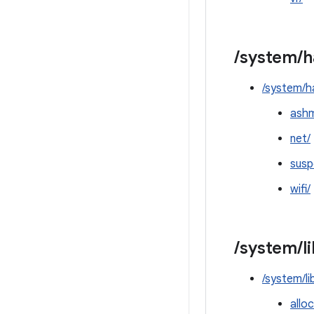
/
system
/
h
/system/h
ash
net/
susp
wifi/
/
system
/
l
/system/li
allo