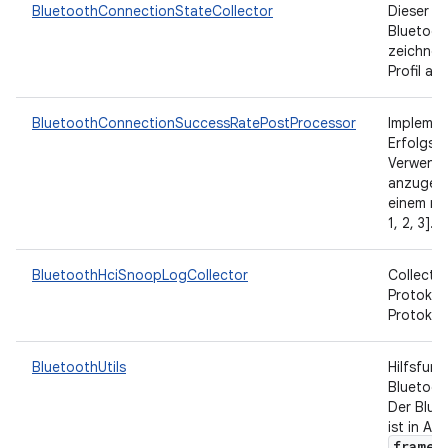
BluetoothConnectionStateCollector
Dieser Co
Bluetoo
zeichnet
Profil auf
BluetoothConnectionSuccessRatePostProcessor
Implemen
Erfolgsra
Verwende
anzugebe
einem num
1, 2, 3].
BluetoothHciSnoopLogCollector
Collecto
Protokol
Protokoll
BluetoothUtils
Hilfsfun
Bluetoot
Der Blue
ist in A
framew