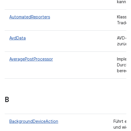
kann.
AutomatedReporters
Klasse,
Tradefe
AvdData
AVD-Da
zurück
AveragePostProcessor
Implem
Durchsc
berech
B
BackgroundDeviceAction
Führt ei
und wiede