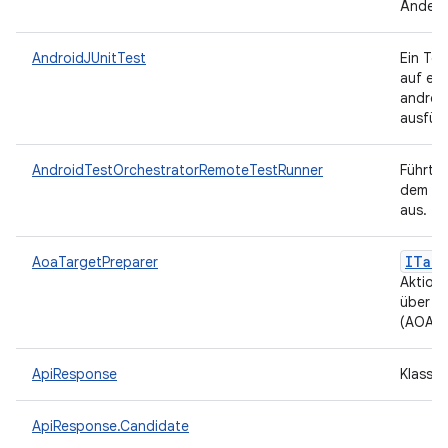
Ändern
AndroidJUnitTest
Ein Tes
auf ei
androi
ausfüh
AndroidTestOrchestratorRemoteTestRunner
Führt e
dem ad
aus.
ITarg
AoaTargetPreparer
Aktion
über d
(AOAv2
ApiResponse
Klasse
ApiResponse.Candidate