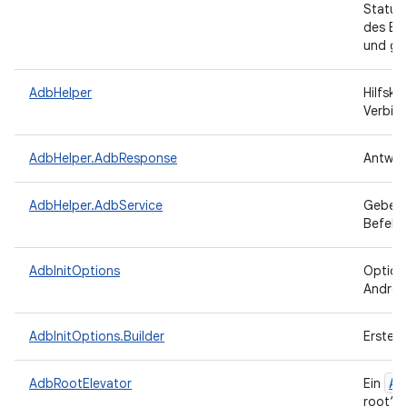
Status
des Be
und ge
AdbHelper
Hilfskl
Verbin
AdbHelper.AdbResponse
Antwor
AdbHelper.AdbService
Geben 
Befehl 
AdbInitOptions
Optione
Androi
AdbInitOptions.Builder
Erstell
Au
AdbRootElevator
Ein
root“ a