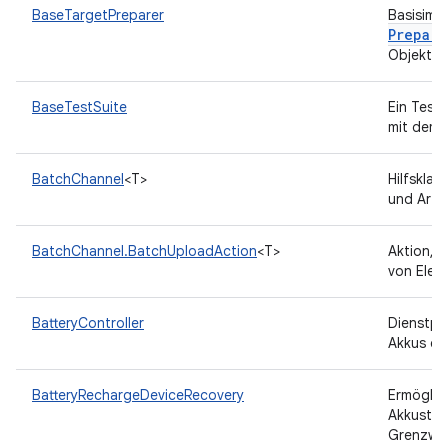
BaseTargetPreparer
Basisimp
Prepare
Objekt de
BaseTestSuite
Ein Test
mit dem 
BatchChannel
<T>
Hilfskla
und Arte
BatchChannel.BatchUploadAction
<T>
Aktion, 
von Elem
BatteryController
Dienstpr
Akkus ei
BatteryRechargeDeviceRecovery
Ermöglic
Akkustan
Grenzwer