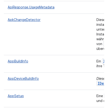
ApiResponse.UsageMetadata
ApkChangeDetector
Diese K
instal
unters
Install
währen
E
von
übersp
IB
AppBuildInfo
Ein
ihre Te
AppDeviceBuildInfo
Diese K
IDevi
I
AppSetup
Eine
und die