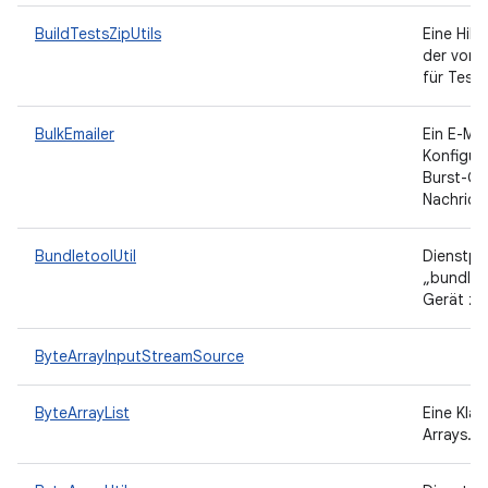
BuildTestsZipUtils
Eine Hil
der vom 
für Test
BulkEmailer
Ein E-Ma
Konfigura
Burst-Gr
Nachrich
BundletoolUtil
Dienstpr
„bundlet
Gerät zu 
ByteArrayInputStreamSource
ByteArrayList
Eine Klas
Arrays.