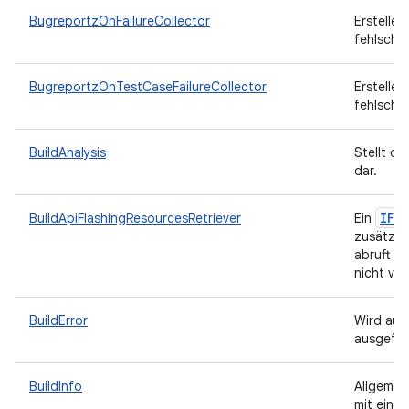
BugreportzOnFailureCollector
Erstellen
fehlschl
BugreportzOnTestCaseFailureCollector
Erstellen
fehlschl
BuildAnalysis
Stellt di
dar.
IFl
BuildApiFlashingResourcesRetriever
Ein
zusätzli
abruft u
nicht ver
BuildError
Wird ausg
ausgefüh
BuildInfo
Allgemei
mit eine