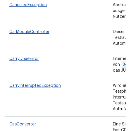
CanceledException
Abstrakt
ausgelös
Nutzerei
CarModuleController
Dieser Co
Testläufe
Automobi
CarryDnaeError
Internes
Dev
von
das JUni
CarryInterruptedException
Wird ausg
Testphase
Interrup
Testausf
Aufrufau
CasConverter
Eine Sing
FastCDC-