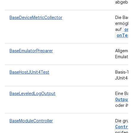
abgebro
BaseDeviceMetricCollector
Die Basi
ermöglic
onT
auf
onTest
BaseEmulatorPreparer
Allgemei
Emulator
BaseHostJUnit4Test
Basis-Te
JUnit4-St
BaseLeveledLogOutput
Eine Bas
Output
oder ihr
BaseModuleController
Die grun
Control
prüfen, 