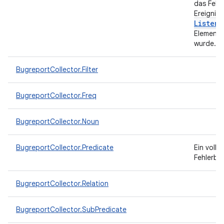
das Fehle
Ereignis
Listene
Elemente
wurde.
BugreportCollector.Filter
BugreportCollector.Freq
BugreportCollector.Noun
BugreportCollector.Predicate
Ein volls
Fehlerber
BugreportCollector.Relation
BugreportCollector.SubPredicate