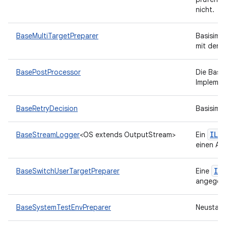
nicht.
BaseMultiTargetPreparer
Basisimp
mit der 
BasePostProcessor
Die Basis
Implemen
BaseRetryDecision
Basisimp
ILe
BaseStreamLogger
<OS extends OutputStream>
Ein
einen Au
IT
BaseSwitchUserTargetPreparer
Eine
angegebe
BaseSystemTestEnvPreparer
Neustart