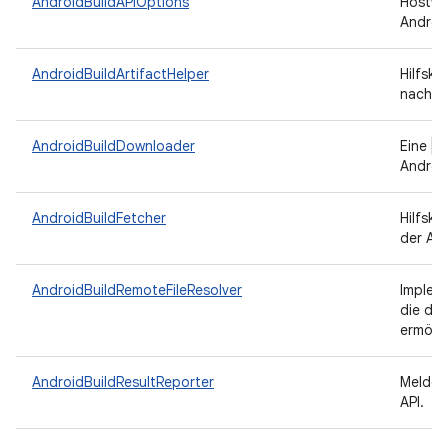
AndroidBuildAPIOptions
Hostwe
Android
AndroidBuildArtifactHelper
Hilfskl
nach B
I
AndroidBuildDownloader
Eine
Android
AndroidBuildFetcher
Hilfskl
der And
AndroidBuildRemoteFileResolver
Implem
die das
ermögl
AndroidBuildResultReporter
Meldet 
API.