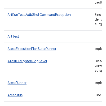
Laufte
ArtRunTest.AdbShellCommandException
Eine A
der bei
aufgetr
ArtTest
AtestExecutionPlanSuiteRunner
Implem
ATestFileSystemLogSaver
Diese 
verwen
zu spe
AtestRunner
Implem
AtestUtils
Eine D