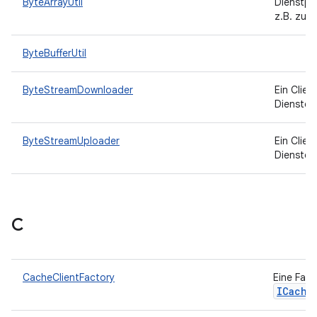
ByteArrayUtil
Dienstpr
z.B. zum
ByteBufferUtil
ByteStreamDownloader
Ein Clie
Dienste
ByteStreamUploader
Ein Clie
Dienste
C
CacheClientFactory
Eine Fact
ICache