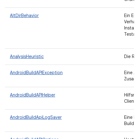
AltDirBehavior
Ein Enu
Verhal
Instal
Testar
AnalysisHeuristic
Die Rei
AndroidBuildAPIException
Eine Au
Zusamm
AndroidBuildAPIHelper
Hilfsme
Clients
AndroidBuildApiLogSaver
Eine Kl
Build A