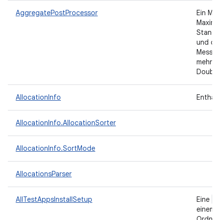
AggregatePostProcessor
Ein Me
Maximum
Standa
und opt
Messwer
mehrere
Double
AllocationInfo
Enthäl
AllocationInfo.AllocationSorter
AllocationInfo.SortMode
AllocationsParser
I
AllTestAppsInstallSetup
Eine
einem
Ordner 