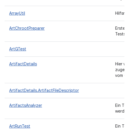
ArrayUtil
Hilfsm
ArtChrootPreparer
Erstell
Tests.
ArtGTest
ArtifactDetails
Hier wi
zugehör
vom CA
ArtifactDetails.ArtifactFileDescriptor
ArtifactsAnalyzer
Ein Too
werden
ArtRunTest
Ein Te