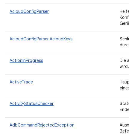
AcloudConfigParser
Helferk
Konfigu
Geräte
AcloudConfigParser.AcloudKeys
Schlüss
durchs
ActionInProgress
Die all
wird.
ActiveTrace
Hauptk
eines a
ActivityStatusChecker
Statusp
Ende e
AdbCommandRejectedException
Ausnah
Befehl