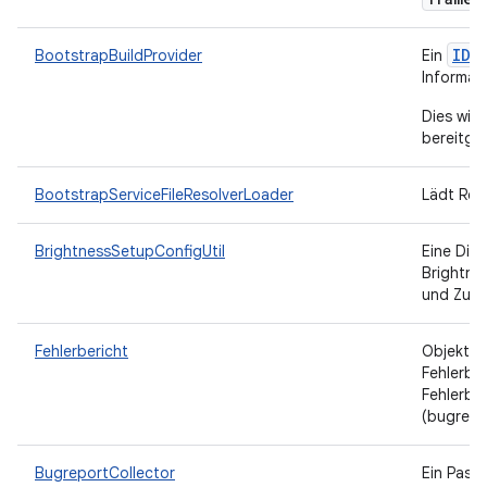
IDe
BootstrapBuildProvider
Ein
Informat
Dies wird
bereitges
BootstrapServiceFileResolverLoader
Lädt Reso
BrightnessSetupConfigUtil
Eine Die
Brightne
und Zugr
Fehlerbericht
Objekt m
Fehlerber
Fehlerbe
(bugrepo
BugreportCollector
Ein Pass