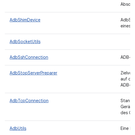
Abschlu
AdbShimDevice
AdbShi
eines
AdbSocketUtils
AdbSshConnection
ADB-Ve
AdbStopServerPreparer
Zielvo
auf de
ADB-Te
AdbTcpConnection
Standa
Geräts
des Ge
AdbUtils
Eine D