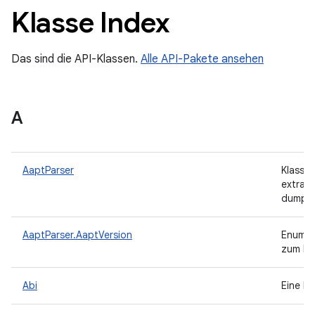
Klasse Index
Das sind die API-Klassen.
Alle API-Pakete ansehen
A
AaptParser
Klasse,
extrahi
dump b
AaptParser.AaptVersion
Enum mi
zum Pa
Abi
Eine Kl