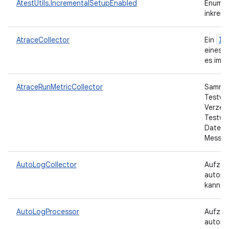
AtestUtils.IncrementalSetupEnabled
Enum, d
inkreme
IM
AtraceCollector
Ein
eines T
es im A
AtraceRunMetricCollector
Sammelt
Testve
Verzeic
Testver
Dateien
Messwe
AutoLogCollector
Aufzähl
automa
kann.
AutoLogProcessor
Aufzähl
automa