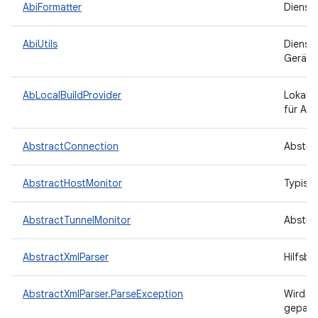
AbiFormatter
Dienst
AbiUtils
Dienst
Geräte
AbLocalBuildProvider
Lokaler
für And
AbstractConnection
Abstrak
AbstractHostMonitor
Typisc
AbstractTunnelMonitor
Abstra
AbstractXmlParser
Hilfsb
AbstractXmlParser.ParseException
Wird a
gepars