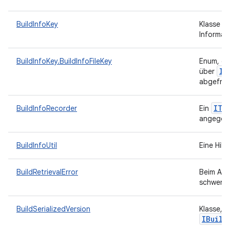
BuildInfoKey
Klasse m
Informat
BuildInfoKey.BuildInfoFileKey
Enum, da
IB
über
abgefrag
ITa
BuildInfoRecorder
Ein
angegebe
BuildInfoUtil
Eine Hil
BuildRetrievalError
Beim Abr
schwerwi
BuildSerializedVersion
Klasse, d
IBuild