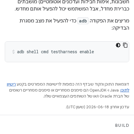
חשבונות, אימות חבילות ועדכונים אוטומטיים) מושבתים
כברירת מחדל, אבל המשתמש יכול להפעיל אותם מחדש.
מריצים את הפקודה
adb
כדי להפעיל את מצב מסגרת
הבדיקה:
adb shell cmd testharness enable
דוגמאות התוכן והקוד שבדף הזה כפופות לרישיונות המפורטים בקטע
רישיון
לתוכן
.‏ Java ו-OpenJDK הם סימנים מסחריים או סימנים מסחריים רשומים
של חברת Oracle ו/או של השותפים העצמאיים שלה.
עדכון אחרון: 2026-06-18 (שעון UTC).
BUILD