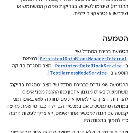
ההגדרה) שיגרמו לשיבוש בבדיקות ממשק המשתמש או
שידרשו אינטראקציה ידנית.
הטמעה
הטמעת ברירת המחדל של
PersistentDataBlockManagerInternal
נמצאת
ב-
PersistentDataBlockService
. מצב מסגרת בדיקה
הוטמע ב-
TestHarnessModeService
.
ההטמעה שמוגדרת כברירת מחדל של מצב 'מסגרת בדיקה'
משתמשת באותו מנגנון אחסון כמו ההגנה מפני איפוס
להגדרות היצרן, כדי לאחסן את מפתחות ה-adb באופן זמני
במחיצה מתמשכת. אם במכשיר הבדיקה כבר מיושמת מחיצה
קבועה עם הגנה למכשיר אחרי איפוס, לא צריך לעשות הרבה
כדי לתמוך בתכונה הזו.
יצרני ציוד מקורי שלא הגדירו מחיצה קבועה צריכים להטמיע