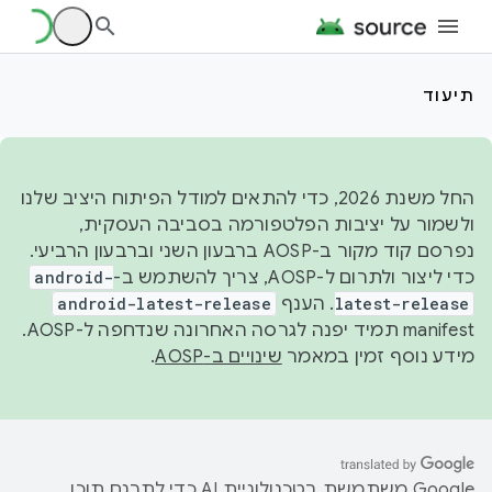
תיעוד
החל משנת 2026, כדי להתאים למודל הפיתוח היציב שלנו
ולשמור על יציבות הפלטפורמה בסביבה העסקית,
נפרסם קוד מקור ב-AOSP ברבעון השני וברבעון הרביעי.
כדי ליצור ולתרום ל-AOSP, צריך להשתמש ב-
android-
latest-release
. הענף
android-latest-release
manifest תמיד יפנה לגרסה האחרונה שנדחפה ל-AOSP.
מידע נוסף זמין במאמר
שינויים ב-AOSP
.
‫Google משתמשת בטכנולוגיית AI כדי לתרגם תוכן