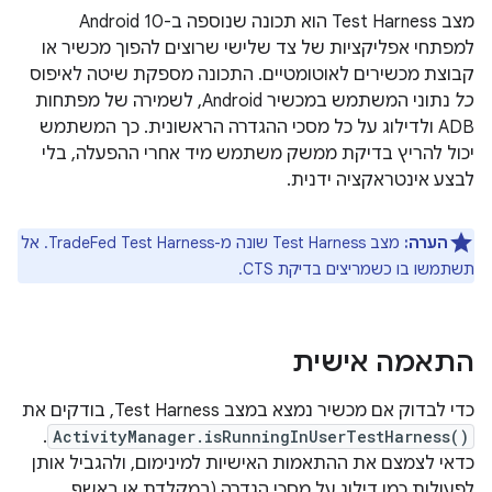
מצב Test Harness הוא תכונה שנוספה ב-Android 10
למפתחי אפליקציות של צד שלישי שרוצים להפוך מכשיר או
קבוצת מכשירים לאוטומטיים. התכונה מספקת שיטה לאיפוס
כל
נתוני המשתמש במכשיר Android, לשמירה של מפתחות
ADB ולדילוג על כל מסכי ההגדרה הראשונית. כך המשתמש
יכול להריץ בדיקת ממשק משתמש מיד אחרי ההפעלה, בלי
לבצע אינטראקציה ידנית.
הערה:
מצב Test Harness שונה מ-TradeFed Test Harness. אל
תשתמשו בו כשמריצים בדיקת CTS.
התאמה אישית
כדי לבדוק אם מכשיר נמצא במצב Test Harness, בודקים את
.
ActivityManager.isRunningInUserTestHarness()
כדאי לצמצם את ההתאמות האישיות למינימום, ולהגביל אותן
לפעולות כמו דילוג על מסכי הגדרה (במקלדת או באשף