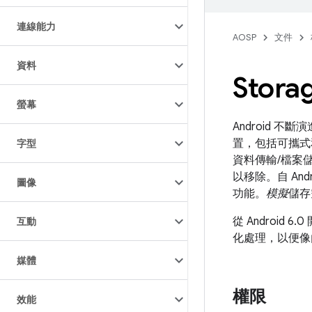
連線能力
AOSP
文件
資料
Stora
螢幕
Android 不
置，包括可攜式
字型
資料傳輸/檔案
以移除。自 Andr
圖像
功能。
模擬
儲存
從 Android 6.
互動
化處理，以便像
媒體
權限
效能