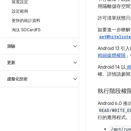
裝置設定
用隔離儲存空間，
設定範例
許可清單狀態只
更快的統計資料
如要進一步瞭
淘汰 SDCard
FS
setWhitelist
測驗
Android 
精細媒體權限
」
更新
Android 14 以
精
權。詳情請參閱
虛擬化技術
執行階段權
Android 6.0
READ/WRITE_E
行的應用程式。
/mnt/ru