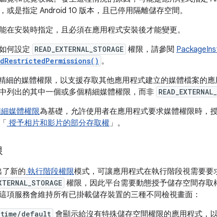
或是指定 Android 10 版本，且已停用隔離儲存空間。
能在安裝時指定，且必須在應用程式安裝後才能變更。
解如何設定
READ_EXTERNAL_STORAGE
權限，請參閱
PackageIns
edRestrictedPermissions()
。
13 引入精細的媒體權限，以支援存取其他應用程式建立的媒體檔案
中列出的其中一個或多個精細媒體權限，而非
READ_EXTERNAL
細媒體權限
為基礎，允許使用者在應用程式要求媒體權限時，
「
授予相片和影片的部分存取權
」。
限
 推出了新的
執行階段權限
模式，可讓應用程式在執行階段視需要要
XTERNAL_STORAGE
權限，因此平台需要動態授予儲存空間存取
這項服務會維持所有已掛載儲存裝置的三種不同檢視畫面：
ntime/default
會顯示給沒有特殊儲存空間權限的應用程式，