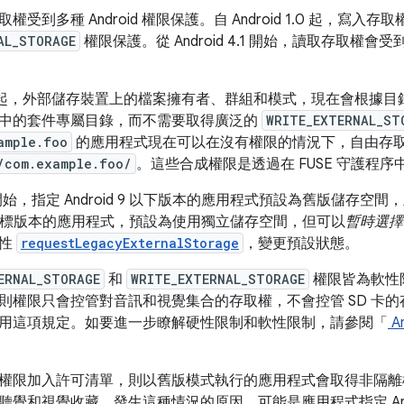
受到多種 Android 權限保護。自 Android 1.0 起，寫入存
AL_STORAGE
權限保護。從 Android 4.1 開始，讀取存取權會受
d 4.4 起，外部儲存裝置上的檔案擁有者、群組和模式，現在會根
中的套件專屬目錄，而不需要取得廣泛的
WRITE_EXTERNAL_ST
ample.foo
的應用程式現在可以在沒有權限的情況下，自由存
/com.example.foo/
。這些合成權限是透過在 FUSE 守護程
 10 開始，指定 Android 9 以下版本的應用程式預設為舊版儲存空間
10 為目標版本的應用程式，預設為使用獨立儲存空間，但可以
暫時選擇
屬性
requestLegacyExternalStorage
，變更預設狀態。
ERNAL_STORAGE
和
WRITE_EXTERNAL_STORAGE
權限皆為軟性
則權限只會控管對音訊和視覺集合的存取權，不會控管 SD 卡
用這項規定。如要進一步瞭解硬性限制和軟性限制，請參閱「
A
權限加入許可清單，則以舊版模式執行的應用程式會取得非隔離權
覺和視覺收藏。發生這種情況的原因，可能是應用程式指定 Andr