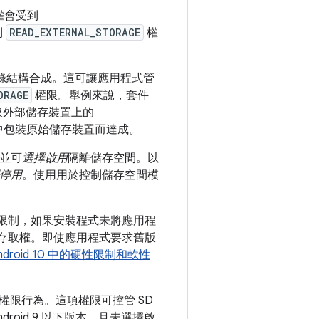
取權會受到
到
READ_EXTERNAL_STORAGE
權
據目錄結構合成。這可讓應用程式管
ORAGE
權限。舉例來說，套件
取外部儲存裝置上的
序中包裝原始儲存裝置而達成。
，並可
選擇啟用
隔離儲存空間。以
停用
。使用用於控制儲存空間模
限制，如果安裝程式未將應用程
的存取權。即使應用程式要求舊版
ndroid 10 中的硬性限制和軟性
限行為。這項權限可控管 SD
oid 9 以下版本，且未選擇啟