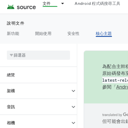
文件
Android 程式碼搜尋工具
說明文件
新功能
開始使用
安全性
核心主題
為配合主幹穩
原始碼發布至
總覽
latest-rel
參閱「
And
架構
音訊
但可能會出
相機