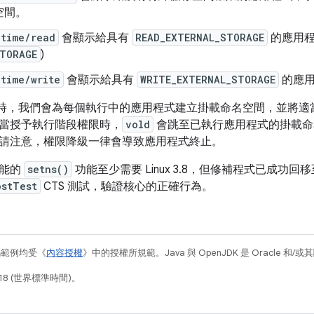
空間。
ntime/read
會顯示給具有
READ_EXTERNAL_STORAGE
的應用程式 
STORAGE
)
time/write
會顯示給具有
WRITE_EXTERNAL_STORAGE
的應
e 分支時，我們會為每個執行中的應用程式建立掛載命名空間，並將
當授予執行階段權限時，
vold
會跳至已執行應用程式的掛載命
請注意，權限降級一律會導致應用程式終止。
功能的
setns()
功能至少需要 Linux 3.8，但修補程式已成功回移至 
ostTest
CTS 測試，驗證核心的正確行為。
碼範例均受《
內容授權
》中的授權所規範。Java 與 OpenJDK 是 Oracle 
18 (世界標準時間)。