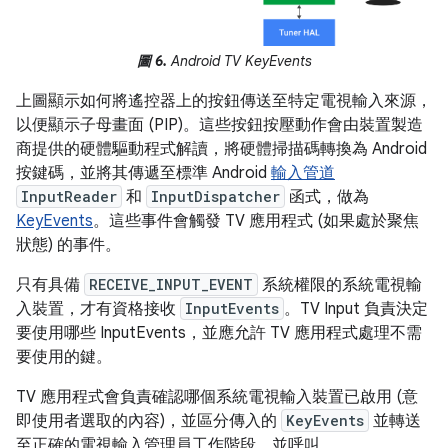
圖 6.
Android TV KeyEvents
上圖顯示如何將遙控器上的按鈕傳送至特定電視輸入來源，
以便顯示子母畫面 (PIP)。這些按鈕按壓動作會由裝置製造
商提供的硬體驅動程式解讀，將硬體掃描碼轉換為 Android
按鍵碼，並將其傳遞至標準 Android
輸入管道
InputReader
和
InputDispatcher
函式，做為
KeyEvents
。這些事件會觸發 TV 應用程式 (如果處於聚焦
狀態) 的事件。
只有具備
RECEIVE_INPUT_EVENT
系統權限的系統電視輸
入裝置，才有資格接收
InputEvents
。TV Input 負責決定
要使用哪些 InputEvents，並應允許 TV 應用程式處理不需
要使用的鍵。
TV 應用程式會負責確認哪個系統電視輸入裝置已啟用 (意
即使用者選取的內容)，並區分傳入的
KeyEvents
並轉送
至正確的電視輸入管理員工作階段，並呼叫