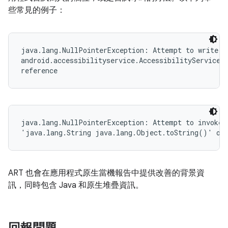
些常見的例子：
java.lang.NullPointerException: Attempt to write to
android.accessibilityservice.AccessibilityServiceIn
reference
java.lang.NullPointerException: Attempt to invoke v
'java.lang.String java.lang.Object.toString()' on 
ART 也會在應用程式原生當機報告中提供改善的背景資
訊，同時包含 Java 和原生堆疊資訊。