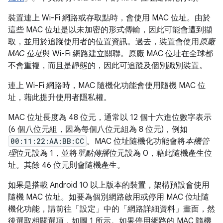
裝置連上 Wi-Fi 網路或存取點時，會使用 MAC 位址。由於
這些 MAC 位址是以未加密的形式傳輸，因此可能會遭到擷
取，並用於追蹤使用者的位置資訊。過去，裝置會使用
原廠
MAC 位址
與 Wi-Fi 網路建立關聯。原廠 MAC 位址在全球都
不會重複，而且是靜態的，因此可追蹤及個別識別裝置。
連上 Wi-Fi 網路時，MAC 隨機化功能會使用隨機 MAC 位
址，藉此提升使用者隱私權。
MAC 位址長度為 48 位元，通常以 12 個十六進位數字表示
(6 個八位元組，因為每個八位元組為 8 位元)，例如
00:11:22:AA:BB:CC
。MAC 位址隨機化功能會將
本機管
理
位元設為 1，並將
單點傳播
位元設為 0，藉此隨機產生位
址。其餘 46 位元則會隨機產生。
如果是搭載 Android 10 以上版本的裝置，架構預設會使用
隨機 MAC 位址。如要為個別網路啟用或停用 MAC 位址隨
機化功能，請前往「設定」
中的「網路詳細資料」
畫面，然
後選取相關選項，如圖 1 所示。如果停用網路的 MAC 隨機