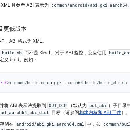
 XML 且参考 ABI 表示为
common/android/abi_gki_aarch64.
13 及更低版本
3 一样，ABI 格式为 XML。
用
build.sh
而不是 Kleaf。对于 ABI 监控，您应使用
build_ab
义 build。例如：
NFIG
=
common/build.config.gki.aarch64
build/build_abi.sh
将 ABI 表示法提取到
OUT_DIR
（默认为
out_abi
）子目录中，
nel_aarch64_abi_dist
目标（请参阅
构建内核和 ABI 工件
）
示法存储在
android/abi_gki_aarch64.xml
中，如
common/bui