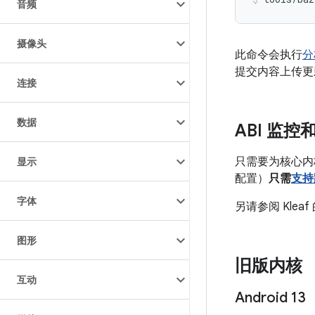
音频
摄像头
此命令会执行
分
提交内容上传更
连接
数据
ABI 监
只需要为核心内核 
显示
配置）
只需
支持
字体
另请参阅 Klea
图形
旧版内核
互动
Android 13