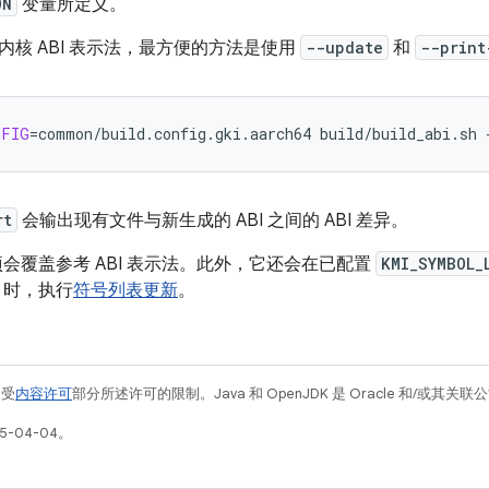
ON
变量所定义。
内核 ABI 表示法，最方便的方法是使用
--update
和
--print
NFIG
=
common/build.config.gki.aarch64
build/build_abi.sh
rt
会输出现有文件与新生成的 ABI 之间的 ABI 差异。
会覆盖参考 ABI 表示法。此外，它还会在已配置
KMI_SYMBOL_
时，执行
符号列表更新
。
例受
内容许可
部分所述许可的限制。Java 和 OpenJDK 是 Oracle 和/或其
5-04-04。