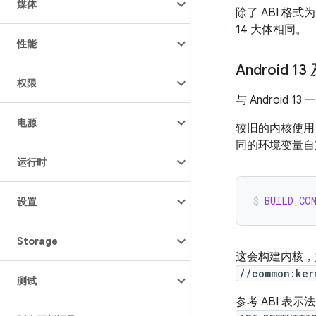
媒体
除了 ABI 格式为
14 大体相同。
性能
Android 
权限
与 Android 1
电源
较旧的内核使
同的环境变量自定
运行时
BUILD_CO
设置
Storage
这会构建内核，并
//common:ker
测试
参考 ABI 表