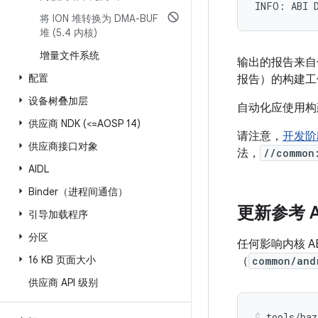
将 ION 堆转换为 DMA-BUF
堆 (5
.
4 内核)
增量文件系统
输出的报告来
配置
报告）的构建工
设备树叠加层
自动化应使用构
供应商 NDK (<=AOSP 14)
请注意，
开发阶
供应商接口对象
法，
//common
AIDL
Binder（进程间通信）
更新参考 A
引导加载程序
分区
任何影响内核 A
16 KB 页面大小
（
common/and
供应商 API 级别
​​tools/ba