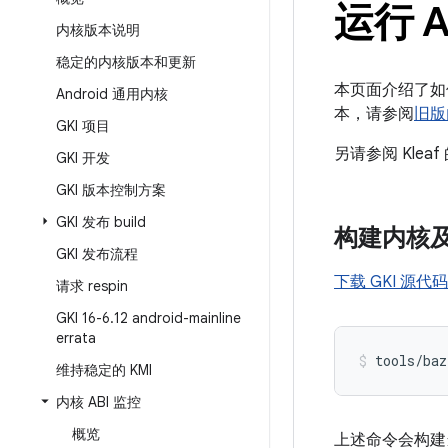
运行 A
内核版本说明
稳定的内核版本和更新
本页面介绍了如何构
Android 通用内核
本，请参阅
旧版
GKI 项目
另请参阅 Klea
GKI 开发
GKI 版本控制方案
GKI 发布 build
构建内核及
GKI 发布流程
下载 GKI 源代码
请求 respin
GKI 16-6
.
12 android-mainline
errata
tools/baz
维持稳定的 KMI
内核 ABI 监控
概览
上述命令会构建