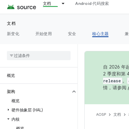
文档
Android 代码搜索
文档
新变化
开始使用
安全
核心主题
兼
自 202
2 季度和第
概览
release
。
情，请参阅
架构
概览
硬件抽象层 (HAL)
AOSP
文档
内核
概览