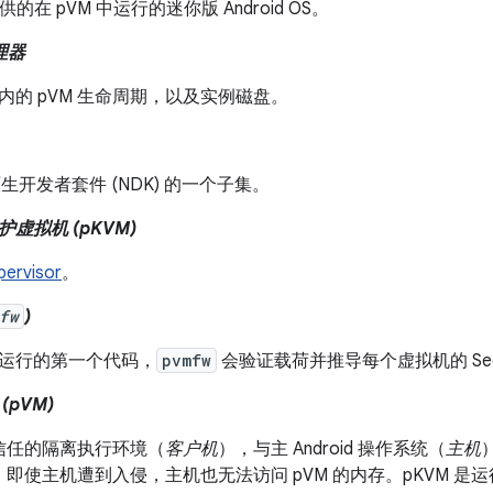
 提供的在 pVM 中运行的迷你版 Android OS。
管理器
M 内的 pVM 生命周期，以及实例磁盘。
d 原生开发者套件 (NDK) 的一个子集。
虚拟机 (pKVM)
pervisor
。
fw
)
 上运行的第一个代码，
pvmfw
会验证载荷并推导每个虚拟机的 Sec
pVM)
信任的隔离执行环境（
客户机
），与主 Android 操作系统（
主机
即使主机遭到入侵，主机也无法访问 pVM 的内存。pKVM 是运行 pVM