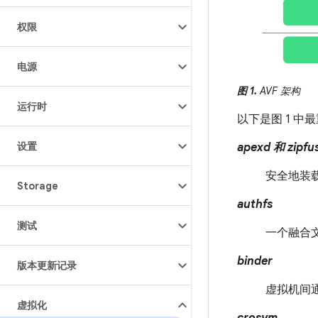
权限
电源
图 1.
AVF 架构
运行时
以下是图 1 中
设置
apexd 和 zipfu
安全地装载
Storage
authfs
测试
一个融合文
binder
版本更新记录
虚拟机间
虚拟化