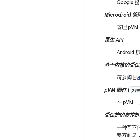
Google
Microdroid 
管理 pV
原生 API
Androi
基于内核的受保护
请参阅
Hy
pVM 固件 (
pvm
在 pVM
受保护的虚拟机 (
一种互不
要方面是，