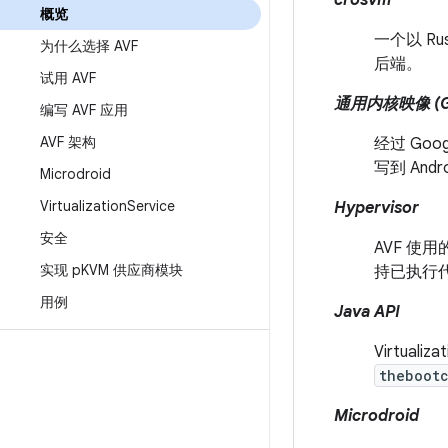
crosvm
概览
一个以 R
为什么选择 AVF
后端。
试用 AVF
通用内核映像 (G
编写 AVF 应用
AVF 架构
经过 Goo
写到 An
Microdroid
Virtualization
Service
Hypervisor
安全
AVF 使
实现 p
KVM 供应商模块
持已执行代
用例
Java API
Virtual
thebootc
Microdroid