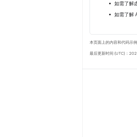
如需了解
如需了解 
本页面上的内容和代码示
最后更新时间 (UTC)：202
构建
Android 代码库
要求
下载
预览二进制文件
出厂映像