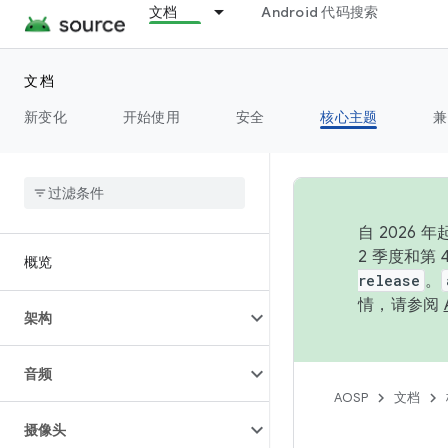
文档
Android 代码搜索
文档
新变化
开始使用
安全
核心主题
兼
自 202
2 季度和第
概览
release
。
情，请参阅
架构
音频
AOSP
文档
摄像头