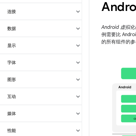
Andr
连接
Android 虚拟化
数据
例需要比 And
的所有组件的参考实
显示
字体
图形
互动
媒体
性能